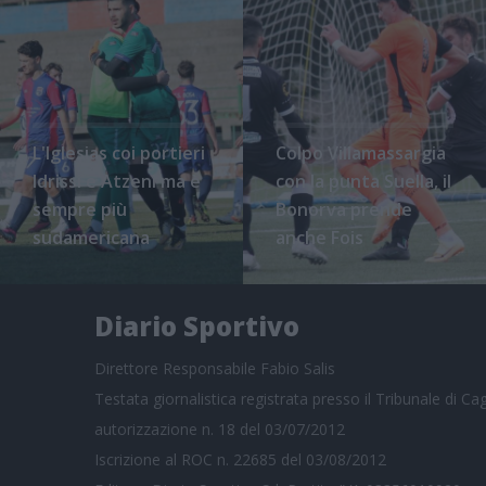
L'Iglesias coi portieri
Colpo Villamassargia
Idrissi e Atzeni ma è
con la punta Suella, il
sempre più
Bonorva prende
sudamericana
anche Fois
Diario Sportivo
Direttore Responsabile Fabio Salis
Testata giornalistica registrata presso il Tribunale di Cagl
autorizzazione n. 18 del 03/07/2012
Iscrizione al ROC n. 22685 del 03/08/2012