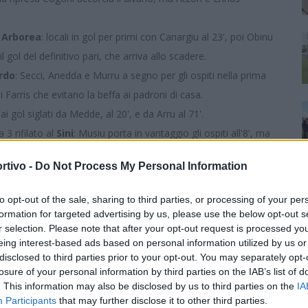
 Arborea
: locali in gol per primi con Canargiu al 23', poi Obinu
l gol del definitivo pari, che arriva allo scadere.
rdo
: Secci, Anedda e Murru a segno per gli ospiti nella prima
di Farris che evitano la beffa ai padroni di casa.
ai gol siglati da Medde, al 20', e da Arru al 71'.
 3 rifilato al
Sini
: Musiu porta in vantaggio gli ospiti all'8', ma
per i locali anche Boi, Mayer, doppietta, e Meloni. Isola e Pinna
rtivo -
Do Not Process My Personal Information
vezza.
to opt-out of the sale, sharing to third parties, or processing of your per
formation for targeted advertising by us, please use the below opt-out s
r selection. Please note that after your opt-out request is processed y
eing interest-based ads based on personal information utilized by us or
ulo 2010
,
Marrubiu Calcio
disclosed to third parties prior to your opt-out. You may separately opt-
losure of your personal information by third parties on the IAB’s list of
. This information may also be disclosed by us to third parties on the
IA
Participants
that may further disclose it to other third parties.