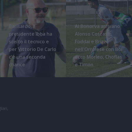
Barisardo, il
Al Bonorva arrivano
presidente Ibba ha
Alonso Costas,
scelto il tecnico e
Foddai e Brizzi,
per Vittorio De Carlo
nell'Orrolese con Boi
c'è una seconda
ecco Morleo, Choflas
chance
e Timon
iari,