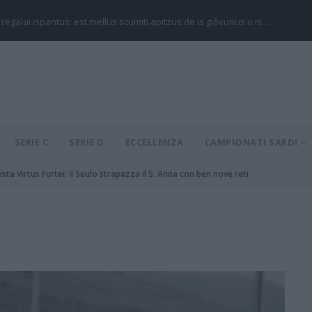
 regalai ispantus: est mellus scumiti apitzus de is giòvunus o is…
SERIE C
SERIE D
ECCELLENZA
CAMPIONATI SARDI
sta Virtus Furtei; il Seulo strapazza il S. Anna con ben nove reti