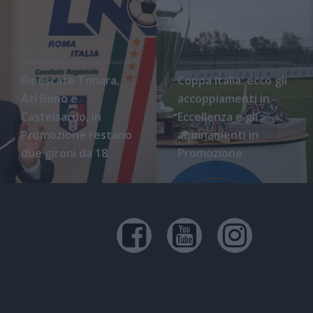
Ripescate Tonara,
Coppa Italia: ecco gli
Atl Bono e
accoppiamenti in
Castelsardo, in
Eccellenza e gli
Promozione restano
abbinamenti in
due gironi da 18
Promozione