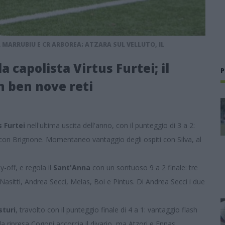
A MARRUBIU E CR ARBOREA; ATZARA SUL VELLUTO, IL
a capolista Virtus Furtei; il
P
n ben nove reti
s Furtei
nell'ultima uscita dell'anno, con il punteggio di 3 a 2:
 e con Brignone. Momentaneo vantaggio degli ospiti con Silva, al
y-off, e regola il
Sant'Anna
con un sontuoso 9 a 2 finale: tre
Nasitti, Andrea Secci, Melas, Boi e Pintus. Di Andrea Secci i due
sturi
, travolto con il punteggio finale di 4 a 1: vantaggio flash
lla ripresa Cogoni accorcia il divario, ma Atzori e Ennas