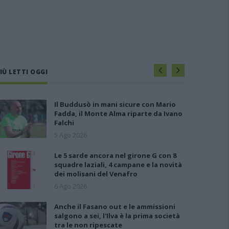
IÙ LETTI OGGI
Il Buddusò in mani sicure con Mario
Fadda, il Monte Alma riparte da Ivano
Falchi
5 Ago 2026
Le 5 sarde ancora nel girone G con 8
squadre laziali, 4 campane e la novità
dei molisani del Venafro
6 Ago 2026
Anche il Fasano out e le ammissioni
salgono a sei, l'Ilva è la prima società
tra le non ripescate