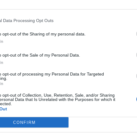
l Data Processing Opt Outs
o opt-out of the Sharing of my personal data.
In
S
o opt-out of the Sale of my Personal Data.
In
to opt-out of processing my Personal Data for Targeted
ing.
In
o opt-out of Collection, Use, Retention, Sale, and/or Sharing
ersonal Data that Is Unrelated with the Purposes for which it
lected.
Out
CONFIRM
Promosse in Seconda le prime 5 dei playoff di
Terza categoria