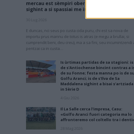
mercau est sèmpiri obertu e is giogadoris
sighint a si spassiai me is torneus stadialis
30 Lug 2026
E duncas, nci seus po custa cida puru, chi est sa nova de
importu prus mannu de totus is atras (e megu a brullai, si
cumprendit beni, deu creu), ma a sa fini, seu incumintzendi 
pentzai ca in custa…
Is ùrtimas partidas de sa stagioni: is
de s'Antiochense bincint contras a i
de su Fonne; festa manna po is de s
Golfu Aranci; is de s'Ilva de Sa
Maddalena sighint a bisai s'artziada
in Sèrie D
4 Giu 2026
Il La Salle cerca l'impresa, Casu:
«Golfo Aranci fuori categoria ma lo
affronteremo col coltello tra i denti
28 Mag 2026