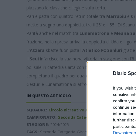
piazzano le classiche ciliegine sulla torta.
Pari e patta con quattro reti in totale tra
Marrubiu
e
Cr
mette a segno una doppietta, tra il 25' e il 55'. Di Scanu i
Parità anche nel match tra
Lunamatrona
e
Meana Sa
frazione; nella ripresa arriva la doppietta di Uda e il gol 
L'
Atzara
sbatte fuori pista l'
Atletico FC Sanluri
grazie 
Il
Seui
infarcisce la sua nona vittoria in stagione con l'8 a
poi sale in cattedra Carta con ben quattro reti. A segno 
Diario Spo
completano il quadro per quanto riguarda gli ospiti.
Gesturi e Lunamatrona si affronteranno nei play-out sal
If you wish 
sensitive in
IN QUESTO ARTICOLO
confirm you
continue se
SQUADRE:
Circolo Ricreativo Arborea
,
Sardara 1983
,
Se
information 
CAMPIONATO:
Seconda Categoria
further disc
STAGIONE:
2024/2025
participants
TAGS:
Seconda Categoria
Girone D
Downstream 