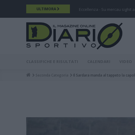
Salta
ULTIMORA
Eccellenza - Su mercau sighit a
al
contenuto
principale
DIARIO
MAIN
CLASSIFICHE E RISULTATI
CALENDARI
VIDEO
MENU
Seconda Categoria
Il Sardara manda al tappeto la capoli
Breadcrumb