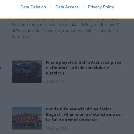
Data Deletion
Data Access
Privacy Policy
18 Giu 2026
Il Comitato Regionale ha ufficializzato cinque promozioni in
Seconda categoria. In base ai risultati delle gare di “playoff”
di Terza, le prime cinque in graduatoria - Atletico Maddalena,
Barbagia…
a
Finale playoff: il Golfo Aranci colpisce
s
e affonda il La Salle con Mulas e
u
Ruzzittu
1 Giu 2026
Per il Golfo Aranci l'ultima fatica,
Bagatti: «Siamo un po' stanchi ma col
»
La Salle diremo la nostra»
28 Mag 2026