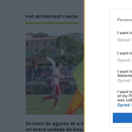
PUÒ INTERESSARTI ANCHE
Persona
I want t
Opted 
I want t
Opted 
I want 
Advertis
Opted 
I want t
of my P
was col
Opted 
Su mesi de agustu at a incumentzai cun
un'antra undada de basca; in s'interis su