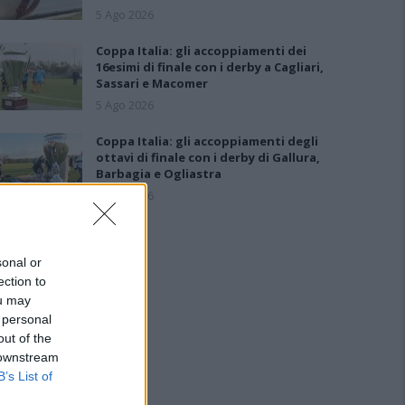
5 Ago 2026
Coppa Italia: gli accoppiamenti dei
16esimi di finale con i derby a Cagliari,
Sassari e Macomer
5 Ago 2026
Coppa Italia: gli accoppiamenti degli
ottavi di finale con i derby di Gallura,
Barbagia e Ogliastra
5 Ago 2026
sonal or
ection to
ou may
 personal
out of the
 downstream
B’s List of