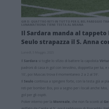
GIR D: QUATTRO RETI IN TUTTO PER IL BEL PAREGGIO TR
LUNAMATRONA TIENE TESTA AL MEANA
Il Sardara manda al tappeto l
Seulo strapazza il S. Anna co
Lunedì, 5 Maggio, 2025
Il
Sardara
si toglie lo sfizio di battere la capolista
Virtu
padroni di casa in gol con Iervolino, doppietta per lui,
10', poi Muscas trova il momentaneo 2 a 2 al 59'.
Il
Seulo
continua a spingere forte, con la testa già ai pla
reti per bomber Boi, poi a segno per i locali anche Moi, 
gol per gli ospiti.
Poker interno per la
Monreale
, che non fa sconti al
Ge
griffato da Cardia al 5', poi il raddoppio di Porceddu. Ne