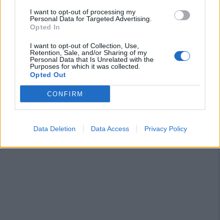
«Impossibilitati nel far fronte alle vertenze
dei giocatori»
I want to opt-out of processing my
31 Lug 2026
Personal Data for Targeted Advertising.
Opted In
Nuorese, parte la programmazione:
I want to opt-out of Collection, Use,
Francesco Cattide è il nuovo tecnico
Retention, Sale, and/or Sharing of my
29 Lug 2026
Personal Data that Is Unrelated with the
Purposes for which it was collected.
Opted Out
CONFIRM
Data Deletion
Data Access
Privacy Policy