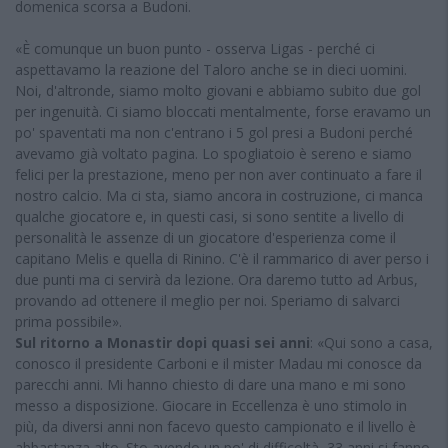
domenica scorsa a Budoni.
«È comunque un buon punto - osserva Ligas - perché ci
aspettavamo la reazione del Taloro anche se in dieci uomini.
Noi, d'altronde, siamo molto giovani e abbiamo subito due gol
per ingenuità. Ci siamo bloccati mentalmente, forse eravamo un
po' spaventati ma non c'entrano i 5 gol presi a Budoni perché
avevamo già voltato pagina. Lo spogliatoio è sereno e siamo
felici per la prestazione, meno per non aver continuato a fare il
nostro calcio. Ma ci sta, siamo ancora in costruzione, ci manca
qualche giocatore e, in questi casi, si sono sentite a livello di
personalità le assenze di un giocatore d'esperienza come il
capitano Melis e quella di Rinino. C'è il rammarico di aver perso i
due punti ma ci servirà da lezione. Ora daremo tutto ad Arbus,
provando ad ottenere il meglio per noi. Speriamo di salvarci
prima possibile».
Sul ritorno a Monastir dopi quasi sei anni
: «Qui sono a casa,
conosco il presidente Carboni e il mister Madau mi conosce da
parecchi anni. Mi hanno chiesto di dare una mano e mi sono
messo a disposizione. Giocare in Eccellenza è uno stimolo in
più, da diversi anni non facevo questo campionato e il livello è
abbastanza alto. Sto avendo un po' di difficoltà, 33 anni si fanno