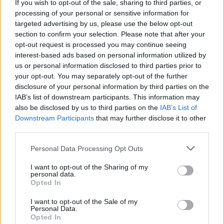
If you wish to opt-out of the sale, sharing to third parties, or
2 Ago 2026
processing of your personal or sensitive information for
targeted advertising by us, please use the below opt-out
L'Iglesias si rinforza con Papa Seck e
Diawara, al Bonorva il difensore Balbo
section to confirm your selection. Please note that after your
1 Ago 2026
opt-out request is processed you may continue seeing
interest-based ads based on personal information utilized by
us or personal information disclosed to third parties prior to
Colpo del Tortolì: arriva il centrocampista
your opt-out. You may separately opt-out of the further
figlio d'arte Bruno Conti
disclosure of your personal information by third parties on the
1 Ago 2026
IAB’s list of downstream participants. This information may
also be disclosed by us to third parties on the
IAB’s List of
Downstream Participants
that may further disclose it to other
La Villacidrese torna in Eccellenza,
third parties.
l'Antiochense va in Promozione, Golfo
Aranci e La Salle salgono in Prima
31 Lug 2026
Personal Data Processing Opt Outs
I want to opt-out of the Sharing of my
Carbonia, l'ex presidente Canu: «Lasciai i
personal data.
soldi per pagare le vertenze, Meloni si
Opted In
assuma le responsabilità»
31 Lug 2026
I want to opt-out of the Sale of my
Personal Data.
Il Carbonia non si iscrive, Meloni:
Opted In