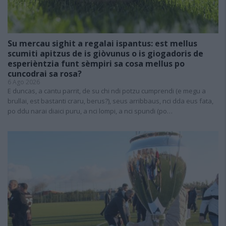
Su mercau sighit a regalai ispantus: est mellus
scumiti apitzus de is giòvunus o is giogadoris de
esperièntzia funt sèmpiri sa cosa mellus po
cuncodrai sa rosa?
6 Ago 2026
E duncas, a cantu parrit, de su chi ndi potzu cumprendi (e megu a
brullai, est bastanti craru, berus?), seus arribbaus, nci dda eus fata,
po ddu narai diaici puru, a nci lompi, a nci spundi (po…