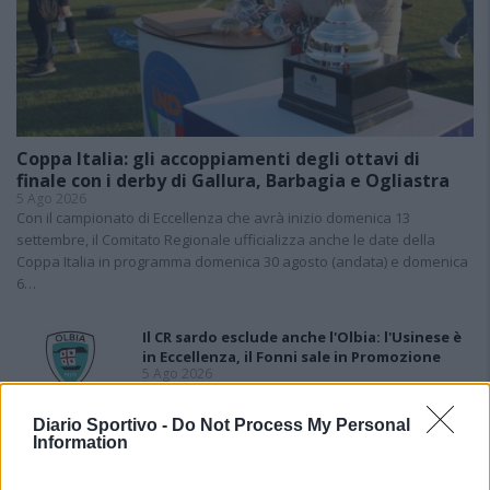
Coppa Italia: gli accoppiamenti degli ottavi di
finale con i derby di Gallura, Barbagia e Ogliastra
5 Ago 2026
Con il campionato di Eccellenza che avrà inizio domenica 13
settembre, il Comitato Regionale ufficializza anche le date della
Coppa Italia in programma domenica 30 agosto (andata) e domenica
6…
Il CR sardo esclude anche l'Olbia: l'Usinese è
in Eccellenza, il Fonni sale in Promozione
5 Ago 2026
Diario Sportivo -
Do Not Process My Personal
Caos Tempio, Sechi lascia: «Il mio impegno
Information
finisce qui, troppe complicazioni coi
problemi extra calcio»