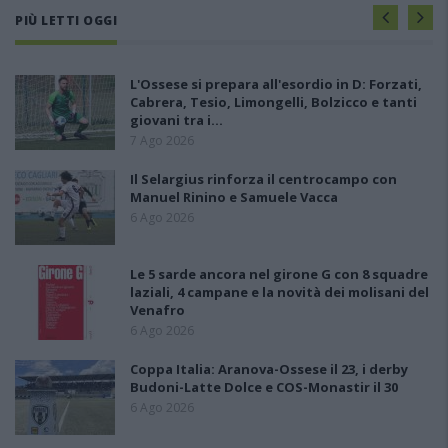
PIÙ LETTI OGGI
L'Ossese si prepara all'esordio in D: Forzati,
Cabrera, Tesio, Limongelli, Bolzicco e tanti
giovani tra i…
7 Ago 2026
Il Selargius rinforza il centrocampo con
Manuel Rinino e Samuele Vacca
6 Ago 2026
Le 5 sarde ancora nel girone G con 8 squadre
laziali, 4 campane e la novità dei molisani del
Venafro
6 Ago 2026
Coppa Italia: Aranova-Ossese il 23, i derby
Budoni-Latte Dolce e COS-Monastir il 30
6 Ago 2026