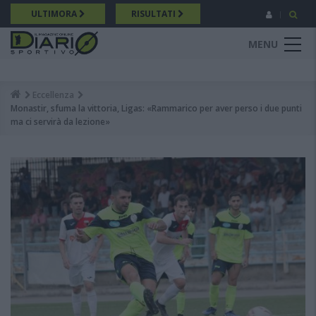
Salta
ULTIMORA
RISULTATI
al
contenuto
MENU
principale
Eccellenza
Breadcrumb
Monastir, sfuma la vittoria, Ligas: «Rammarico per aver perso i due punti
ma ci servirà da lezione»