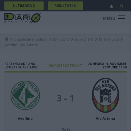
Salta
ULTIMORA
RISULTATI
al
contenuto
MENU
principale
Classifiche e risultati
2018 2019
Serie D
G
13
Andata
Breadcrumb
Avellino - Vis Artena
PARTENIO ADRIANO
DOMENICA 18 NOVEMBRE
DIARIOSPORTIVO.IT
LOMBARDI, AVELLINO
2018, ORE 14:30
3 - 1
Avellino
Vis Artena
Reti