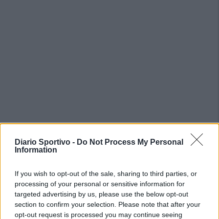
PIÙ LETTI OGGI
Diario Sportivo -
Do Not Process My Personal
Information
Il Buddusò in mani sicure con Mario Fadda, il
Monte Alma riparte da Ivano Falchi
If you wish to opt-out of the sale, sharing to third parties, or
5 Ago 2026
processing of your personal or sensitive information for
targeted advertising by us, please use the below opt-out
section to confirm your selection. Please note that after your
Anche il Fasano out e le ammissioni salgono
opt-out request is processed you may continue seeing