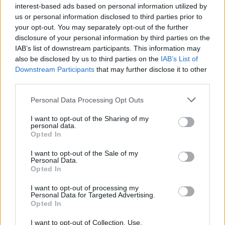
a sei, l'Ilva è la prima società tra le non
interest-based ads based on personal information utilized by
ripescate
us or personal information disclosed to third parties prior to
5 Ago 2026
your opt-out. You may separately opt-out of the further
disclosure of your personal information by third parties on the
Le 5 sarde ancora nel girone G con 8 squadre
laziali, 4 campane e la novità dei molisani del
IAB’s list of downstream participants. This information may
Venafro
also be disclosed by us to third parties on the
IAB’s List of
6 Ago 2026
Downstream Participants
that may further disclose it to other
third parties.
Coppa Italia: gli accoppiamenti dei 16esimi di
finale con i derby a Cagliari, Sassari e
Personal Data Processing Opt Outs
Macomer
5 Ago 2026
I want to opt-out of the Sharing of my
personal data.
Opted In
Coppa Italia: gli accoppiamenti degli ottavi
di finale con i derby di Gallura, Barbagia e
Ogliastra
I want to opt-out of the Sale of my
Personal Data.
5 Ago 2026
Opted In
I want to opt-out of processing my
Personal Data for Targeted Advertising.
Opted In
I want to opt-out of Collection, Use,