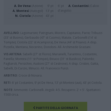
A. De Vena
(Azione)
9' pt
6' pt
A. Costantini
(Calcio
d'angolo)
A. Montesi
(Autogol)
13' pt
N. Ciotola
(Azione)
43' pt
AVELLINO
: Lagomarsini; Patrignani, Morero, Capitanio, Parisi; Tribuzzi
(33' st Buono), Gerbaudo (47' st Cuomo), Matute, Carbonelli (14' st
Tompte); Ciotola (22' st Acampora), De Vena (44' st Pisano). A disp.
Pizzella, Mentana, Nocerino, Dondoni. All. Archimede Graziani.
VIS ARTENA
: Sabelli (27' st Florio); Marianelli, Tarantino, Costantini,
Panella; Montesi (11' st Pompei), Binaco (31' st Basilico), Palombi;
Pagliaroli, Persichini, Austoni (27' st Cestrone). A disp. Cristini, Gatta,
Sabelli, Di Curzio, Minucci. All. Francesco Punzi.
ARBITRO
: Croce di Novara.
RETI
: 6' pt Costantini, 9' pt De Vena, 13' pt Montesi (aut), 43' pt Ciotola.
NOTE
: Ammoniti: Carbonelli. Angoli: 4-5. Recupero: 2' + 5'. Spettatori:
1500 circa.
PARTITE DELLA GIORNATA