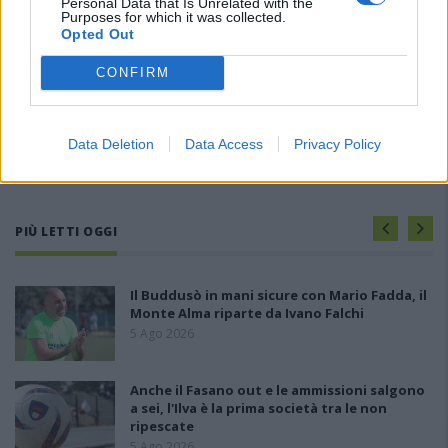
Personal Data that Is Unrelated with the
Purposes for which it was collected.
Opted Out
CONFIRM
Data Deletion
Data Access
Privacy Policy
PIÙ LETTI OGGI
Il Buddusò in mani sicure con Mario Fadda, il
Monte Alma riparte da Ivano Falchi
5 Ago 2026
Anche il Fasano out e le ammissioni salgono
a sei, l'Ilva è la prima società tra le non
ripescate
5 Ago 2026