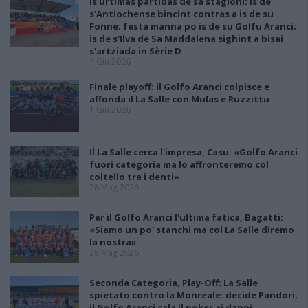
Is ùrtimas partidas de sa stagioni: is de
s'Antiochense bincint contras a is de su
Fonne; festa manna po is de su Golfu Aranci;
is de s'Ilva de Sa Maddalena sighint a bisai
s'artziada in Sèrie D
4 Giu 2026
Finale playoff: il Golfo Aranci colpisce e
affonda il La Salle con Mulas e Ruzzittu
1 Giu 2026
Il La Salle cerca l'impresa, Casu: «Golfo Aranci
fuori categoria ma lo affronteremo col
coltello tra i denti»
28 Mag 2026
Per il Golfo Aranci l'ultima fatica, Bagatti:
«Siamo un po' stanchi ma col La Salle diremo
la nostra»
28 Mag 2026
Seconda Categoria, Play-Off: La Salle
spietato contro la Monreale: decide Pandori;
il Golfo Aranci cala il poker ai danni