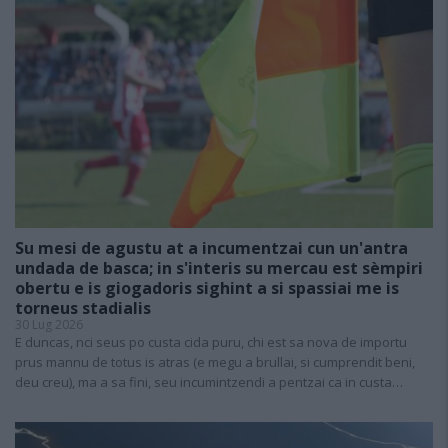
Su mesi de agustu at a incumentzai cun un'antra
undada de basca; in s'interis su mercau est sèmpiri
obertu e is giogadoris sighint a si spassiai me is
torneus stadialis
30 Lug 2026
E duncas, nci seus po custa cida puru, chi est sa nova de importu
prus mannu de totus is atras (e megu a brullai, si cumprendit beni,
deu creu), ma a sa fini, seu incumintzendi a pentzai ca in custa…