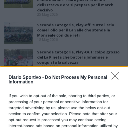
dell'Ottava e ora si prepara per il match
decisivo
25 Mag 2026
Seconda Categoria, Play-off: tutto liscio
come l'olio per il La Salle che stende la
Monreale con due reti
18 Mag 2026
Seconda Categoria, Play-Out: colpo grosso
del La Pineta che batte la Johannes e
conquista la salvezza
11 Mag 2026
Diario Sportivo -
Do Not Process My Personal
Seconda Categoria, Play-Off: il La Salle batte
Information
il Domusnovas grazie alla rete di Pandori, la
Monreale vince di nuovo ed elimina la
Busachese
If you wish to opt-out of the sale, sharing to third parties, or
11 Mag 2026
processing of your personal or sensitive information for
targeted advertising by us, please use the below opt-out
section to confirm your selection. Please note that after your
opt-out request is processed you may continue seeing
interest-based ads based on personal information utilized by