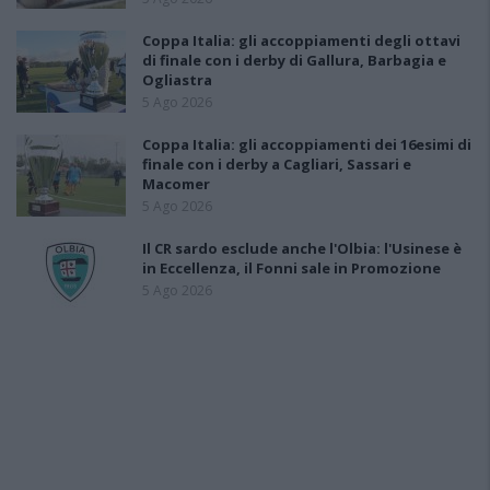
Coppa Italia: gli accoppiamenti degli ottavi
di finale con i derby di Gallura, Barbagia e
Ogliastra
5 Ago 2026
Coppa Italia: gli accoppiamenti dei 16esimi di
finale con i derby a Cagliari, Sassari e
Macomer
5 Ago 2026
Il CR sardo esclude anche l'Olbia: l'Usinese è
in Eccellenza, il Fonni sale in Promozione
5 Ago 2026