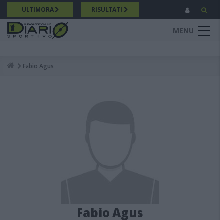
Salta
ULTIMORA
RISULTATI
al
contenuto
MENU
principale
Fabio Agus
Breadcrumb
Fabio Agus