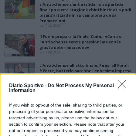
s'Antiochense s'ant a isfidai in sa partida
finali po custa stagioni; chini bincit at a podi
bisai s'artziada in su campionau de sa
Promotzioni
28 Mag 2026
Il Fonni prepara la finale, Coinu: «Contro
l'Antiochense senza pressioni ma con la
giusta determinazione»
26 Mag 2026
L'Antiochense all'atto finale, Piras: «Il Fonni
è forte, batterlo sarebbe l'ennesima impresa
dei miei ragazzi»
26 Mag 2026
Diario Sportivo -
Do Not Process My Personal
Information
Playout: Sestu, Santa Giusta, Silanus e
Malaspina salve, Bariese, Barumini, Siniscola
e Sennori in Seconda
If you wish to opt-out of the sale, sharing to third parties, or
25 Mag 2026
processing of your personal or sensitive information for
targeted advertising by us, please use the below opt-out
section to confirm your selection. Please note that after your
opt-out request is processed you may continue seeing