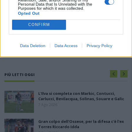
Personal Data that Is Unrelated with the
Purposes for which it was collected.
Opted Out
CONFIRM
Data Deletion
Data Access
Privacy Policy
PIÙ LETTI OGGI
L'Ilva si completa con Markic, Contucci,
Carlucci, Bevilacqua, Solinas, Souare e Galic
7 Ago 2026
Gran colpo dell'Ossese, per la difesa c'è l'ex
Torres Riccardo Idda