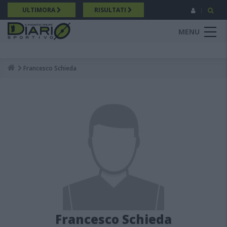
Salta
ULTIMORA
RISULTATI
al
contenuto
MENU
principale
Francesco Schieda
Breadcrumb
Francesco Schieda