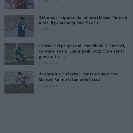
7 Ago 2026
Il Monastir riparte dai pilastri Masia, Pinna e
Aloia, il primo acquisto è Loru
7 Ago 2026
L'Ossese si prepara all'esordio in D: Forzati,
Cabrera, Tesio, Limongelli, Bolzicco e tanti
giovani tra i…
7 Ago 2026
Il Selargius rinforza il centrocampo con
Manuel Rinino e Samuele Vacca
6 Ago 2026