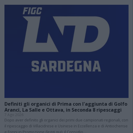
Definiti gli organici di Prima con l'aggiunta di Golfo
Aranci, La Salle e Ottava, in Seconda 8 ripescaggi
7 Ago 2026
Dopo aver definito gli organici dei primi due campionati regionali, con
il ripescaggio di Villacidrese e Usinese in Eccellenza e di Antiochense
e Fonni in Promozione (leggi qui), il Consiglio…