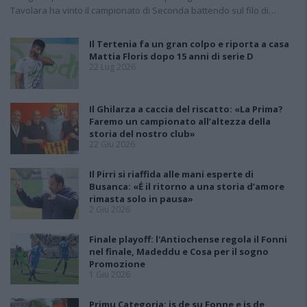
Tavolara ha vinto il campionato di Seconda battendo sul filo di…
Il Tertenia fa un gran colpo e riporta a casa
Mattia Floris dopo 15 anni di serie D
22 Lug 2026
Il Ghilarza a caccia del riscatto: «La Prima?
Faremo un campionato all’altezza della
storia del nostro club»
22 Giu 2026
Il Pirri si riaffida alle mani esperte di
Busanca: «Ė il ritorno a una storia d’amore
rimasta solo in pausa»
2 Giu 2026
Finale playoff: l'Antiochense regola il Fonni
nel finale, Madeddu e Cosa per il sogno
Promozione
1 Giu 2026
Primu Categoria: is de su Fonne e is de