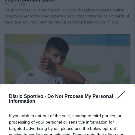
23 Lug 2026
Neopromossa in Prima ma con la voglia di scalare ancora un'altra
categoria per tornare ad essere una protagonista del calcio sardo. Il
Tavolara ha vinto il campionato di Seconda battendo sul filo di…
Diario Sportivo -
Do Not Process My Personal
Information
If you wish to opt-out of the sale, sharing to third parties, or
processing of your personal or sensitive information for
targeted advertising by us, please use the below opt-out
Il Tertenia fa un gran colpo e riporta a casa Mattia
section to confirm your selection. Please note that after your