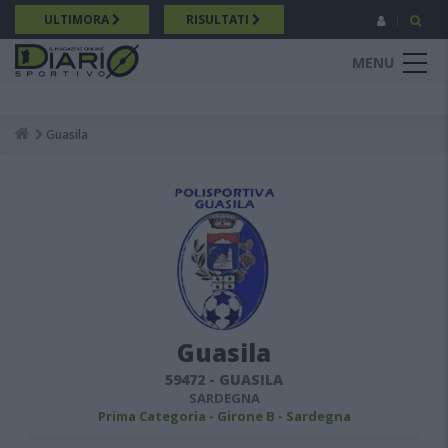
Salta
ULTIMORA
RISULTATI
al
contenuto
MENU
principale
Guasila
Breadcrumb
Guasila
59472
-
GUASILA
SARDEGNA
Prima Categoria - Girone B - Sardegna