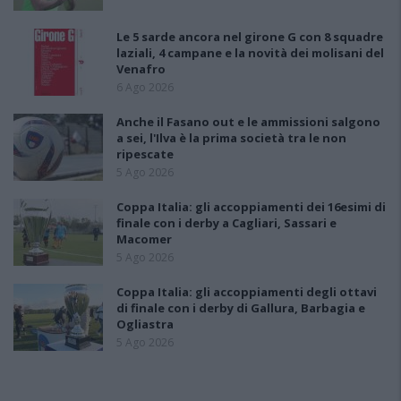
Le 5 sarde ancora nel girone G con 8 squadre
laziali, 4 campane e la novità dei molisani del
Venafro
6 Ago 2026
Anche il Fasano out e le ammissioni salgono
a sei, l'Ilva è la prima società tra le non
ripescate
5 Ago 2026
Coppa Italia: gli accoppiamenti dei 16esimi di
finale con i derby a Cagliari, Sassari e
Macomer
5 Ago 2026
Coppa Italia: gli accoppiamenti degli ottavi
di finale con i derby di Gallura, Barbagia e
Ogliastra
5 Ago 2026