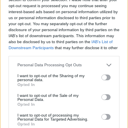
Floris dopo 15 anni di serie D
opt-out request is processed you may continue seeing
22 Lug 2026
interest-based ads based on personal information utilized by
Sarà una delle favorite per il salto in Promozione. La campagna
us or personal information disclosed to third parties prior to
acquisti del Tertenia è senz'altro faraonica per la categoria e l'ultimo
your opt-out. You may separately opt-out of the further
colpo degli ogliastrini fa rumore perché a rinforzare la…
disclosure of your personal information by third parties on the
IAB’s list of downstream participants. This information may
Il Ghilarza a caccia del riscatto: «La Prima?
also be disclosed by us to third parties on the
IAB’s List of
Faremo un campionato all’altezza della
Downstream Participants
that may further disclose it to other
storia del nostro club»
third parties.
22 Giu 2026
Personal Data Processing Opt Outs
Il Pirri si riaffida alle mani esperte di
Busanca: «Ė il ritorno a una storia d’amore
I want to opt-out of the Sharing of my
rimasta solo in pausa»
personal data.
2 Giu 2026
Opted In
Finale playoff: l'Antiochense regola il Fonni
I want to opt-out of the Sale of my
Personal Data.
nel finale, Madeddu e Cosa per il sogno
Opted In
Promozione
1 Giu 2026
I want to opt-out of processing my
Personal Data for Targeted Advertising.
Primu Categoria: is de su Fonne e is de
Opted In
s'Antiochense s'ant a isfidai in sa partida