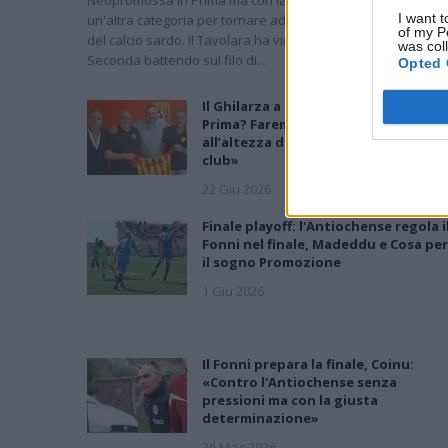
I want t
un'altra categoria per tornare ad essere una protagonista
of my P
del calcio sardo. Il Tavolara ha vinto il campionato di
was col
Seconda battendo sul filo di…
Opted 
Il Ghilarza a caccia del riscatto: «La
Prima? Faremo un campionato
all’altezza della storia del nostro
club»
22 Giu 2026
Finale playoff: l'Antiochense regola i
Fonni nel finale, Madeddu e Cosa per
il sogno Promozione
1 Giu 2026
Il Fonni prepara la finale, Coinu:
«Contro l'Antiochense senza
pressioni ma con la giusta
determinazione»
26 Mag 2026