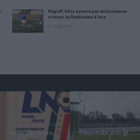
s
Playoff: blitz esterni per Antiochense
e Fonni, la finalissima è loro
25 Mag 2026
Ripescate Tonara,
Coppa Italia: ecco gli