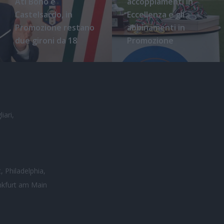
Atl Bono e
accoppiamenti in
Castelsardo, in
Eccellenza e gli
Promozione restano
abbinamenti in
due gironi da 18
Promozione
iari,
, Philadelphia,
nkfurt am Main