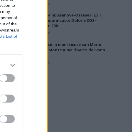
6 Ago 2026
ection to
ou may
Coppa Italia: Aranova-Ossese il 23, i
 personal
derby Budoni-Latte Dolce e COS-
out of the
Monastir il 30
 downstream
6 Ago 2026
B’s List of
Il Buddusò in mani sicure con Mario
Fadda, il Monte Alma riparte da Ivano
Falchi
5 Ago 2026