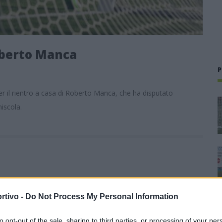
Roberto Manca
P
er il rientro a casa di Roberto Manca, che ha disputato
niscola.
rtivo -
Do Not Process My Personal Information
to opt-out of the sale, sharing to third parties, or processing of your per