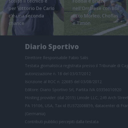
scelto il tecnico e
Foddai e Brizzi,
per Vittorio De Carlo
nell'Orrolese con Boi
c'è una seconda
ecco Morleo, Choflas
chance
e Timon
Diario Sportivo
Direttore Responsabile Fabio Salis
Testata giornalistica registrata presso il Tribunale di Cagl
autorizzazione n. 18 del 03/07/2012
Iscrizione al ROC n. 22685 del 03/08/2012
Editore: Diario Sportivo Srl, Partita IVA 03356010920
Hosting provider: (dal 2015) Linode LLC, 249 Arch Street
PA 19106, USA, Tax id EU372008859, datacenter di Fra
(Germania)
Contributi pubblici
percepiti dalla testata