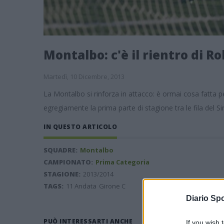
Montalbo: c'è il rientro di 
Martedì, 10 Dicembre, 2013
La Montalbo si rinforza in attacco: è ormai cosa fatta p
egregiamente la prima parte di stagione tra le fila del Si
IN QUESTO ARTICOLO
SQUADRE:
Montalbo
CAMPIONATO:
Prima Categoria
STAGIONE:
2013/2014
TAGS:
11 Andata
Girone C
Diario Spo
PUÒ INTERESSARTI ANCHE
If you wish 