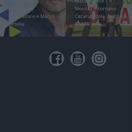
Olbia, ecco
Macomerese c'è
l'ufficialità:
Moussa e tornano
l'allenatore è Marco
Cataruozzolo, Foddai
Amelia
e Vidili