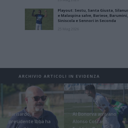
Playout: Sestu, Santa Giusta, Silanu
e Malaspina salve, Bariese, Barumini,
Siniscola e Sennori in Seconda
25 Mag 2026
ARCHIVIO ARTICOLI IN EVIDENZA
Barisardo, il
Al Bonorva arrivano
presidente Ibba ha
Alonso Costas,