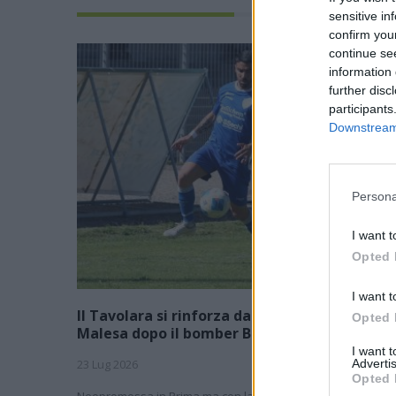
sensitive in
confirm you
continue se
information 
further disc
participants
Downstream 
Persona
I want t
Opted 
I want t
Il Tavolara si rinforza dall'Eccellenza: preso
Opted 
Malesa dopo il bomber Balde
I want 
23 Lug 2026
Advertis
Opted 
Neopromossa in Prima ma con la voglia di scalare ancora