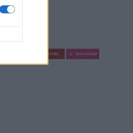
egui Diario Sportivo:
FACEBOOK
YOUTUBE
INSTAGRAM