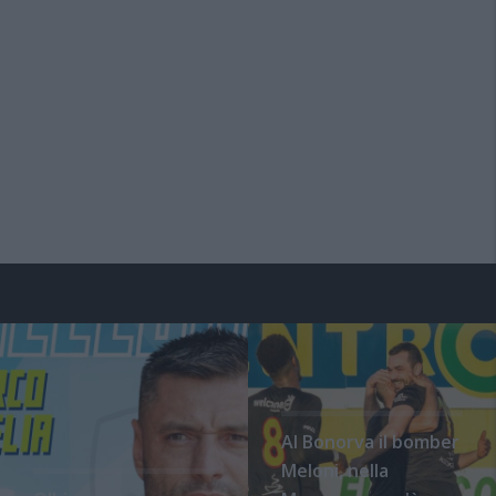
Al Bonorva il bomber
Meloni, nella