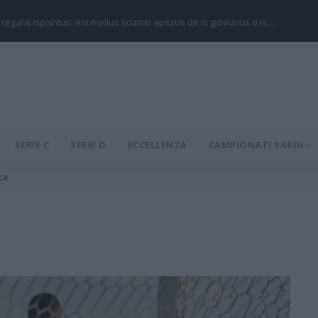
 regalai ispantus: est mellus scumiti apitzus de is giòvunus o is…
SERIE C
SERIE D
ECCELLENZA
CAMPIONATI SARDI
ca