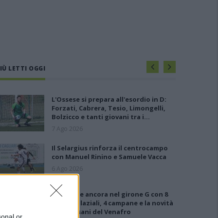
IÙ LETTI OGGI
L'Ossese si prepara all'esordio in D:
Forzati, Cabrera, Tesio, Limongelli,
Bolzicco e tanti giovani tra i…
7 Ago 2026
Il Selargius rinforza il centrocampo
con Manuel Rinino e Samuele Vacca
6 Ago 2026
Le 5 sarde ancora nel girone G con 8
squadre laziali, 4 campane e la novità
dei molisani del Venafro
sonal or