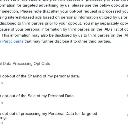
formation for targeted advertising by us, please use the below opt-out s
r selection. Please note that after your opt-out request is processed y
eing interest-based ads based on personal information utilized by us or
disclosed to third parties prior to your opt-out. You may separately opt-
losure of your personal information by third parties on the IAB’s list of
. This information may also be disclosed by us to third parties on the
IA
Participants
that may further disclose it to other third parties.
l Data Processing Opt Outs
o opt-out of the Sharing of my personal data.
In
o opt-out of the Sale of my Personal Data.
Il Tertenia fa un gran colpo e riporta a casa
In
Mattia Floris dopo 15 anni di serie D
to opt-out of processing my Personal Data for Targeted
22 Lug 2026
ing.
In
Sarà una delle favorite per il salto in Promozione. La