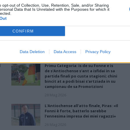
o opt-out of Collection, Use, Retention, Sale, and/or Sharing
campagna acquisti del Tertenia è senz'altro faraonica per la
ersonal Data that Is Unrelated with the Purposes for which it
categoria e l'ultimo colpo degli ogliastrini fa rumore perché a
lected.
rinforzare la…
Out
Il Pirri si riaffida alle mani esperte di
CONFIRM
Busanca: «Ė il ritorno a una storia
d’amore rimasta solo in pausa»
S
2 Giu 2026
Data Deletion
Data Access
Privacy Policy
l
Primu Categoria: is de su Fonne e is
de s'Antiochense s'ant a isfidai in sa
partida finali po custa stagioni; chini
bincit at a podi bisai s'artziada in su
campionau de sa Promotzioni
28 Mag 2026
L'Antiochense all'atto finale, Piras: «Il
Fonni è forte, batterlo sarebbe
l'ennesima impresa dei miei ragazzi»
26 Mag 2026