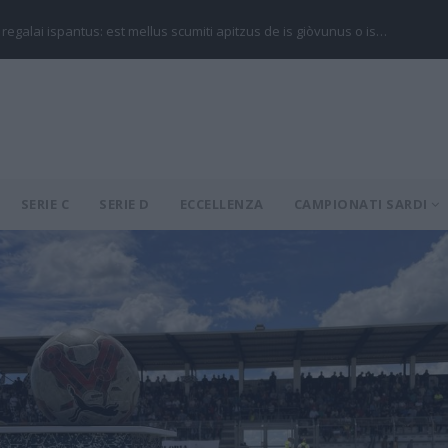
 regalai ispantus: est mellus scumiti apitzus de is giòvunus o is…
SERIE C
SERIE D
ECCELLENZA
CAMPIONATI SARDI