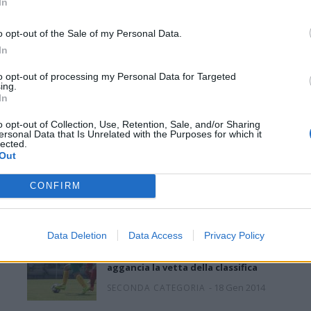
In
GLI ARTICOLI
o opt-out of the Sale of my Personal Data.
In
to opt-out of processing my Personal Data for Targeted
ing.
In
Parte la Coppa Italia di serie C2
o opt-out of Collection, Use, Retention, Sale, and/or Sharing
femminile
ersonal Data that Is Unrelated with the Purposes for which it
lected.
-
18 Gen 2014
Out
Anticipi: la Villacidrese supera il Siddi
CONFIRM
per 3 a 2
-
18 Gen 2014
SECONDA CATEGORIA
Data Deletion
Data Access
Privacy Policy
Anticipi: il La Caletta non sbaglia e
aggancia la vetta della classifica
-
18 Gen 2014
SECONDA CATEGORIA