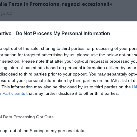
lla Terza in Promozione, ragazzi eccezionali»
g 2022
la della Verde Isola è un avventura che parte da lontano, dalla
a Categoria, per essere precisi: a ripercorrerla, tappa dopo tappa,
rtivo -
Do Not Process My Personal Information
e e solo con i ricordi, si ha l'impressione di vivere…
to opt-out of the sale, sharing to third parties, or processing of your per
formation for targeted advertising by us, please use the below opt-out s
r selection. Please note that after your opt-out request is processed y
 GIRONE A C'È IL PLAYOUT FERMASSENTI-GONNOS
eing interest-based ads based on personal information utilized by us or
 c'è due senza tre, la Tharros può raggiungere
disclosed to third parties prior to your opt-out. You may separately opt-
teponi e Calangianus in Eccellenza
losure of your personal information by third parties on the IAB’s list of
. This information may also be disclosed by us to third parties on the
IA
g 2022
Participants
that may further disclose it to other third parties.
c'è due senza tre in Promozione. Con la Monteponi Iglesias che
nto il girone A con tre turni d'anticipo, seguito a ruota dal
ngianus che ha festeggiato domenica scorsa il primo posto nel…
l Data Processing Opt Outs
o opt-out of the Sharing of my personal data.