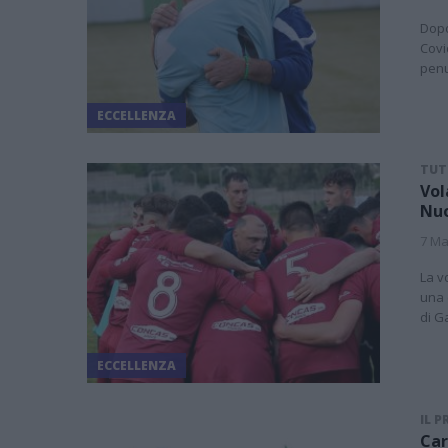
Dopo
Covi
penu
ECCELLENZA
TUTT
Vol
Nuo
7 Ma
La v
una 
di G
ECCELLENZA
IL 
Car