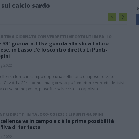
 sul calcio sardo
S
ULTIMA GIORNATA CON VERDETTI IMPORTANTI IN BALLO
e 33ª giornata: l'Ilva guarda alla sfida Taloro-
ese, in basso c'è lo scontro diretto Li Punti-
pini
g 2022
cellenza torna in campo dopo una settimana di riposo forzato
a Covid. La 33ª e penultima giornata può emettere verdetti decisivi
la corsa primo posto, playoff e salvezza. La capolista…
TRI DIRETTI IN TALORO-OSSESE E LI PUNTI-GUSPINI
ccellenza va in campo e c'è la prima possibilità
l'Ilva di far festa
g 2022