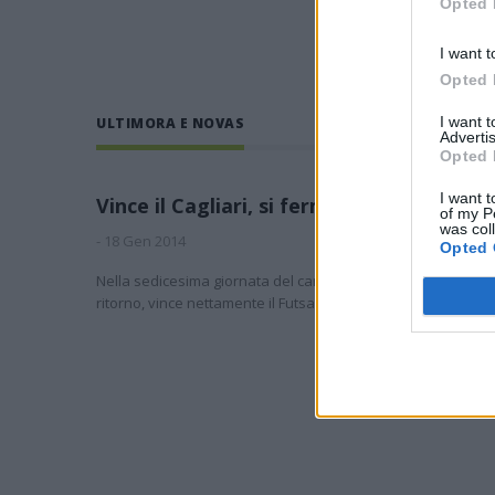
Opted 
TUTTI 
I want t
Opted 
I want 
ULTIMORA E NOVAS
Advertis
Opted 
I want t
Vince il Cagliari, si ferma il Sestu
of my P
was col
-
18 Gen 2014
Opted 
Nella sedicesima giornata del campionato di A2, terza di
ritorno, vince nettamente il Futsal…