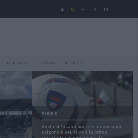
Serie C - Coppa Italia: Spezia-Torres posticipata a domenica 16 a
MERCATO
NOVAS
ALTRO
SERIE D
Anche il Fasano out e le ammissioni
salgono a sei, l'Ilva è la prima
società tra le non ripescate