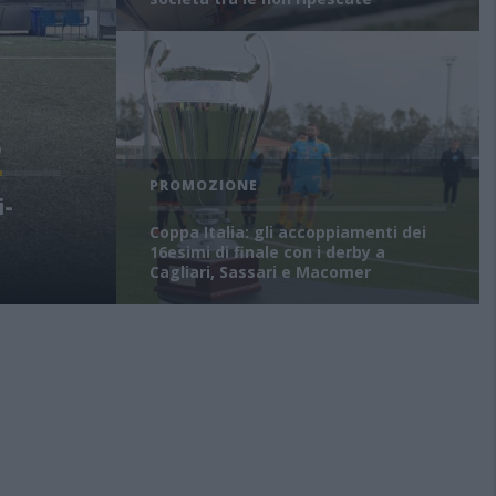
O
PROMOZIONE
i-
Coppa Italia: gli accoppiamenti dei
16esimi di finale con i derby a
Cagliari, Sassari e Macomer