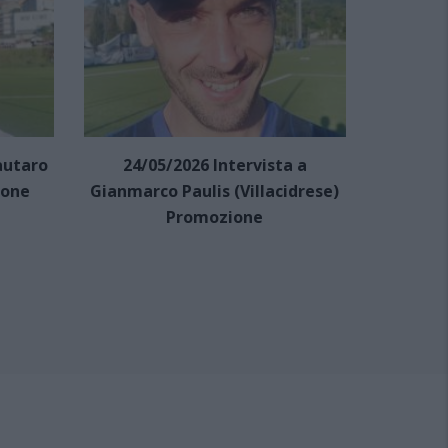
autaro
24/05/2026 Intervista a
24/05/2
ione
Gianmarco Paulis (Villacidrese)
Mar
Promozione