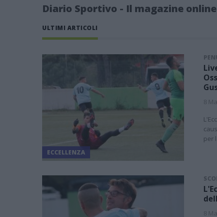
Diario Sportivo - Il magazine online
ULTIMI ARTICOLI
PEN
Liv
Oss
Gus
8 Ma
L'Ec
caus
per 
ECCELLENZA
SCON
L'E
del
8 Ma