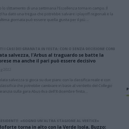
 lo slittamento di una settimana l'Eccellenza torna in campo. Il
d ha dato una tregua che potrebbe salvare i playoff regionali e la
ltima giornata può essere quella giusta per il più…
I I CASI DEI GRANATA IN FESTA: CON O SENZA DECISIONE CONI
ata salvezza, l'Arbus al traguardo se batte la
rese ma anche il pari può essere decisivo
g 2022
olata salvezza si gioca su due piani: con la classifica reale e con
classifica che potrebbe cambiare in base al verdetto del Collegio
P
aranzia sulla gara Abus-Ilva dell'8 dicembre finita…
PRESIDENTE: «SOGNO UN'ALTRA STAGIONE AL VERTICE»
loforte torna in alto con la Verde Isola, Buzzo: