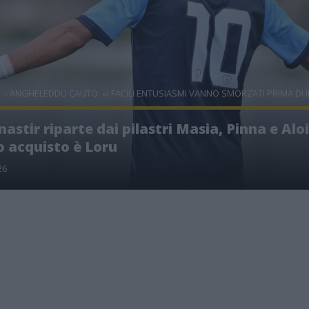
- ANGHELEDDU CAUTO: «I FACILI ENTUSIASMI VANNO SMORZATI PRIMA DI I
nastir riparte dai pilastri Masia, Pinna e Aloia
 acquisto è Loru
26