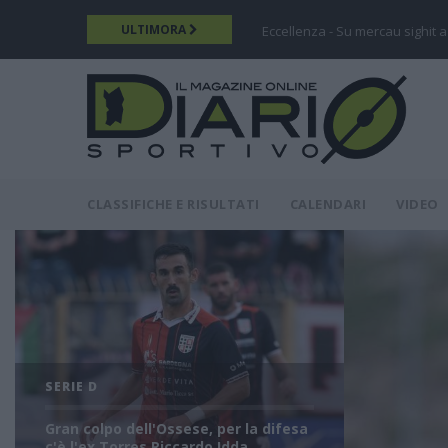
Salta
ULTIMORA
Eccellenza - Su mercau sighit a
al
contenuto
principale
DIARIO
MAIN
CLASSIFICHE E RISULTATI
CALENDARI
VIDEO
MENU
SERIE D
Gran colpo dell'Ossese, per la difesa
c'è l'ex Torres Riccardo Idda