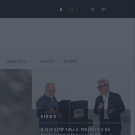
Serie C - Coppa Italia: Spezia-Torres posticipata a domenica 16 a
MERCATO
NOVAS
ALTRO
SERIE D
Il Monastir 1983 si trasforma da
Associazione Sportiva in Srl