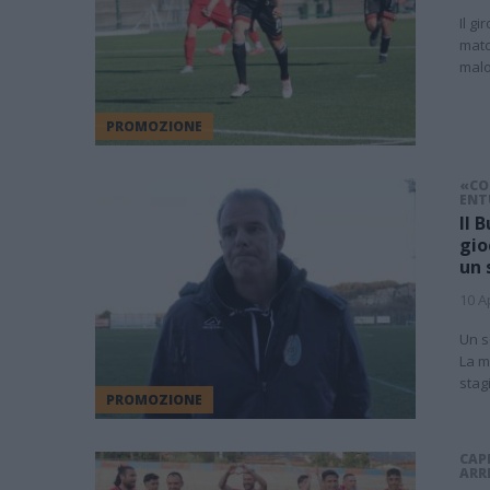
Il g
matc
malo
PROMOZIONE
«CO
ENT
Il 
gio
un 
10 A
Un s
La m
stag
PROMOZIONE
CAP
ARRI