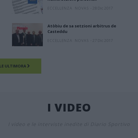
-
28 Dic 2017
ECCELLENZA
NOVAS
Atòbiu de sa setzioni arbitrus de
Casteddu
-
27 Dic 2017
ECCELLENZA
NOVAS
LE ULTIMORA
I VIDEO
I video e le interviste inedite di Diario Sportivo