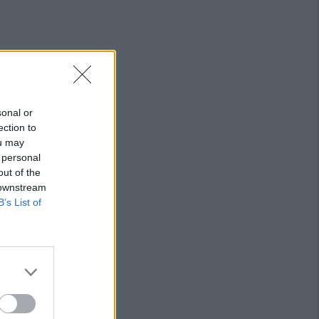
sonal or
ection to
ou may
 personal
out of the
 downstream
B’s List of