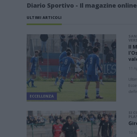
Diario Sportivo - Il magazine online
ULTIMI ARTICOLI
SAN
VER
Il 
l'O
val
11 A
Ulti
Ecce
defi
ECCELLENZA
SI 
PLA
Gir
10 A