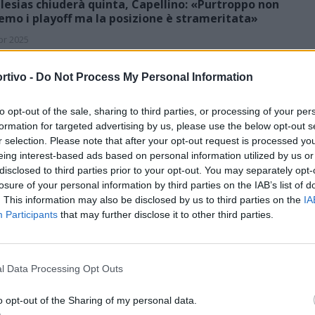
glesias chiuderà quinta, Capellino: «Purtroppo non
emo i playoff ma la posizione è strameritata»
pr 2025
lesias chiuderà al quinto posto ma non potrà disputare i playoff.
rtivo -
Do Not Process My Personal Information
po il distacco dalla seconda in classifica per tenere viva la
finale e dare ai minerari la possibilità di allungare la…
to opt-out of the sale, sharing to third parties, or processing of your per
formation for targeted advertising by us, please use the below opt-out s
r selection. Please note that after your opt-out request is processed y
PEVAMO SAREBBE STATA UN'ANNATA DI LACRIME E SANGUE
eing interest-based ads based on personal information utilized by us or
ORA DIPENDE DA NOI»
disclosed to third parties prior to your opt-out. You may separately opt-
bonia, la gara con la Ferrini vale una stagione:
losure of your personal information by third parties on the IAB’s list of
bbiamo vincerla, non possiamo fare calcoli»
. This information may also be disclosed by us to third parties on the
IA
pr 2025
Participants
that may further disclose it to other third parties.
evamo sin dall'inizio che sarebbe stata una stagione di lacrime e
ue, di sofferenza fino alla fine ma siamo ancora lì e abbiamo un
ico di vantaggio che dobbiamo sfruttare per salvarci».…
l Data Processing Opt Outs
o opt-out of the Sharing of my personal data.