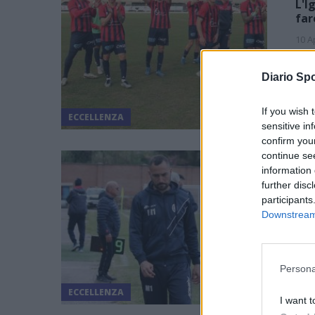
L'I
far
10 A
L'Ig
Diario Spo
Trop
semi
If you wish 
ECCELLENZA
sensitive in
confirm you
«SA
continue se
MA 
information 
Car
further disc
«Do
participants
10 A
Downstream 
«Sap
sang
pizz
Persona
ECCELLENZA
I want t