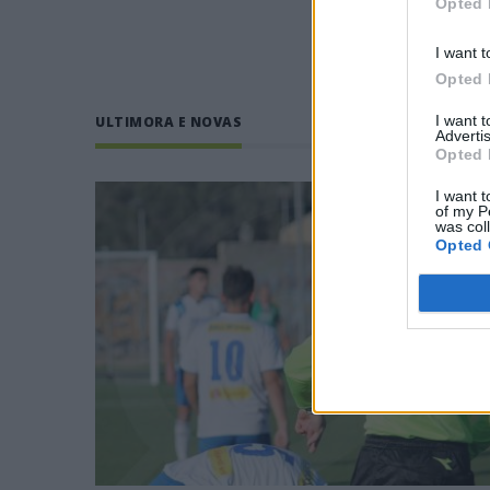
Opted 
TUTTI 
I want t
Opted 
I want 
ULTIMORA E NOVAS
Advertis
Opted 
I want t
of my P
was col
Opted 