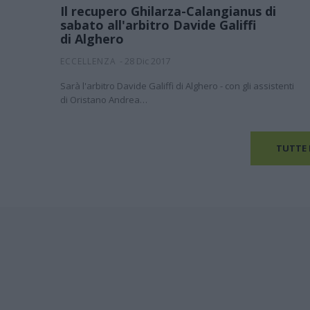
Il recupero Ghilarza-Calangianus di
sabato all'arbitro Davide Galiffi
di Alghero
-
28 Dic 2017
ECCELLENZA
Sarà l'arbitro Davide Galiffi di Alghero - con gli assistenti
di Oristano Andrea…
TUTTE 