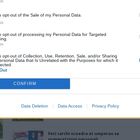
In
GLI ARTICOLI
o opt-out of the Sale of my Personal Data.
In
to opt-out of processing my Personal Data for Targeted
ing.
In
Su atòbiu Natzionali de is Under 17 a
o opt-out of Collection, Use, Retention, Sale, and/or Sharing
su centru tènnicu federali de
ersonal Data that Is Unrelated with the Purposes for which it
lected.
Oristanis
Out
ALLIEVI REGIONALI
CALCIO GIOVANILE
CONFIRM
-
28 Dic 2017
Su Campionau de is fèminas: su ritiru
Data Deletion
Data Access
Privacy Policy
in antis de su campionau
-
28 Dic 2017
ECCELLENZA
NOVAS
Feti carchi scoadra at umperau sa
numeratzioni personali