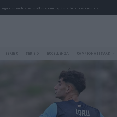
 regalai ispantus: est mellus scumiti apitzus de is giòvunus o is…
SERIE C
SERIE D
ECCELLENZA
CAMPIONATI SARDI