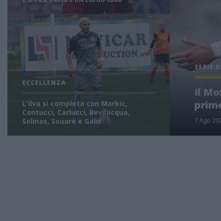
SERIE D
ECCELLENZA
Il Mo
primo
L'Ilva si completa con Markic,
Contucci, Carlucci, Bevilacqua,
7 Ago 20
Solinas, Souare e Galic