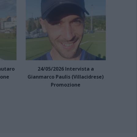
autaro
24/05/2026 Intervista a
24/05/2
ione
Gianmarco Paulis (Villacidrese)
Mar
Promozione