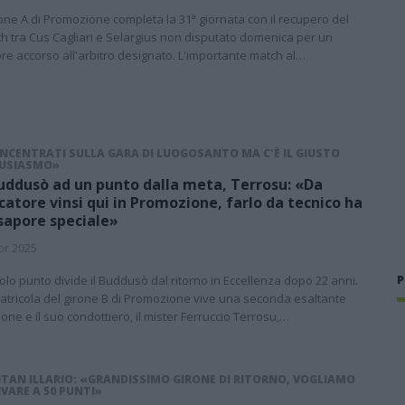
irone A di Promozione completa la 31ª giornata con il recupero del
h tra Cus Cagliari e Selargius non disputato domenica per un
re accorso all'arbitro designato. L'importante match al…
NCENTRATI SULLA GARA DI LUOGOSANTO MA C'È IL GIUSTO
USIASMO»
Buddusò ad un punto dalla meta, Terrosu: «Da
catore vinsi qui in Promozione, farlo da tecnico ha
sapore speciale»
pr 2025
P
olo punto divide il Buddusò dal ritorno in Eccellenza dopo 22 anni.
atricola del girone B di Promozione vive una seconda esaltante
ione e il suo condottiero, il mister Ferruccio Terrosu,…
ITAN ILLARIO: «GRANDISSIMO GIRONE DI RITORNO, VOGLIAMO
VARE A 50 PUNTI»