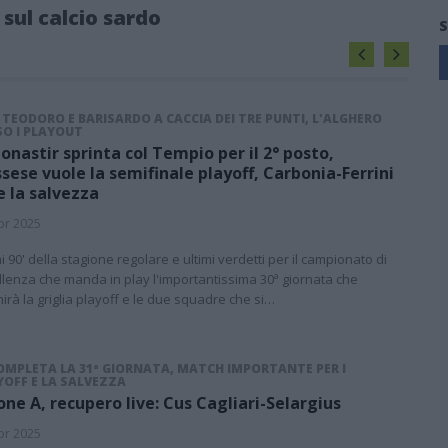
 sul calcio sardo
S
 TEODORO E BARISARDO A CACCIA DEI TRE PUNTI, L'ALGHERO
SO I PLAYOUT
Monastir sprinta col Tempio per il 2° posto,
ssese vuole la semifinale playoff, Carbonia-Ferrini
e la salvezza
pr 2025
mi 90' della stagione regolare e ultimi verdetti per il campionato di
llenza che manda in play l'importantissima 30ª giornata che
nirà la griglia playoff e le due squadre che si…
COMPLETA LA 31ª GIORNATA, MATCH IMPORTANTE PER I
YOFF E LA SALVEZZA
one A, recupero live: Cus Cagliari-Selargius
pr 2025