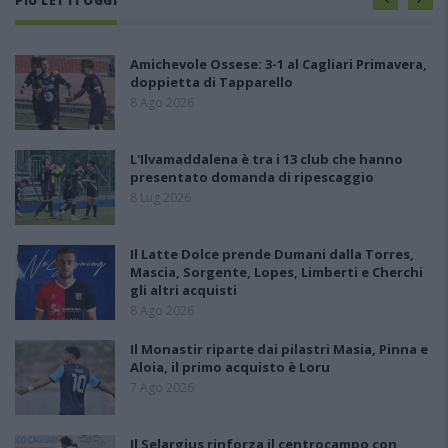
PIÙ LETTI OGGI
Amichevole Ossese: 3-1 al Cagliari Primavera,
doppietta di Tapparello
8 Ago 2026
L'Ilvamaddalena è tra i 13 club che hanno
presentato domanda di ripescaggio
8 Lug 2026
Il Latte Dolce prende Dumani dalla Torres,
Mascia, Sorgente, Lopes, Limberti e Cherchi
gli altri acquisti
8 Ago 2026
Il Monastir riparte dai pilastri Masia, Pinna e
Aloia, il primo acquisto è Loru
7 Ago 2026
Il Selargius rinforza il centrocampo con