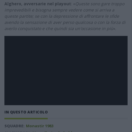
Alghero, avversarie nel playout
: «
Queste sono gare troppo
imprevedibili e bisogna sempre vedere come si arriva a
queste partite; se con la depressione di affrontare le sfide
avendo la sensazione di aver perso qualcosa o con la forza di
averlo conquistato e che quindi sia un'occasione in più
».
IN QUESTO ARTICOLO
SQUADRE:
Monastir 1983