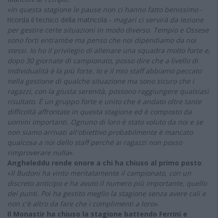
«
In questa stagione le pause non ci hanno fatto benissimo
-
ricorda il tecnico della matricola -
magari ci servirà da lezione
per gestire certe situazioni in modo diverso. Tempio e Ossese
sono forti entrambe ma penso che noi dipendiamo da noi
stessi. Io ho il privilegio di allenare una squadra molto forte e,
dopo 30 giornate di campionato, posso dire che a livello di
individualità è la più forte. Io e il mio staff abbiamo peccato
nella gestione di qualche situazione ma sono sicuro che i
ragazzi, con la giusta serenità, possono raggiungere qualsiasi
risultato. Ė un gruppo forte e unito che è andato oltre tante
difficoltà affrontate in questa stagione ed è composto da
uomini importanti. Ognuno di loro è stato voluto da noi e se
non siamo arrivati all'obiettivo probabilmente è mancato
qualcosa a noi dello staff perché ai ragazzi non posso
rimproverare nulla
».
Angheleddu rende onore a chi ha chiuso al primo posto
:
«
Il Budoni ha vinto meritatamente il campionato, con un
discreto anticipo e ha avuto il numero più importante, quello
dei punti. Poi ha gestito meglio la stagione senza avere cali e
non c'è altro da fare che i complimenti a loro»
.
Il Monastir ha chiuso la stagione battendo Ferrini e