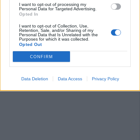
31 Lug 2026
I want to opt-out of processing my
Personal Data for Targeted Advertising.
Opted In
Il Carbonia non si iscrive, Meloni:
«Impossibilitati nel far fronte alle vertenze
I want to opt-out of Collection, Use,
dei giocatori»
Retention, Sale, and/or Sharing of my
31 Lug 2026
Personal Data that Is Unrelated with the
Purposes for which it was collected.
Opted Out
CONFIRM
Data Deletion
Data Access
Privacy Policy