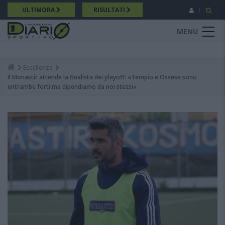
Salta
ULTIMORA
RISULTATI
al
contenuto
MENU
principale
Eccellenza
Breadcrumb
Il Monastir attende la finalista dei playoff: «Tempio e Ossese sono
entrambe forti ma dipendiamo da noi stessi»