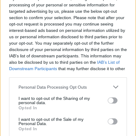
processing of your personal or sensitive information for
Caos Tempio, Sechi lascia: «Il mio impegno
targeted advertising by us, please use the below opt-out
finisce qui, troppe complicazioni coi
section to confirm your selection. Please note that after your
problemi extra calcio»
opt-out request is processed you may continue seeing
2 Ago 2026
interest-based ads based on personal information utilized by
us or personal information disclosed to third parties prior to
L'Iglesias si rinforza con Papa Seck e
your opt-out. You may separately opt-out of the further
Diawara, al Bonorva il difensore Balbo
1 Ago 2026
disclosure of your personal information by third parties on the
IAB’s list of downstream participants. This information may
also be disclosed by us to third parties on the
IAB’s List of
Colpo del Tortolì: arriva il centrocampista
Downstream Participants
that may further disclose it to other
figlio d'arte Bruno Conti
third parties.
1 Ago 2026
Personal Data Processing Opt Outs
La Villacidrese torna in Eccellenza,
I want to opt-out of the Sharing of my
l'Antiochense va in Promozione, Golfo
personal data.
Aranci e La Salle salgono in Prima
Opted In
31 Lug 2026
I want to opt-out of the Sale of my
Personal Data.
Carbonia, l'ex presidente Canu: «Lasciai i
Opted In
soldi per pagare le vertenze, Meloni si
assuma le responsabilità»