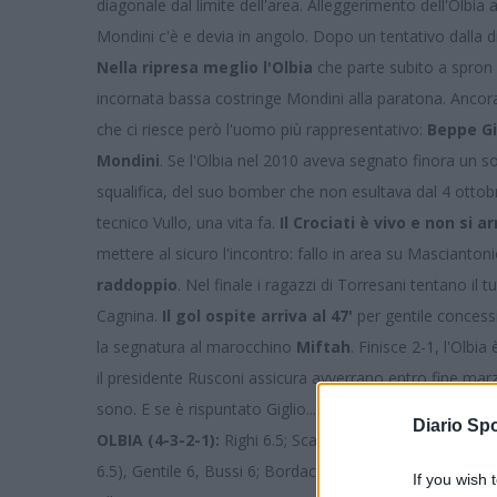
diagonale dal limite dell'area. Alleggerimento dell'Olbia al
Mondini c'è e devia in angolo. Dopo un tentativo dalla dis
Nella ripresa meglio l'Olbia
che parte subito a spron b
incornata bassa costringe Mondini alla paratona. Ancora 
che ci riesce però l'uomo più rappresentativo:
Beppe Gi
Mondini
. Se l'Olbia nel 2010 aveva segnato finora un so
squalifica, del suo bomber che non esultava dal 4 ottobre
tecnico Vullo, una vita fa.
Il Crociati è vivo e non si a
mettere al sicuro l'incontro: fallo in area su Mascianton
raddoppio
. Nel finale i ragazzi di Torresani tentano il 
Cagnina.
Il gol ospite arriva al 47'
per gentile concessi
la segnatura al marocchino
Miftah
. Finisce 2-1, l'Olb
il presidente Rusconi assicura avverrano entro fine marzo.
sono. E se è rispuntato Giglio...
Diario Spo
OLBIA (4-3-2-1):
Righi 6.5; Scalise 6, Fedeli 6.5, Soro 6
6.5), Gentile 6, Bussi 6; Bordacconi 6 (33’ st Volpe ng), Gh
If you wish 