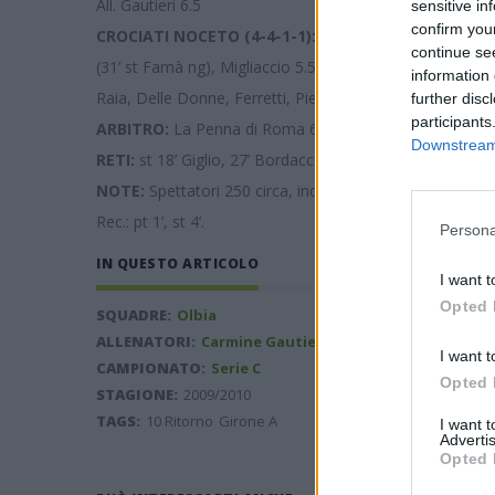
All. Gautieri 6.5
sensitive in
confirm you
CROCIATI NOCETO (4-4-1-1):
Mondini 7; Verdi 5.5 (16’
continue se
(31’ st Famà ng), Migliaccio 5.5, Castagnetti 6, Mora 5.5 
information 
Raia, Delle Donne, Ferretti, Pietranera. All. Torresani 5.5
further disc
participants
ARBITRO:
La Penna di Roma 6
Downstream 
RETI:
st 18’ Giglio, 27’ Bordacconi rig., 47’ Miftah
NOTE:
Spettatori 250 circa, incasso non comunicato. Amm
Rec.: pt 1’, st 4’.
Persona
IN QUESTO ARTICOLO
I want t
Opted 
SQUADRE:
Olbia
ALLENATORI:
Carmine Gautieri
I want t
CAMPIONATO:
Serie C
Opted 
STAGIONE:
2009/2010
TAGS:
10 Ritorno
Girone A
I want 
Advertis
Opted 