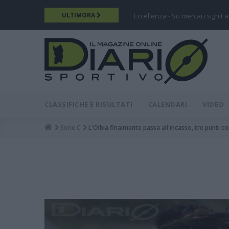
Salta
ULTIMORA
Eccellenza - Su mercau sighit a
al
contenuto
principale
DIARIO
MAIN
CLASSIFICHE E RISULTATI
CALENDARI
VIDEO
MENU
Serie C
L'Olbia finalmente passa all'incasso, tre punti con
Breadcrumb