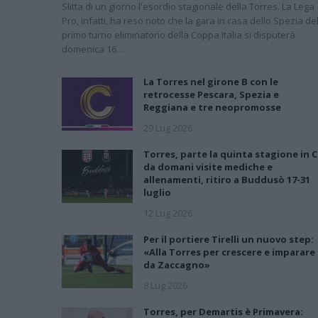
Slitta di un giorno l'esordio stagionale della Torres. La Lega
Pro, infatti, ha reso noto che la gara in casa dello Spezia de
primo turno eliminatorio della Coppa Italia si disputerà
domenica 16…
La Torres nel girone B con le
retrocesse Pescara, Spezia e
Reggiana e tre neopromosse
29 Lug 2026
Torres, parte la quinta stagione in C
da domani visite mediche e
allenamenti, ritiro a Buddusò 17-31
luglio
12 Lug 2026
Per il portiere Tirelli un nuovo step:
«Alla Torres per crescere e imparare
da Zaccagno»
8 Lug 2026
Torres, per Demartis è Primavera: