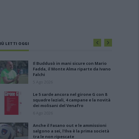
IÙ LETTI OGGI
Il Buddusò in mani sicure con Mario
Fadda, il Monte Alma riparte da Ivano
Falchi
5 Ago 2026
Le 5 sarde ancora nel girone G con 8
squadre laziali, 4 campane e la novità
dei molisani del Venafro
6 Ago 2026
Anche il Fasano out e le ammissioni
salgono a sei, l'Ilva è la prima società
tra le non ripescate