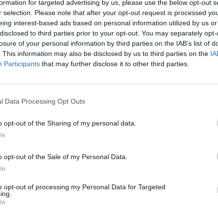
formation for targeted advertising by us, please use the below opt-out s
r selection. Please note that after your opt-out request is processed y
 st Bersanelli 5.5), Paoletti 6, Coppola 6, Addona 6; Magnani 6
eing interest-based ads based on personal information utilized by us or
(31’ st Guareschi ng); La Cagnina 5.5; Miftah 6. A disp. Indolfi
disclosed to third parties prior to your opt-out. You may separately opt-
losure of your personal information by third parties on the IAB’s list of
. This information may also be disclosed by us to third parties on the
IA
R
Participants
that may further disclose it to other third parties.
oniti: Fedeli, Gentile, Cuoghi, Miftah, Bersanelli. Angoli: 5-2.
l Data Processing Opt Outs
C
U
o opt-out of the Sharing of my personal data.
In
G
1
o opt-out of the Sale of my Personal Data.
L
In
L
to opt-out of processing my Personal Data for Targeted
ing.
A
In
D