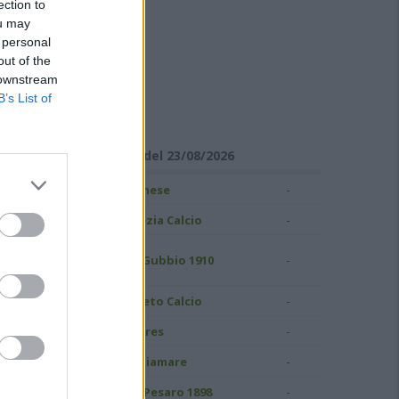
ection to
ou may
 personal
out of the
 downstream
B’s List of
ISULTATI DI SERIE C
Girone B - Giornata 1 del 23/08/2026
-
ampobasso
Pianese
-
S Grosseto 1912
Spezia Calcio
uidonia Montecelio
-
AS Gubbio 1910
937
-
atina Calcio
Pineto Calcio
-
ivorno
Torres
-
.C. Perugia
Ostiamare
-
elfino Pescara 1936
Vis Pesaro 1898