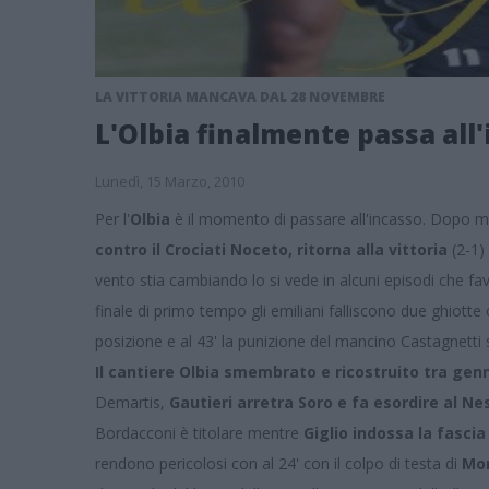
LA VITTORIA MANCAVA DAL 28 NOVEMBRE
L'Olbia finalmente passa all'i
Lunedì, 15 Marzo, 2010
Per l'
Olbia
è il momento di passare all'incasso. Dopo mes
contro il Crociati Noceto, ritorna alla vittoria
(2-1)
vento stia cambiando lo si vede in alcuni episodi che f
finale di primo tempo gli emiliani falliscono due ghiott
posizione e al 43' la punizione del mancino Castagnetti 
Il cantiere Olbia smembrato e ricostruito tra ge
Demartis,
Gautieri arretra Soro e fa esordire al Ne
Bordacconi è titolare mentre
Giglio indossa la fasci
rendono pericolosi con al 24' con il colpo di testa di
Mo