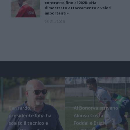
contratto fino al 2028: «Ha
dimostrato attaccamento e valori
importanti»
23 Giu 2026
Barisardo, il
Al Bonorva arrivano
presidente Ibba ha
Alonso Costas,
scelto il tecnico e
Foddai e Brizzi,