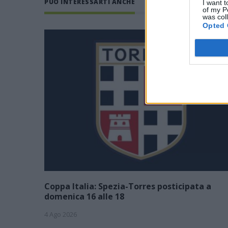
PUÒ INTERESSARTI ANCHE
I want t
of my P
was col
Opted 
Coppa Italia: Spezia-Torres posticipata a
domenica 16 alle 18
4 Ago 2026