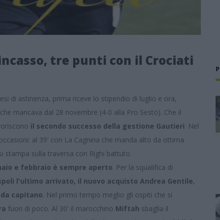
ncasso, tre punti con il Crociati
P
i di astinenza, prima riceve lo stipendio di luglio e ora,
 che mancava dal 28 novembre (4-0 alla Pro Sesto). Che il
avoriscono
il secondo successo della gestione Gautieri
. Nel
e occasioni: al 39' con La Cagnina che manda alto da ottima
si stampa sulla traversa con Righi battuto.
nnaio e febbraio è sempre aperto
. Per la squalifica di
spoli l'ultimo arrivato, il nuovo acquisto Andrea Gentile
,
a da capitano
. Nel primo tempo meglio gli ospiti che si
ra
fuori di poco. Al 30' il marocchino
Miftah
sbaglia il