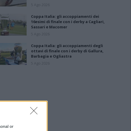
5 Ago 2026
Coppa Italia: gli accoppiamenti dei
16esimi di finale con i derby a Cagliari,
Sassari e Macomer
5 Ago 2026
Coppa Italia: gli accoppiamenti degli
ottavi di finale con i derby di Gallura,
Barbagia e Ogliastra
5 Ago 2026
sonal or