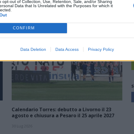
o opt-out of Collection, Use, Retention, Sale, and/or Sharing
ersonal Data that Is Unrelated with the Purposes for which it
lected.
A
Out
S
CONFIRM
V
1
Data Deletion
Data Access
Privacy Policy
S
Calendario Torres: debutto a Livorno il 23
agosto e chiusura a Pesaro il 25 aprile 2027
30 Lug 2026