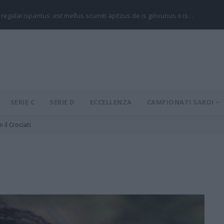
 regalai ispantus: est mellus scumiti apitzus de is giòvunus o is…
SERIE C
SERIE D
ECCELLENZA
CAMPIONATI SARDI
 il Crociati