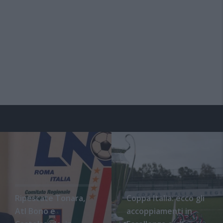
Ripescate Tonara,
Coppa Italia: ecco gli
Atl Bono e
accoppiamenti in