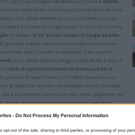
 33' con il cross di Scalise dalla destra per la testa di
Ghidini
,
tanza di Gentile le due occasioni per il Crociati prima descritte.
attuto. Al 5' Ghidini pennella un cross per Bordacconi la cui
Gentile e il neo-entrato Cuoghi tentano di sbloccare l'incontro
glio
. Il capitano,
al 19', sfrutta l'assist di Cuoghi ed infila
lo gol molto è dipeso dall'assenza prolungata, tra infortuni e
 nel derby vinto 2-0 contro la Villacidrese. C'era ancora il
rrende
. Al 25' Miftah fallisce il pareggio, l'Olbia decide 2' dopo di
io e
calcio di rigore trasformato da Bordacconi per il
tutto per tutto di riaprire il match, con Miftah, Guareschi e La
one di Fedeli il cui svarione, non rintuzzato da Soro, permette
ia è viva e sta tornando il sereno. Con esso anche i pagamenti che
 Il finale di stagione si preannuncia intenso, i galluresi ci
rtivo -
Do Not Process My Personal Information
.5, Nastasi 6 (18’ st Masciantonio 6); Granaiola 5.5 (10’ st Cuoghi
idini 6; Giglio 7. A disp. Scarzanella, Bricchetti, Lisai, Moretti.
to opt-out of the sale, sharing to third parties, or processing of your per