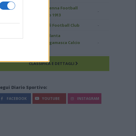
Ravenna Football
-
.C. Reggiana 1919
Club 1913
-
ambenedettese
Forlì Football Club
Atalanta
ado Football Club
-
Bergamasca Calcio
913
U23
CLASSIFICA E DETTAGLI
egui Diario Sportivo:
FACEBOOK
YOUTUBE
INSTAGRAM