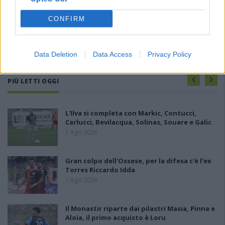
CONFIRM
Data Deletion
Data Access
Privacy Policy
PIÙ LETTI OGGI
L'Ilva si completa con Markic, Contucci,
Carlucci, Bevilacqua, Solinas, Souare e Galic
7 Ago 2026
Gran colpo dell'Ossese, per la difesa c'è l'ex
Torres Riccardo Idda
7 Ago 2026
Il Monastir riparte dai pilastri Masia, Pinna e
Aloia, il primo acquisto è Loru