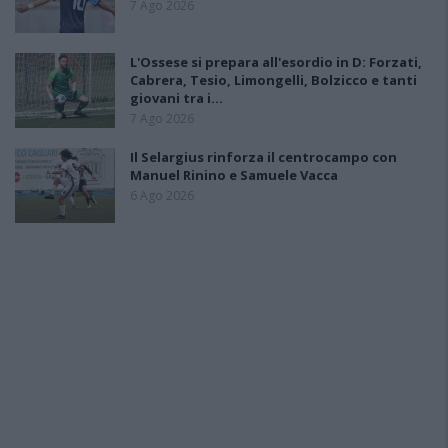
7 Ago 2026
L'Ossese si prepara all'esordio in D: Forzati,
Cabrera, Tesio, Limongelli, Bolzicco e tanti
giovani tra i…
7 Ago 2026
Il Selargius rinforza il centrocampo con
Manuel Rinino e Samuele Vacca
6 Ago 2026