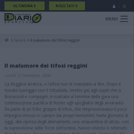
Salta
ULTIMORA
RISULTATI
al
contenuto
MENU
principale
Serie B
Il malumore dei tifosi reggini
Breadcrumb
Il malumore dei tifosi reggini
Lunedì, 21 Settembre, 2009
La Reggina arranca, e i tifosi non le mandano a dire. Dopo il
risicato pareggio con il Cittadella, stretto più agli ospiti che a
Bonazzoli e compagni, è scattata al termine della gara una
contestazione pacifica di fronte agli spogliatoi degli amaranto
da parte di un folto gruppo di tifosi, che rimproveravano il poco
impegno messo in campo dai propri beniamini. Nella giornata di
oggi, alla ripresa degli allenamenti, una cinquantina di ultras, con
la supervisione delle forze dell'ordine, hanno chiesto e ottenuto