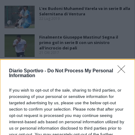
L'ex Budoni Muhamed Varela va in serie B alla
Salernitana di Ventura
22 Lug 2019
Finalmente Giuseppe Mastinu! Segna il
primo gol in serie B con un sinistro
all'incrocio dei pali
21 Ott 2017
Sofiane Kadi ha detto sì alla Salernitana, per
Diario Sportivo -
Do Not Process My Personal
l'ex Lanusei un contratto triennale e andrà
Information
in ritiro coi granata
10 Lug 2017
If you wish to opt-out of the sale, sharing to third parties, or
processing of your personal or sensitive information for
targeted advertising by us, please use the below opt-out
section to confirm your selection. Please note that after your
opt-out request is processed you may continue seeing
interest-based ads based on personal information utilized by
us or personal information disclosed to third parties prior to
your opt-out. You may separately opt-out of the further