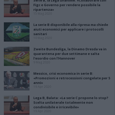
Serie B, la Lega unanime: «Collaborare con
Figc e Governo per rendere possibile la
ripartenza»
15 Mag 2020
La serie B disponibile alla ripresa ma chiede
aiuti economici per applicare i protocolli
sanitari
10 Mag 2020
Zweite Bundesliga, la Dinamo Dresda va in
quarantena per due settimane e salta
l'esordio con l'Hannover
9 Mag 2020
Messico, crisi economica in serie B:
«Promozioni e retrocessioni congelate per 5
anni»
19 Apr 2020
Lega B, Balata: «La serie C propone lo stop?
Scelta unilaterale totalmente non
condivisibile e irricevibile»
19 Apr 2020