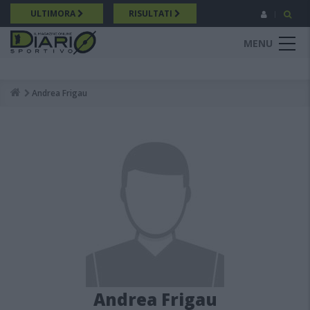
Salta
ULTIMORA
RISULTATI
al
contenuto
MENU
principale
Andrea Frigau
Breadcrumb
Andrea Frigau