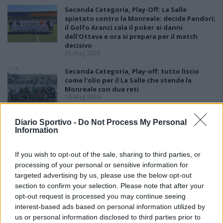
Seconda Categoria, Play-Off: La Salle
spietato contro la Monreale: decide Pandori;
il Golfo Aranci cala il poker ai danni
dell'Ottava e ora si prepara per il match
decisivo
25 Mag 2026
Seconda Categoria, Play-off: tutto liscio
come l'olio per il La Salle che stende la
Monreale con due reti
18 Mag 2026
Seconda Categoria, Play-Out: colpo grosso
Diario Sportivo -
Do Not Process My Personal
del La Pineta che batte la Johannes e
Information
conquista la salvezza
11 Mag 2026
If you wish to opt-out of the sale, sharing to third parties, or
processing of your personal or sensitive information for
targeted advertising by us, please use the below opt-out
section to confirm your selection. Please note that after your
opt-out request is processed you may continue seeing
interest-based ads based on personal information utilized by
us or personal information disclosed to third parties prior to