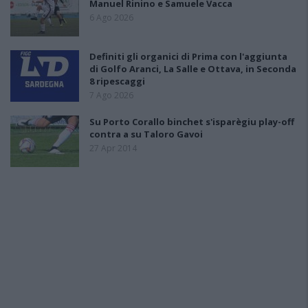
Manuel Rinino e Samuele Vacca
6 Ago 2026
Definiti gli organici di Prima con l'aggiunta
di Golfo Aranci, La Salle e Ottava, in Seconda
8 ripescaggi
7 Ago 2026
Su Porto Corallo binchet s'isparègiu play-off
contra a su Taloro Gavoi
27 Apr 2014