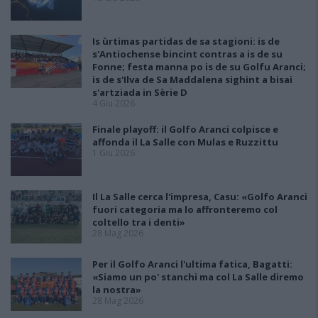
Is ùrtimas partidas de sa stagioni: is de
s'Antiochense bincint contras a is de su
Fonne; festa manna po is de su Golfu Aranci;
is de s'Ilva de Sa Maddalena sighint a bisai
s'artziada in Sèrie D
4 Giu 2026
Finale playoff: il Golfo Aranci colpisce e
affonda il La Salle con Mulas e Ruzzittu
1 Giu 2026
Il La Salle cerca l'impresa, Casu: «Golfo Aranci
fuori categoria ma lo affronteremo col
coltello tra i denti»
28 Mag 2026
Per il Golfo Aranci l'ultima fatica, Bagatti:
«Siamo un po' stanchi ma col La Salle diremo
la nostra»
28 Mag 2026