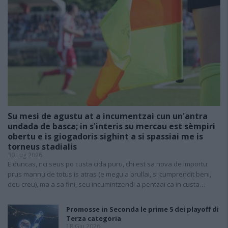
Su mesi de agustu at a incumentzai cun un'antra
undada de basca; in s'interis su mercau est sèmpiri
obertu e is giogadoris sighint a si spassiai me is
torneus stadialis
30 Lug 2026
E duncas, nci seus po custa cida puru, chi est sa nova de importu
prus mannu de totus is atras (e megu a brullai, si cumprendit beni,
deu creu), ma a sa fini, seu incumintzendi a pentzai ca in custa…
Promosse in Seconda le prime 5 dei playoff di
Terza categoria
18 Giu 2026