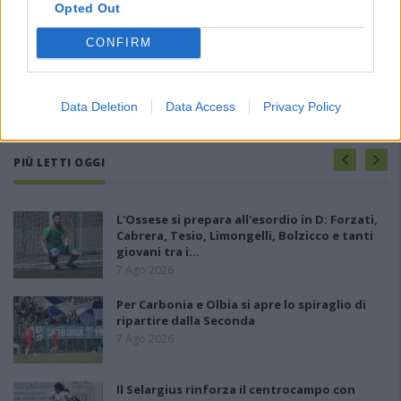
Opted Out
CONFIRM
Data Deletion
Data Access
Privacy Policy
PIÙ LETTI OGGI
L'Ossese si prepara all'esordio in D: Forzati,
Cabrera, Tesio, Limongelli, Bolzicco e tanti
giovani tra i…
7 Ago 2026
Per Carbonia e Olbia si apre lo spiraglio di
ripartire dalla Seconda
7 Ago 2026
Il Selargius rinforza il centrocampo con