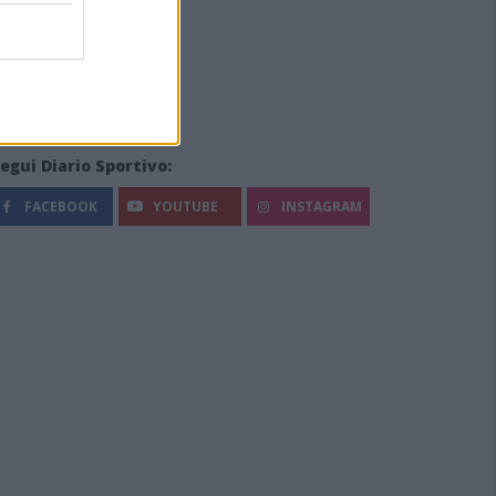
egui Diario Sportivo:
FACEBOOK
YOUTUBE
INSTAGRAM