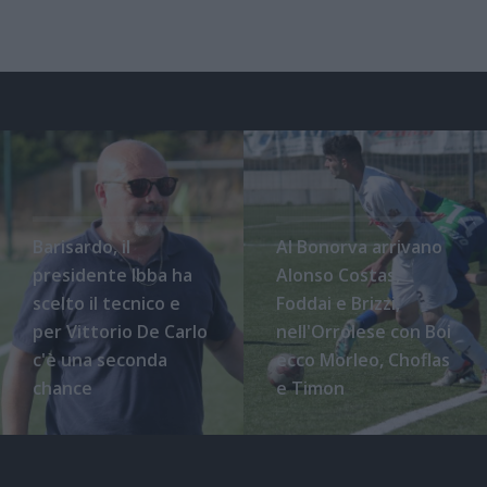
Barisardo, il
Al Bonorva arrivano
presidente Ibba ha
Alonso Costas,
scelto il tecnico e
Foddai e Brizzi,
per Vittorio De Carlo
nell'Orrolese con Boi
c'è una seconda
ecco Morleo, Choflas
chance
e Timon