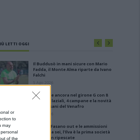
IÙ LETTI OGGI
Il Buddusò in mani sicure con Mario
Fadda, il Monte Alma riparte da Ivano
Falchi
5 Ago 2026
Le 5 sarde ancora nel girone G con 8
squadre laziali, 4 campane e la novità
dei molisani del Venafro
sonal or
6 Ago 2026
ection to
ou may
Anche il Fasano out e le ammissioni
salgono a sei, l'Ilva è la prima società
 personal
tra le non ripescate
out of the