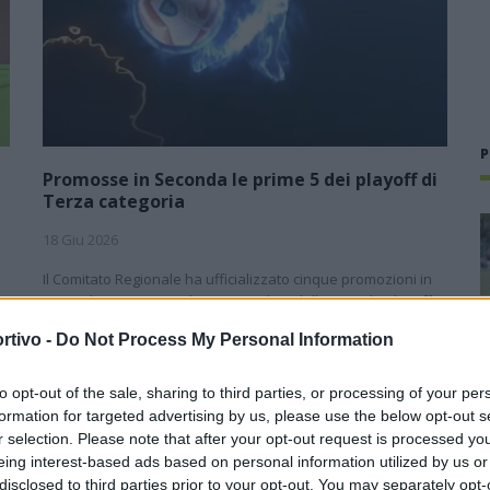
P
Promosse in Seconda le prime 5 dei playoff di
Terza categoria
18 Giu 2026
Il Comitato Regionale ha ufficializzato cinque promozioni in
Seconda categoria. In base ai risultati delle gare di “playoff”
di Terza, le prime cinque in graduatoria - Atletico Maddalena,
rtivo -
Do Not Process My Personal Information
Barbagia…
a
to opt-out of the sale, sharing to third parties, or processing of your per
formation for targeted advertising by us, please use the below opt-out s
Finale playoff: il Golfo Aranci colpisce
r selection. Please note that after your opt-out request is processed y
s
e affonda il La Salle con Mulas e
eing interest-based ads based on personal information utilized by us or
u
Ruzzittu
disclosed to third parties prior to your opt-out. You may separately opt-