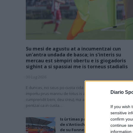
Su mesi de agustu at a incumentzai cun
un'antra undada de basca; in s'interis su
mercau est sèmpiri obertu e is giogadoris
sighint a si spassiai me is torneus stadialis
30 Lug 2026
E duncas, nci seus po custa cida puru, chi est sa nova de
Diario Spo
importu prus mannu de totus is atras (e megu a brullai, si
cumprendit beni, deu creu), ma a sa fini, seu incumintzendi 
pentzai ca in custa…
If you wish 
sensitive in
Is ùrtimas partidas de sa stagioni: is
confirm you
de s'Antiochense bincint contras a i
continue se
de su Fonne; festa manna po is de s
information 