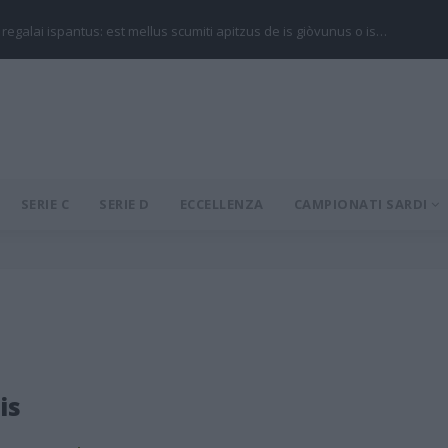
 regalai ispantus: est mellus scumiti apitzus de is giòvunus o is…
SERIE C
SERIE D
ECCELLENZA
CAMPIONATI SARDI
is