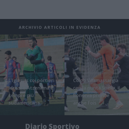
ARCHIVIO ARTICOLI IN EVIDENZA
L'Iglesias coi portieri
Colpo Villamassargia
Idrissi e Atzeni ma è
con la punta Suella, il
sempre più
Bonorva prende
sudamericana
anche Fois
Diario Sportivo