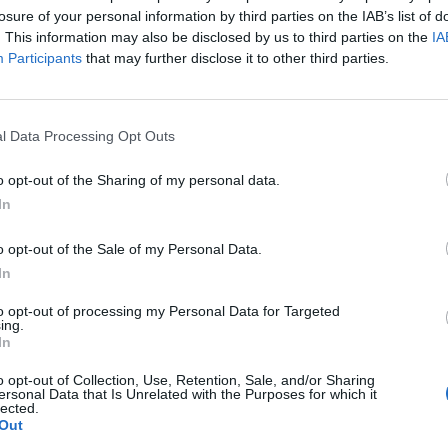
losure of your personal information by third parties on the IAB’s list of
1 Giu 2026
. This information may also be disclosed by us to third parties on the
IA
Participants
that may further disclose it to other third parties.
Per il Golfo Aranci l'ultima fatica,
Bagatti: «Siamo un po' stanchi ma col
l Data Processing Opt Outs
»
La Salle diremo la nostra»
28 Mag 2026
o opt-out of the Sharing of my personal data.
In
Seconda Categoria, Play-off: tutto
liscio come l'olio per il La Salle che
ai
stende la Monreale con due reti
o opt-out of the Sale of my Personal Data.
r
In
18 Mag 2026
to opt-out of processing my Personal Data for Targeted
ing.
In
Seconda Categoria, Play-Off: il La
Salle batte il Domusnovas grazie alla
o opt-out of Collection, Use, Retention, Sale, and/or Sharing
rete di Pandori, la Monreale vince di
ersonal Data that Is Unrelated with the Purposes for which it
nuovo ed elimina la Busachese
lected.
Out
11 Mag 2026