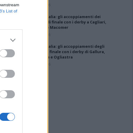
5 Ago 2026
 downstream
B’s List of
Coppa Italia: gli accoppiamenti dei
16esimi di finale con i derby a Cagliari,
Sassari e Macomer
5 Ago 2026
Coppa Italia: gli accoppiamenti degli
ottavi di finale con i derby di Gallura,
Barbagia e Ogliastra
5 Ago 2026