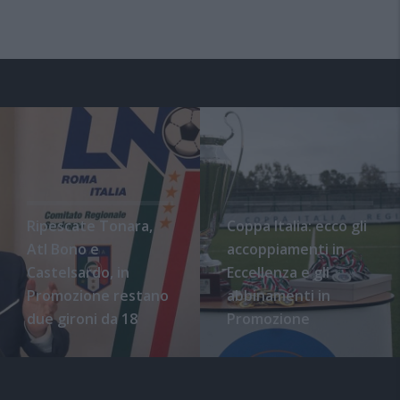
Ripescate Tonara,
Coppa Italia: ecco gli
Atl Bono e
accoppiamenti in
Castelsardo, in
Eccellenza e gli
Promozione restano
abbinamenti in
due gironi da 18
Promozione