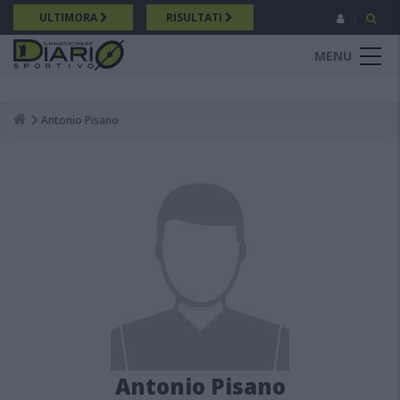
Salta
ULTIMORA
RISULTATI
al
contenuto
MENU
principale
Antonio Pisano
Breadcrumb
Antonio Pisano