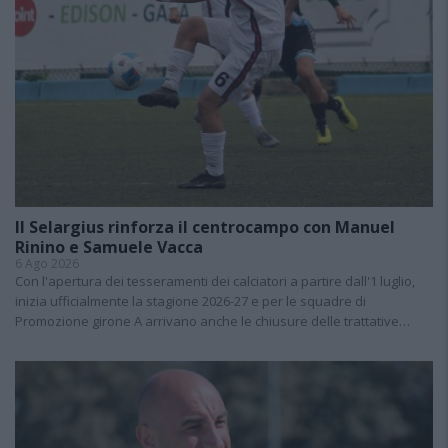
Il Selargius rinforza il centrocampo con Manuel
Rinino e Samuele Vacca
6 Ago 2026
Con l'apertura dei tesseramenti dei calciatori a partire dall'1 luglio,
inizia ufficialmente la stagione 2026-27 e per le squadre di
Promozione girone A arrivano anche le chiusure delle trattative…