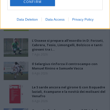
CONFIRM
Data Deletion
Data Access
Privacy Policy
PIÙ LETTI OGGI
L'Ossese si prepara all'esordio in D: Forzati,
Cabrera, Tesio, Limongelli, Bolzicco e tanti
giovani tra i…
7 Ago 2026
Il Selargius rinforza il centrocampo con
Manuel Rinino e Samuele Vacca
6 Ago 2026
Le 5 sarde ancora nel girone G con 8 squadre
laziali, 4 campane e la novità dei molisani del
Venafro
6 Ago 2026