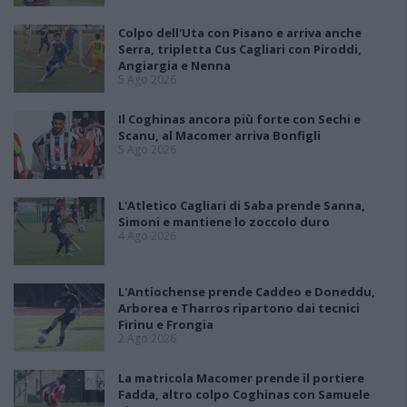
Colpo dell'Uta con Pisano e arriva anche
Serra, tripletta Cus Cagliari con Piroddi,
Angiargia e Nenna
5 Ago 2026
Il Coghinas ancora più forte con Sechi e
Scanu, al Macomer arriva Bonfigli
5 Ago 2026
L'Atletico Cagliari di Saba prende Sanna,
Simoni e mantiene lo zoccolo duro
4 Ago 2026
L'Antiochense prende Caddeo e Doneddu,
Arborea e Tharros ripartono dai tecnici
Firinu e Frongia
2 Ago 2026
La matricola Macomer prende il portiere
Fadda, altro colpo Coghinas con Samuele