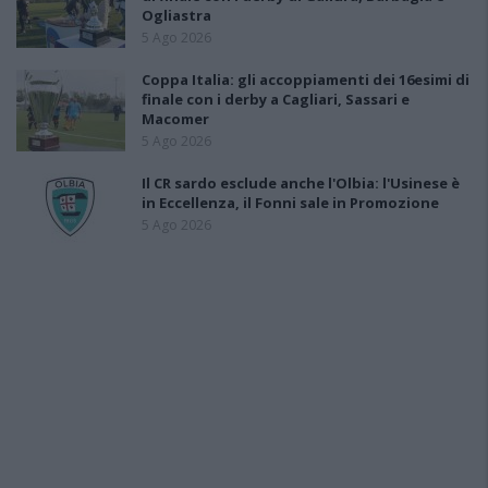
Ogliastra
5 Ago 2026
Coppa Italia: gli accoppiamenti dei 16esimi di
finale con i derby a Cagliari, Sassari e
Macomer
5 Ago 2026
Il CR sardo esclude anche l'Olbia: l'Usinese è
in Eccellenza, il Fonni sale in Promozione
5 Ago 2026