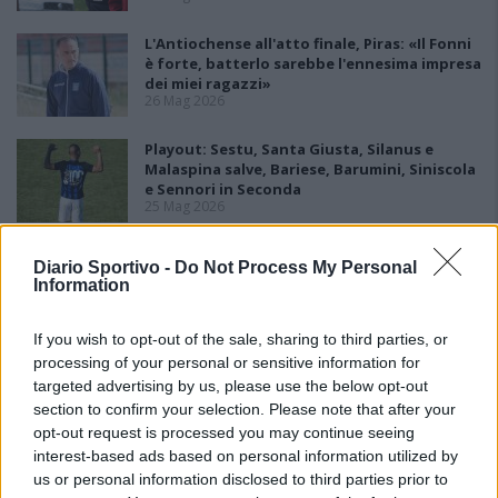
L'Antiochense all'atto finale, Piras: «Il Fonni
è forte, batterlo sarebbe l'ennesima impresa
dei miei ragazzi»
26 Mag 2026
Playout: Sestu, Santa Giusta, Silanus e
Malaspina salve, Bariese, Barumini, Siniscola
e Sennori in Seconda
25 Mag 2026
Playoff: blitz esterni per Antiochense e
Diario Sportivo -
Do Not Process My Personal
Fonni, la finalissima è loro
Information
25 Mag 2026
If you wish to opt-out of the sale, sharing to third parties, or
processing of your personal or sensitive information for
targeted advertising by us, please use the below opt-out
section to confirm your selection. Please note that after your
opt-out request is processed you may continue seeing
interest-based ads based on personal information utilized by
us or personal information disclosed to third parties prior to