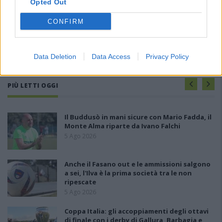
Opted Out
CONFIRM
Data Deletion
Data Access
Privacy Policy
PIÙ LETTI OGGI
Il Buddusò in mani sicure con Mario Fadda, il
Monte Alma riparte da Ivano Falchi
5 Ago 2026
Anche il Fasano out e le ammissioni salgono
a sei, l'Ilva è la prima società tra le non
ripescate
5 Ago 2026
Coppa Italia: gli accoppiamenti degli ottavi
di finale con i derby di Gallura, Barbagia e