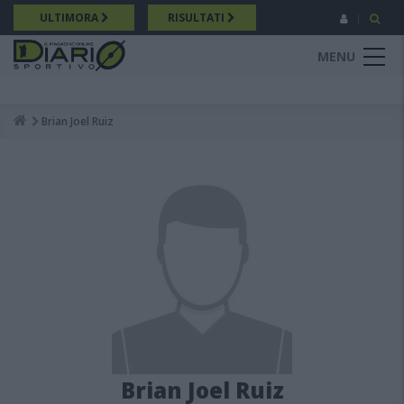
Salta
ULTIMORA
RISULTATI
al
contenuto
MENU
principale
Brian Joel Ruiz
Breadcrumb
Brian Joel Ruiz