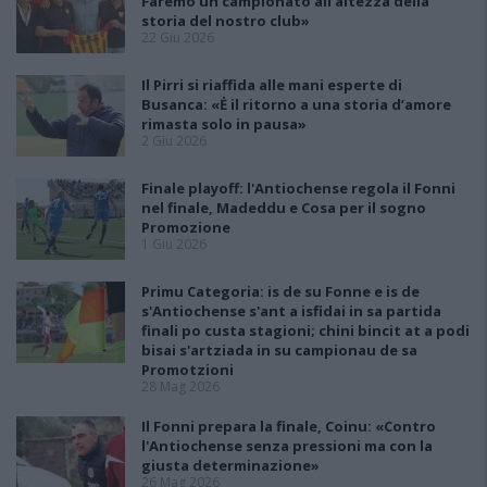
Faremo un campionato all’altezza della
storia del nostro club»
22 Giu 2026
Il Pirri si riaffida alle mani esperte di
Busanca: «Ė il ritorno a una storia d’amore
rimasta solo in pausa»
2 Giu 2026
Finale playoff: l'Antiochense regola il Fonni
nel finale, Madeddu e Cosa per il sogno
Promozione
1 Giu 2026
Primu Categoria: is de su Fonne e is de
s'Antiochense s'ant a isfidai in sa partida
finali po custa stagioni; chini bincit at a podi
bisai s'artziada in su campionau de sa
Promotzioni
28 Mag 2026
Il Fonni prepara la finale, Coinu: «Contro
l'Antiochense senza pressioni ma con la
giusta determinazione»
26 Mag 2026