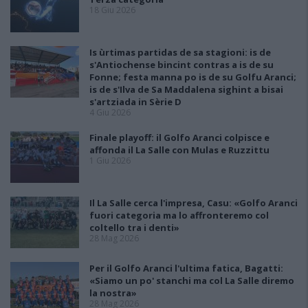
18 Giu 2026
Is ùrtimas partidas de sa stagioni: is de
s'Antiochense bincint contras a is de su
Fonne; festa manna po is de su Golfu Aranci;
is de s'Ilva de Sa Maddalena sighint a bisai
s'artziada in Sèrie D
4 Giu 2026
Finale playoff: il Golfo Aranci colpisce e
affonda il La Salle con Mulas e Ruzzittu
1 Giu 2026
Il La Salle cerca l'impresa, Casu: «Golfo Aranci
fuori categoria ma lo affronteremo col
coltello tra i denti»
28 Mag 2026
Per il Golfo Aranci l'ultima fatica, Bagatti:
«Siamo un po' stanchi ma col La Salle diremo
la nostra»
28 Mag 2026