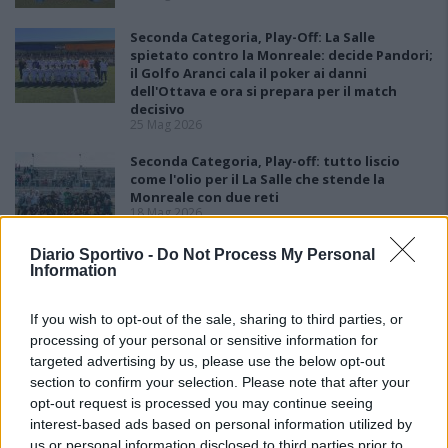
Seconda Categoria, Play-Off: La Salle
spietato contro la Monreale: decide Pandori;
il Golfo Aranci cala il poker ai danni
dell'Ottava e ora si prepara per il match
decisivo
25 Mag 2026
Seconda Categoria, Play-off: tutto liscio
come l'olio per il La Salle che stende la
Monreale con due reti
18 Mag 2026
Diario Sportivo -
Do Not Process My Personal
Seconda Categoria, Play-Out: colpo grosso
Information
del La Pineta che batte la Johannes e
conquista la salvezza
11 Mag 2026
If you wish to opt-out of the sale, sharing to third parties, or
processing of your personal or sensitive information for
targeted advertising by us, please use the below opt-out
section to confirm your selection. Please note that after your
opt-out request is processed you may continue seeing
interest-based ads based on personal information utilized by
us or personal information disclosed to third parties prior to