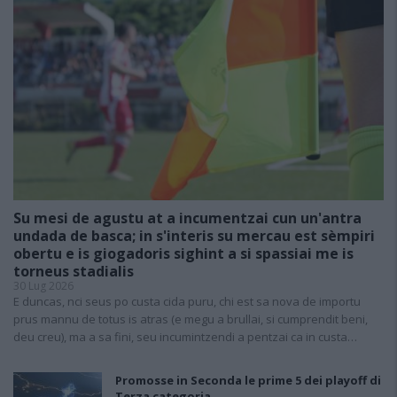
Su mesi de agustu at a incumentzai cun un'antra
undada de basca; in s'interis su mercau est sèmpiri
obertu e is giogadoris sighint a si spassiai me is
torneus stadialis
30 Lug 2026
E duncas, nci seus po custa cida puru, chi est sa nova de importu
prus mannu de totus is atras (e megu a brullai, si cumprendit beni,
deu creu), ma a sa fini, seu incumintzendi a pentzai ca in custa…
Promosse in Seconda le prime 5 dei playoff di
Terza categoria