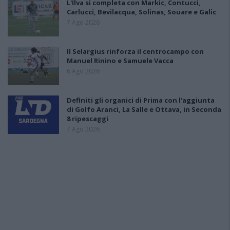
L'Ilva si completa con Markic, Contucci,
Carlucci, Bevilacqua, Solinas, Souare e Galic
7 Ago 2026
Il Selargius rinforza il centrocampo con
Manuel Rinino e Samuele Vacca
6 Ago 2026
Definiti gli organici di Prima con l'aggiunta
di Golfo Aranci, La Salle e Ottava, in Seconda
8 ripescaggi
7 Ago 2026