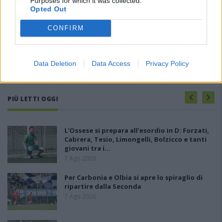
Purposes for which it was collected.
Opted Out
CONFIRM
Data Deletion
Data Access
Privacy Policy
PIÙ LETTI OGGI
L'Ossese si prepara all'esordio in D: Forzati,
Cabrera, Tesio, Limongelli, Bolzicco e tanti
giovani tra i…
7 Ago 2026
Per Carbonia e Olbia si apre lo spiraglio di
ripartire dalla Seconda
7 Ago 2026