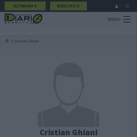
Salta
ULTIMORA
RISULTATI
al
contenuto
MENU
principale
Cristian Ghiani
Breadcrumb
Cristian Ghiani