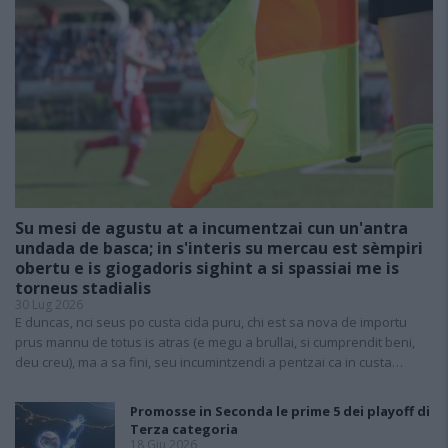
Su mesi de agustu at a incumentzai cun un'antra
undada de basca; in s'interis su mercau est sèmpiri
obertu e is giogadoris sighint a si spassiai me is
torneus stadialis
30 Lug 2026
E duncas, nci seus po custa cida puru, chi est sa nova de importu
prus mannu de totus is atras (e megu a brullai, si cumprendit beni,
deu creu), ma a sa fini, seu incumintzendi a pentzai ca in custa…
Promosse in Seconda le prime 5 dei playoff di
Terza categoria
18 Giu 2026