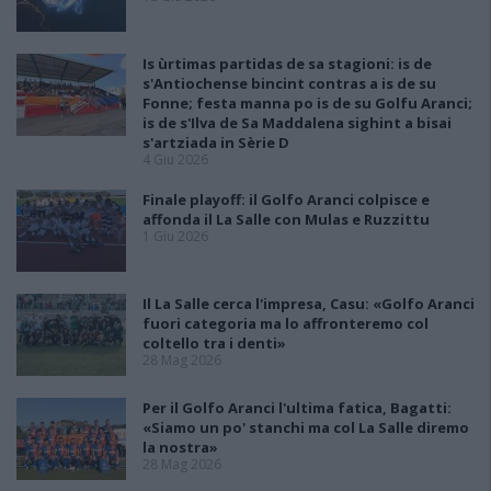
Is ùrtimas partidas de sa stagioni: is de
s'Antiochense bincint contras a is de su
Fonne; festa manna po is de su Golfu Aranci;
is de s'Ilva de Sa Maddalena sighint a bisai
s'artziada in Sèrie D
4 Giu 2026
Finale playoff: il Golfo Aranci colpisce e
affonda il La Salle con Mulas e Ruzzittu
1 Giu 2026
Il La Salle cerca l'impresa, Casu: «Golfo Aranci
fuori categoria ma lo affronteremo col
coltello tra i denti»
28 Mag 2026
Per il Golfo Aranci l'ultima fatica, Bagatti:
«Siamo un po' stanchi ma col La Salle diremo
la nostra»
28 Mag 2026