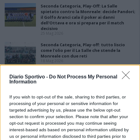
Seconda Categoria, Play-Off: La Salle
spietato contro la Monreale: decide Pandori;
il Golfo Aranci cala il poker ai danni
dell'Ottava e ora si prepara per il match
decisivo
25 Mag 2026
Seconda Categoria, Play-off: tutto liscio
come l'olio per il La Salle che stende la
Monreale con due reti
18 Mag 2026
Seconda Categoria, Play-Out: colpo grosso
Diario Sportivo -
Do Not Process My Personal
del La Pineta che batte la Johannes e
Information
conquista la salvezza
11 Mag 2026
If you wish to opt-out of the sale, sharing to third parties, or
processing of your personal or sensitive information for
targeted advertising by us, please use the below opt-out
section to confirm your selection. Please note that after your
opt-out request is processed you may continue seeing
interest-based ads based on personal information utilized by
us or personal information disclosed to third parties prior to