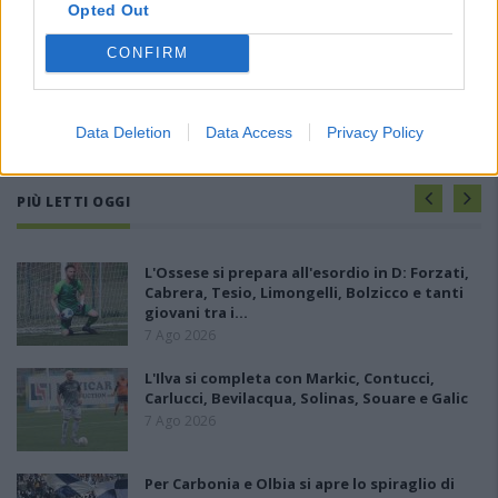
Opted Out
CONFIRM
Data Deletion
Data Access
Privacy Policy
PIÙ LETTI OGGI
L'Ossese si prepara all'esordio in D: Forzati,
Cabrera, Tesio, Limongelli, Bolzicco e tanti
giovani tra i…
7 Ago 2026
L'Ilva si completa con Markic, Contucci,
Carlucci, Bevilacqua, Solinas, Souare e Galic
7 Ago 2026
Per Carbonia e Olbia si apre lo spiraglio di