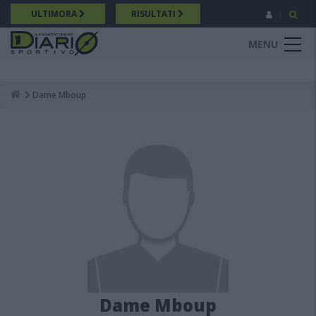
Salta
ULTIMORA
RISULTATI
al
contenuto
MENU
principale
Dame Mboup
Breadcrumb
Dame Mboup