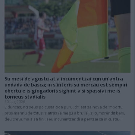
Su mesi de agustu at a incumentzai cun un'antra
undada de basca; in s'interis su mercau est sèmpiri
obertu e is giogadoris sighint a si spassiai me is
torneus stadialis
30 Lug 2026
E duncas, nci seus po custa cida puru, chi est sa nova de importu
prus mannu de totus is atras (e megu a brullai, si cumprendit beni,
deu creu), ma a sa fini, seu incumintzendi a pentzai ca in custa…