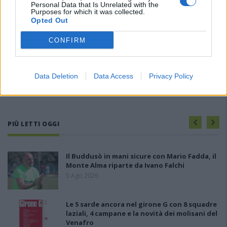
Personal Data that Is Unrelated with the
Purposes for which it was collected.
Opted Out
CONFIRM
Data Deletion
Data Access
Privacy Policy
PIÙ LETTI OGGI
Il Buddusò in mani sicure con Mario Fadda, il
Monte Alma riparte da Ivano Falchi
5 Ago 2026
Le 5 sarde ancora nel girone G con 8 squadre
laziali, 4 campane e la novità dei molisani del
Venafro