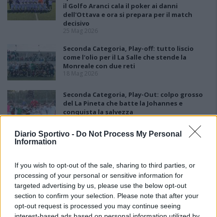
il Golfo Aranci cala il poker ai danni
dell'Ottava e ora si prepara per il match
decisivo
25 Mag 2026
Seconda Categoria, Play-off: tutto liscio
come l'olio per il La Salle che stende la
Monreale con due reti
18 Mag 2026
Seconda Categoria, Play-Out: colpo grosso
del La Pineta che batte la Johannes e
conquista la salvezza
11 Mag 2026
Diario Sportivo -
Do Not Process My Personal
Seconda Categoria, Play-Off: il La Salle batte
Information
il Domusnovas grazie alla rete di Pandori, la
Monreale vince di nuovo ed elimina la
If you wish to opt-out of the sale, sharing to third parties, or
Busachese
11 Mag 2026
processing of your personal or sensitive information for
targeted advertising by us, please use the below opt-out
section to confirm your selection. Please note that after your
opt-out request is processed you may continue seeing
interest-based ads based on personal information utilized by