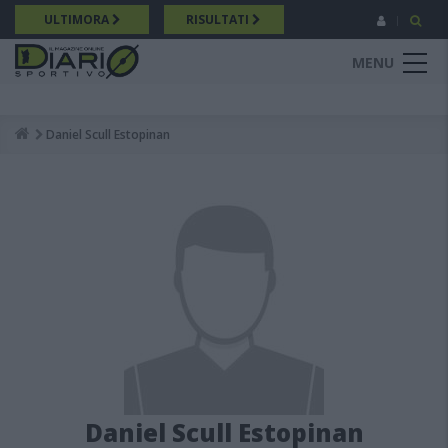
Salta
ULTIMORA
RISULTATI
al
contenuto
MENU
principale
Daniel Scull Estopinan
Breadcrumb
Daniel Scull Estopinan