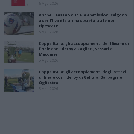
6 Ago 2026
Anche il Fasano out e le ammissioni salgono
a sei, l'Ilva è la prima società tra le non
ripescate
5 Ago 2026
Coppa Italia: gli accoppiamenti dei 16esimi di
finale con i derby a Cagliari, Sassari e
Macomer
5 Ago 2026
Coppa Italia: gli accoppiamenti degli ottavi
di finale con i derby di Gallura, Barbagia e
Ogliastra
5 Ago 2026