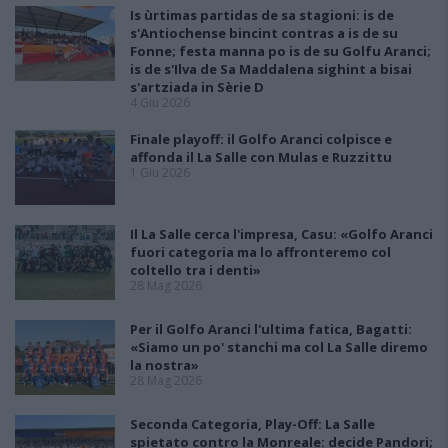
Is ùrtimas partidas de sa stagioni: is de
s'Antiochense bincint contras a is de su
Fonne; festa manna po is de su Golfu Aranci;
is de s'Ilva de Sa Maddalena sighint a bisai
s'artziada in Sèrie D
4 Giu 2026
Finale playoff: il Golfo Aranci colpisce e
affonda il La Salle con Mulas e Ruzzittu
1 Giu 2026
Il La Salle cerca l'impresa, Casu: «Golfo Aranci
fuori categoria ma lo affronteremo col
coltello tra i denti»
28 Mag 2026
Per il Golfo Aranci l'ultima fatica, Bagatti:
«Siamo un po' stanchi ma col La Salle diremo
la nostra»
28 Mag 2026
Seconda Categoria, Play-Off: La Salle
spietato contro la Monreale: decide Pandori;