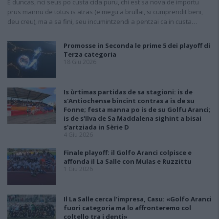
E duncas, nci seus po custa cida puru, chi est sa nova de importu
prus mannu de totus is atras (e megu a brullai, si cumprendit beni,
deu creu), ma a sa fini, seu incumintzendi a pentzai ca in custa…
Promosse in Seconda le prime 5 dei playoff di
Terza categoria
18 Giu 2026
Is ùrtimas partidas de sa stagioni: is de
s'Antiochense bincint contras a is de su
Fonne; festa manna po is de su Golfu Aranci;
is de s'Ilva de Sa Maddalena sighint a bisai
s'artziada in Sèrie D
4 Giu 2026
Finale playoff: il Golfo Aranci colpisce e
affonda il La Salle con Mulas e Ruzzittu
1 Giu 2026
Il La Salle cerca l'impresa, Casu: «Golfo Aranci
fuori categoria ma lo affronteremo col
coltello tra i denti»