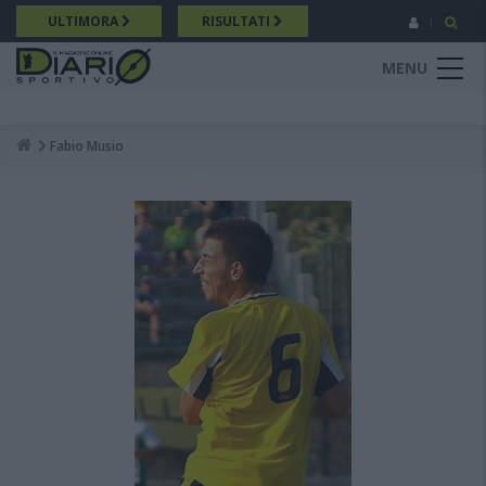
Salta
ULTIMORA
RISULTATI
al
contenuto
MENU
principale
Fabio Musio
Breadcrumb