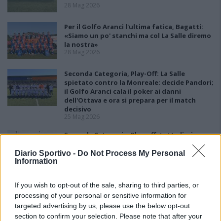
28 Mag 2026
Per il Golfo Aranci l'ultima fatica, Bagatti:
«Siamo un po' stanchi ma col La Salle diremo
la nostra»
28 Mag 2026
Seconda Categoria, Play-Off: La Salle
spietato contro la Monreale: decide Pandori;
il Golfo Aranci cala il poker ai danni
dell'Ottava e ora si prepara per il match
decisivo
25 Mag 2026
Seconda Categoria, Play-off: tutto liscio
come l'olio per il La Salle che stende la
Monreale con due reti
Diario Sportivo -
Do Not Process My Personal
18 Mag 2026
Information
Seconda Categoria, Play-Out: colpo grosso
If you wish to opt-out of the sale, sharing to third parties, or
del La Pineta che batte la Johannes e
processing of your personal or sensitive information for
conquista la salvezza
targeted advertising by us, please use the below opt-out
11 Mag 2026
section to confirm your selection. Please note that after your