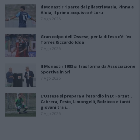
Il Monastir riparte dai pilastri Masia, Pinna e
Aloia, il primo acquisto è Loru
7 Ago 2026
Gran colpo dell'Ossese, per la difesa c'è l'ex
Torres Riccardo Idda
7 Ago 2026
Il Monastir 1983 si trasforma da Associazione
Sportiva in Srl
7 Ago 2026
L'Ossese si prepara all'esordio in D: Forzati,
Cabrera, Tesio, Limongelli, Bolzicco e tanti
giovani tra i…
7 Ago 2026