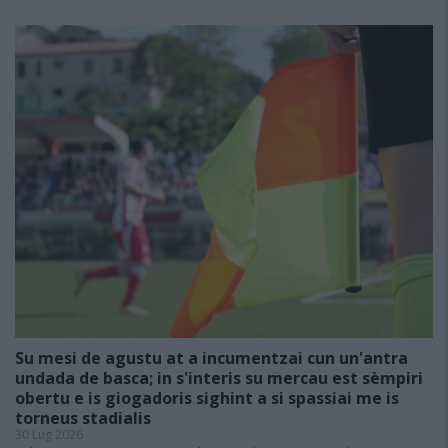
Su mesi de agustu at a incumentzai cun un'antra
undada de basca; in s'interis su mercau est sèmpiri
obertu e is giogadoris sighint a si spassiai me is
torneus stadialis
30 Lug 2026