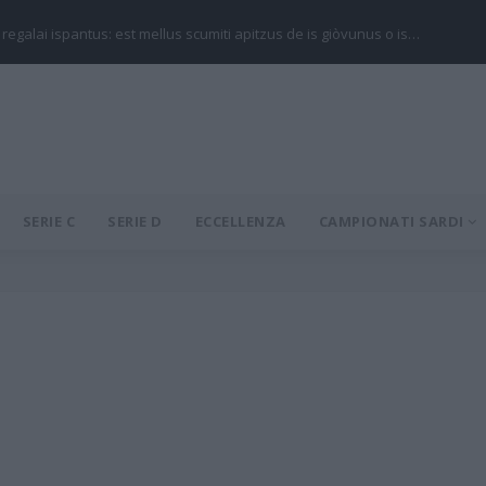
 regalai ispantus: est mellus scumiti apitzus de is giòvunus o is…
SERIE C
SERIE D
ECCELLENZA
CAMPIONATI SARDI