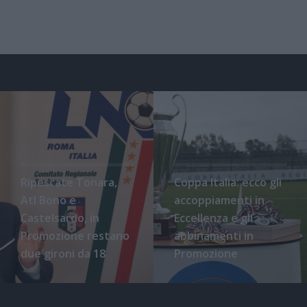
Ripescate Tonara,
Coppa Italia: ecco gli
Atl Bono e
accoppiamenti in
Castelsardo, in
Eccellenza e gli
Promozione restano
abbinamenti in
due gironi da 18
Promozione