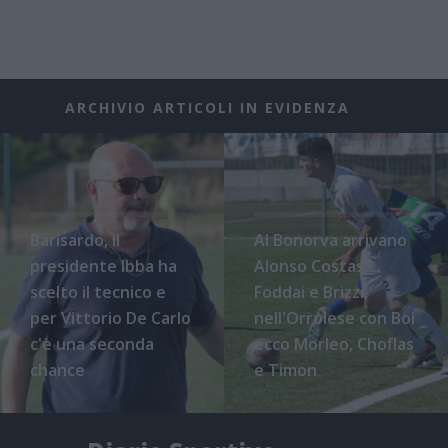
ARCHIVIO ARTICOLI IN EVIDENZA
Barisardo, il
Al Bonorva arrivano
presidente Ibba ha
Alonso Costas,
scelto il tecnico e
Foddai e Brizzi,
per Vittorio De Carlo
nell'Orrolese con Boi
c'è una seconda
ecco Morleo, Choflas
chance
e Timon