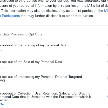
disclosed to third parties prior to your opt-out. You may separately opt-
Busanca: «Ė il ritorno a una storia
losure of your personal information by third parties on the IAB’s list of
d’amore rimasta solo in pausa»
. This information may also be disclosed by us to third parties on the
IA
2 Giu 2026
Participants
that may further disclose it to other third parties.
l
Primu Categoria: is de su Fonne e is
de s'Antiochense s'ant a isfidai in sa
l Data Processing Opt Outs
partida finali po custa stagioni; chini
bincit at a podi bisai s'artziada in su
o opt-out of the Sharing of my personal data.
campionau de sa Promotzioni
In
28 Mag 2026
o opt-out of the Sale of my Personal Data.
L'Antiochense all'atto finale, Piras: «Il
Fonni è forte, batterlo sarebbe
In
l'ennesima impresa dei miei ragazzi»
to opt-out of processing my Personal Data for Targeted
26 Mag 2026
ing.
In
s
Playoff: blitz esterni per Antiochense
o opt-out of Collection, Use, Retention, Sale, and/or Sharing
e Fonni, la finalissima è loro
ersonal Data that Is Unrelated with the Purposes for which it
lected.
25 Mag 2026
Out