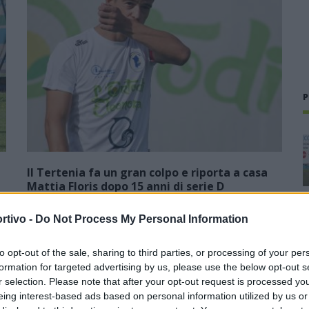
P
Il Tertenia fa un gran colpo e riporta a casa
Mattia Floris dopo 15 anni di serie D
22 Lug 2026
rtivo -
Do Not Process My Personal Information
Sarà una delle favorite per il salto in Promozione. La
campagna acquisti del Tertenia è senz'altro faraonica per la
to opt-out of the sale, sharing to third parties, or processing of your per
categoria e l'ultimo colpo degli ogliastrini fa rumore perché a
formation for targeted advertising by us, please use the below opt-out s
rinforzare la…
r selection. Please note that after your opt-out request is processed y
eing interest-based ads based on personal information utilized by us or
Il Pirri si riaffida alle mani esperte di