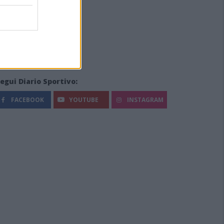
egui Diario Sportivo:
FACEBOOK
YOUTUBE
INSTAGRAM