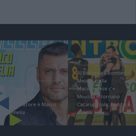
Al Bonorva il bomber
Meloni, nella
Olbia, ecco
Macomerese c'è
l'ufficialità:
Moussa e tornano
l'allenatore è Marco
Cataruozzolo, Foddai
Amelia
e Vidili