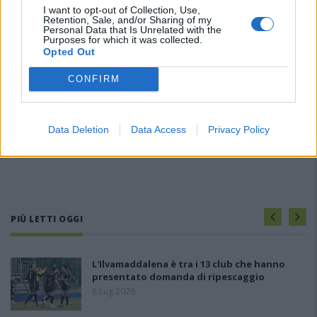
I want to opt-out of Collection, Use,
Retention, Sale, and/or Sharing of my
Personal Data that Is Unrelated with the
Purposes for which it was collected.
Opted Out
CONFIRM
Data Deletion
Data Access
Privacy Policy
PIÙ LETTI OGGI
L'Ilvamaddalena è tra i 13 club che hanno
presentato domanda di ripescaggio
8 Lug 2026