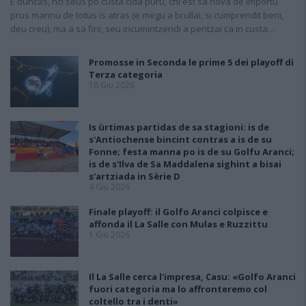
E duncas, nci seus po custa cida puru, chi est sa nova de importu
prus mannu de totus is atras (e megu a brullai, si cumprendit beni,
deu creu), ma a sa fini, seu incumintzendi a pentzai ca in custa…
Promosse in Seconda le prime 5 dei playoff di
Terza categoria
18 Giu 2026
Is ùrtimas partidas de sa stagioni: is de
s'Antiochense bincint contras a is de su
Fonne; festa manna po is de su Golfu Aranci;
is de s'Ilva de Sa Maddalena sighint a bisai
s'artziada in Sèrie D
4 Giu 2026
Finale playoff: il Golfo Aranci colpisce e
affonda il La Salle con Mulas e Ruzzittu
1 Giu 2026
Il La Salle cerca l'impresa, Casu: «Golfo Aranci
fuori categoria ma lo affronteremo col
coltello tra i denti»