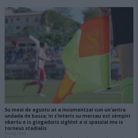
Su mesi de agustu at a incumentzai cun un'antra
undada de basca; in s'interis su mercau est sèmpiri
obertu e is giogadoris sighint a si spassiai me is
torneus stadialis
30 Lug 2026