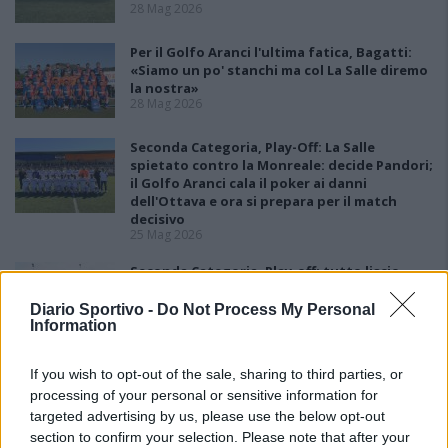
28 Mag 2026
Per il Golfo Aranci l'ultima fatica, Bagatti:
«Siamo un po' stanchi ma col La Salle diremo
la nostra»
28 Mag 2026
Seconda Categoria, Play-Off: La Salle
spietato contro la Monreale: decide Pandori;
il Golfo Aranci cala il poker ai danni
dell'Ottava e ora si prepara per il match
decisivo
25 Mag 2026
Seconda Categoria, Play-off: tutto liscio
come l'olio per il La Salle che stende la
Monreale con due reti
Diario Sportivo -
Do Not Process My Personal
18 Mag 2026
Information
Seconda Categoria, Play-Out: colpo grosso
If you wish to opt-out of the sale, sharing to third parties, or
del La Pineta che batte la Johannes e
processing of your personal or sensitive information for
conquista la salvezza
targeted advertising by us, please use the below opt-out
11 Mag 2026
section to confirm your selection. Please note that after your