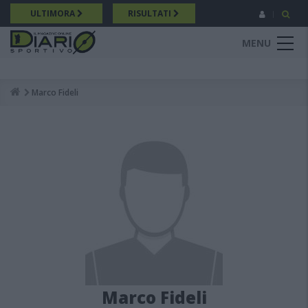
Salta
ULTIMORA
RISULTATI
al
contenuto
MENU
principale
Marco Fideli
Breadcrumb
Marco Fideli