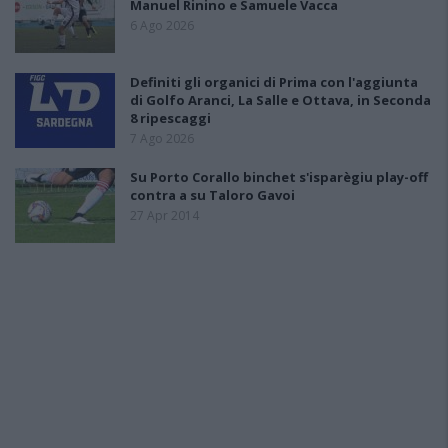
Manuel Rinino e Samuele Vacca
6 Ago 2026
Definiti gli organici di Prima con l'aggiunta
di Golfo Aranci, La Salle e Ottava, in Seconda
8 ripescaggi
7 Ago 2026
Su Porto Corallo binchet s'isparègiu play-off
contra a su Taloro Gavoi
27 Apr 2014