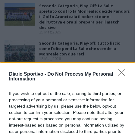
Seconda Categoria, Play-Off: La Salle
spietato contro la Monreale: decide Pandori;
il Golfo Aranci cala il poker ai danni
dell'Ottava e ora si prepara per il match
decisivo
25 Mag 2026
Seconda Categoria, Play-off: tutto liscio
come l'olio per il La Salle che stende la
Monreale con due reti
18 Mag 2026
Seconda Categoria, Play-Out: colpo grosso
Diario Sportivo -
Do Not Process My Personal
del La Pineta che batte la Johannes e
Information
conquista la salvezza
11 Mag 2026
If you wish to opt-out of the sale, sharing to third parties, or
processing of your personal or sensitive information for
targeted advertising by us, please use the below opt-out
section to confirm your selection. Please note that after your
opt-out request is processed you may continue seeing
interest-based ads based on personal information utilized by
us or personal information disclosed to third parties prior to