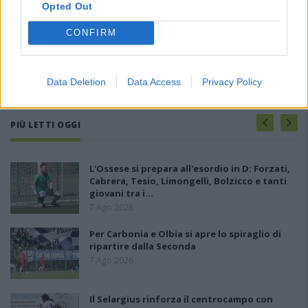
Opted Out
CONFIRM
Data Deletion
Data Access
Privacy Policy
PIÙ LETTI OGGI
L'Ossese si prepara all'esordio in D: Forzati,
Cabrera, Tesio, Limongelli, Bolzicco e tanti
giovani tra i…
7 Ago 2026
Per Carbonia e Olbia si apre lo spiraglio di
ripartire dalla Seconda
7 Ago 2026
Il Selargius rinforza il centrocampo con