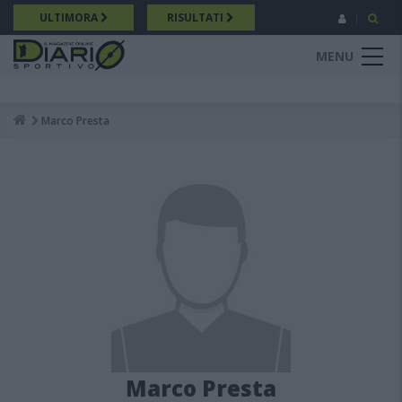
Salta
ULTIMORA
RISULTATI
al
contenuto
MENU
principale
Marco Presta
Breadcrumb
Marco Presta