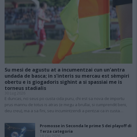
Su mesi de agustu at a incumentzai cun un'antra
undada de basca; in s'interis su mercau est sèmpiri
obertu e is giogadoris sighint a si spassiai me is
torneus stadialis
30 Lug 2026
E duncas, nci seus po custa cida puru, chi est sa nova de importu
prus mannu de totus is atras (e megu a brullai, si cumprendit beni,
deu creu), ma a sa fini, seu incumintzendi a pentzai ca in custa…
Promosse in Seconda le prime 5 dei playoff di
Terza categoria
18 Giu 2026