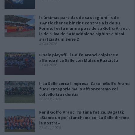
Is ùrtimas partidas de sa stagioni: is de
s'Antiochense bincint contras a is de su
Fonne; festa manna po is de su Golfu Aranci;
is de s'Ilva de Sa Maddalena sighint a bisai
s'artziada in Sèrie D
4 Giu 2026
Finale playoff: il Golfo Aranci colpisce e
affonda il La Salle con Mulas e Ruzzittu
1 Giu 2026
Il La Salle cerca l'impresa, Casu: «Golfo Aranci
fuori categoria ma lo affronteremo col
coltello tra i denti»
28 Mag 2026
Per il Golfo Aranci l'ultima fatica, Bagatti:
«Siamo un po' stanchi ma col La Salle diremo
la nostra»
28 Mag 2026