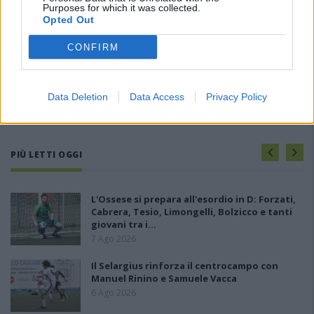
Purposes for which it was collected.
Opted Out
CONFIRM
Data Deletion
Data Access
Privacy Policy
PIÙ LETTI OGGI
L'Ossese si prepara all'esordio in D: Forzati,
Cabrera, Tesio, Limongelli, Bolzicco e tanti
giovani tra i…
7 Ago 2026
Il Selargius rinforza il centrocampo con
Manuel Rinino e Samuele Vacca
6 Ago 2026