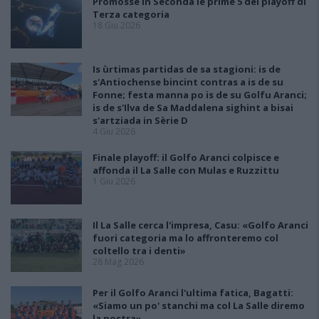
Promosse in Seconda le prime 5 dei playoff di
Terza categoria
18 Giu 2026
Is ùrtimas partidas de sa stagioni: is de
s'Antiochense bincint contras a is de su
Fonne; festa manna po is de su Golfu Aranci;
is de s'Ilva de Sa Maddalena sighint a bisai
s'artziada in Sèrie D
4 Giu 2026
Finale playoff: il Golfo Aranci colpisce e
affonda il La Salle con Mulas e Ruzzittu
1 Giu 2026
Il La Salle cerca l'impresa, Casu: «Golfo Aranci
fuori categoria ma lo affronteremo col
coltello tra i denti»
28 Mag 2026
Per il Golfo Aranci l'ultima fatica, Bagatti:
«Siamo un po' stanchi ma col La Salle diremo
la nostra»