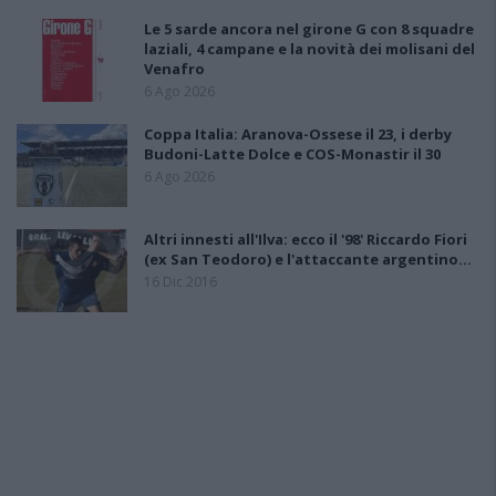
Le 5 sarde ancora nel girone G con 8 squadre
laziali, 4 campane e la novità dei molisani del
Venafro
6 Ago 2026
Coppa Italia: Aranova-Ossese il 23, i derby
Budoni-Latte Dolce e COS-Monastir il 30
6 Ago 2026
Altri innesti all'Ilva: ecco il '98' Riccardo Fiori
(ex San Teodoro) e l'attaccante argentino…
16 Dic 2016