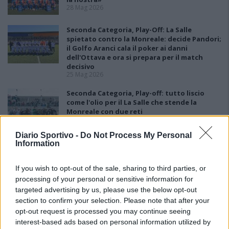
28 Mag 2026
Seconda Categoria, Play-Off: La Salle
spietato contro la Monreale: decide Pandori;
il Golfo Aranci cala il poker ai danni
dell'Ottava e ora si prepara per il match
decisivo
25 Mag 2026
Seconda Categoria, Play-off: tutto liscio
come l'olio per il La Salle che stende la
Monreale con due reti
18 Mag 2026
Diario Sportivo -
Do Not Process My Personal
Seconda Categoria, Play-Out: colpo grosso
Information
del La Pineta che batte la Johannes e
conquista la salvezza
11 Mag 2026
If you wish to opt-out of the sale, sharing to third parties, or
processing of your personal or sensitive information for
targeted advertising by us, please use the below opt-out
section to confirm your selection. Please note that after your
opt-out request is processed you may continue seeing
interest-based ads based on personal information utilized by