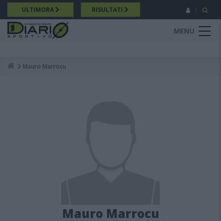
Salta
ULTIMORA
RISULTATI
al
contenuto
MENU
principale
Mauro Marrocu
Breadcrumb
Mauro Marrocu