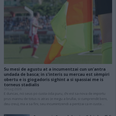
Su mesi de agustu at a incumentzai cun un'antra
undada de basca; in s'interis su mercau est sèmpiri
obertu e is giogadoris sighint a si spassiai me is
torneus stadialis
30 Lug 2026
E duncas, nci seus po custa cida puru, chi est sa nova de importu
prus mannu de totus is atras (e megu a brullai, si cumprendit beni,
deu creu), ma a sa fini, seu incumintzendi a pentzai ca in custa…