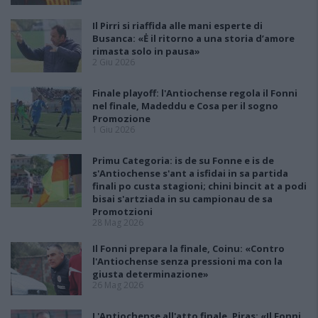
Il Pirri si riaffida alle mani esperte di
Busanca: «Ė il ritorno a una storia d’amore
rimasta solo in pausa»
2 Giu 2026
Finale playoff: l'Antiochense regola il Fonni
nel finale, Madeddu e Cosa per il sogno
Promozione
1 Giu 2026
Primu Categoria: is de su Fonne e is de
s'Antiochense s'ant a isfidai in sa partida
finali po custa stagioni; chini bincit at a podi
bisai s'artziada in su campionau de sa
Promotzioni
28 Mag 2026
Il Fonni prepara la finale, Coinu: «Contro
l'Antiochense senza pressioni ma con la
giusta determinazione»
26 Mag 2026
L'Antiochense all'atto finale, Piras: «Il Fonni