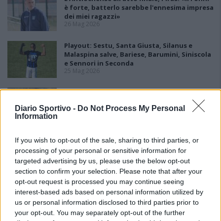
è forte, batterlo sarebbe l'ennesima impresa
dei miei ragazzi»
26 Mag 2026
Playout: Sestu, Santa Giusta, Silanus e
Malaspina salve, Bariese, Barumini, Siniscola
e Sennori in Seconda
25 Mag 2026
Playoff: blitz esterni per Antiochense e
Fonni, la finalissima è loro
Diario Sportivo -
Do Not Process My Personal
25 Mag 2026
Information
If you wish to opt-out of the sale, sharing to third parties, or
processing of your personal or sensitive information for
targeted advertising by us, please use the below opt-out
section to confirm your selection. Please note that after your
opt-out request is processed you may continue seeing
interest-based ads based on personal information utilized by
us or personal information disclosed to third parties prior to
your opt-out. You may separately opt-out of the further