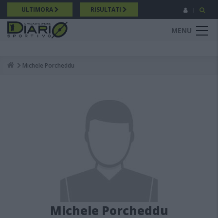
Salta
ULTIMORA
RISULTATI
al
contenuto
MENU
principale
Michele Porcheddu
Breadcrumb
Michele Porcheddu