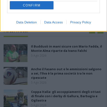
CONFIRM
Data Deletion
Data Access
Privacy Policy
PIÙ LETTI OGGI
Il Buddusò in mani sicure con Mario Fadda, il
Monte Alma riparte da Ivano Falchi
5 Ago 2026
Anche il Fasano out e le ammissioni salgono
a sei, l'Ilva è la prima società tra le non
ripescate
5 Ago 2026
Coppa Italia: gli accoppiamenti degli ottavi
di finale con i derby di Gallura, Barbagia e
Ogliastra
5 Ago 2026