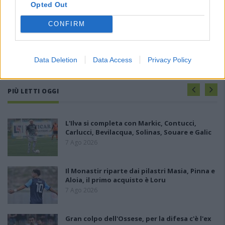
Opted Out
CONFIRM
Data Deletion
Data Access
Privacy Policy
PIÙ LETTI OGGI
L'Ilva si completa con Markic, Contucci,
Carlucci, Bevilacqua, Solinas, Souare e Galic
7 Ago 2026
Il Monastir riparte dai pilastri Masia, Pinna e
Aloia, il primo acquisto è Loru
7 Ago 2026
Gran colpo dell'Ossese, per la difesa c'è l'ex