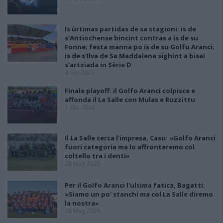
Is ùrtimas partidas de sa stagioni: is de
s'Antiochense bincint contras a is de su
Fonne; festa manna po is de su Golfu Aranci;
is de s'Ilva de Sa Maddalena sighint a bisai
s'artziada in Sèrie D
4 Giu 2026
Finale playoff: il Golfo Aranci colpisce e
affonda il La Salle con Mulas e Ruzzittu
1 Giu 2026
Il La Salle cerca l'impresa, Casu: «Golfo Aranci
fuori categoria ma lo affronteremo col
coltello tra i denti»
28 Mag 2026
Per il Golfo Aranci l'ultima fatica, Bagatti:
«Siamo un po' stanchi ma col La Salle diremo
la nostra»
28 Mag 2026