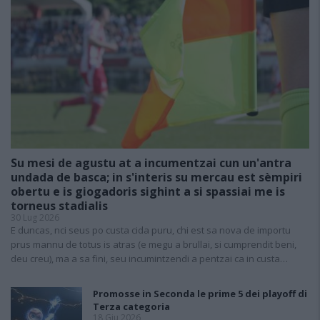
Su mesi de agustu at a incumentzai cun un'antra
undada de basca; in s'interis su mercau est sèmpiri
obertu e is giogadoris sighint a si spassiai me is
torneus stadialis
30 Lug 2026
E duncas, nci seus po custa cida puru, chi est sa nova de importu
prus mannu de totus is atras (e megu a brullai, si cumprendit beni,
deu creu), ma a sa fini, seu incumintzendi a pentzai ca in custa…
Promosse in Seconda le prime 5 dei playoff di
Terza categoria
18 Giu 2026