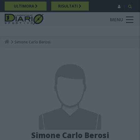
Salta
ULTIMORA
RISULTATI
al
contenuto
MENU
principale
Simone Carlo Berosi
Breadcrumb
Simone Carlo Berosi