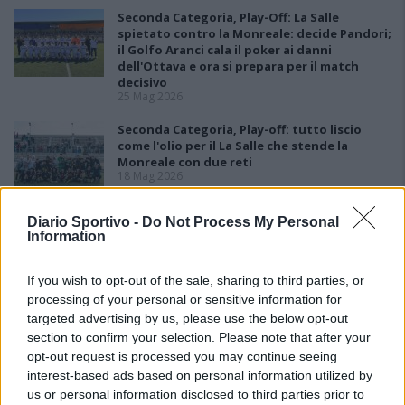
Seconda Categoria, Play-Off: La Salle
spietato contro la Monreale: decide Pandori;
il Golfo Aranci cala il poker ai danni
dell'Ottava e ora si prepara per il match
decisivo
25 Mag 2026
Seconda Categoria, Play-off: tutto liscio
come l'olio per il La Salle che stende la
Monreale con due reti
18 Mag 2026
Seconda Categoria, Play-Out: colpo grosso
Diario Sportivo -
Do Not Process My Personal
del La Pineta che batte la Johannes e
Information
conquista la salvezza
11 Mag 2026
If you wish to opt-out of the sale, sharing to third parties, or
processing of your personal or sensitive information for
targeted advertising by us, please use the below opt-out
section to confirm your selection. Please note that after your
opt-out request is processed you may continue seeing
interest-based ads based on personal information utilized by
us or personal information disclosed to third parties prior to