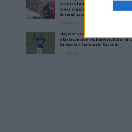
«Contro l'Antiochense senza
pressioni ma con la giusta
determinazione»
26 Mag 2026
Playout: Sestu, Santa Giusta, Silanu
e Malaspina salve, Bariese, Barumini,
Siniscola e Sennori in Seconda
25 Mag 2026