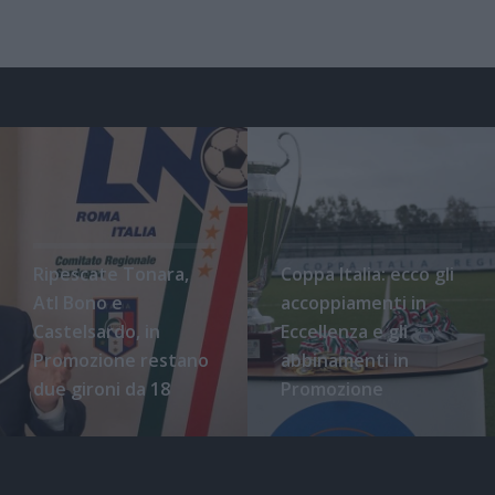
Ripescate Tonara,
Coppa Italia: ecco gli
Atl Bono e
accoppiamenti in
Castelsardo, in
Eccellenza e gli
Promozione restano
abbinamenti in
due gironi da 18
Promozione