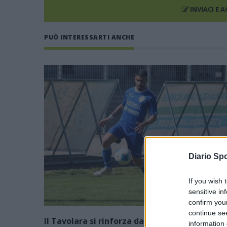
INVIACI E 
PUÒ INTERESSARTI ANCHE
Diario Spo
If you wish 
sensitive in
confirm you
continue se
Il Tavolara si rinforza dall'Eccellenza: preso
information 