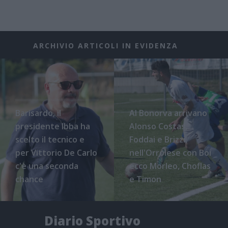
ARCHIVIO ARTICOLI IN EVIDENZA
Barisardo, il
Al Bonorva arrivano
presidente Ibba ha
Alonso Costas,
scelto il tecnico e
Foddai e Brizzi,
per Vittorio De Carlo
nell'Orrolese con Boi
c'è una seconda
ecco Morleo, Choflas
chance
e Timon
Diario Sportivo