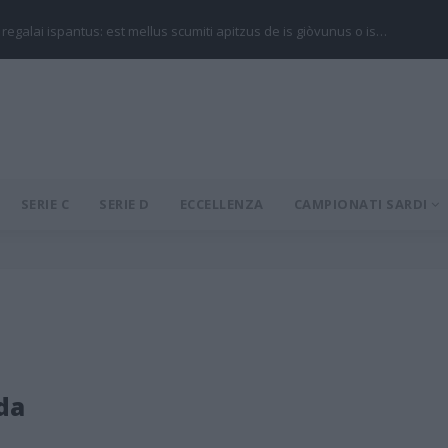
 regalai ispantus: est mellus scumiti apitzus de is giòvunus o is…
SERIE C
SERIE D
ECCELLENZA
CAMPIONATI SARDI
da