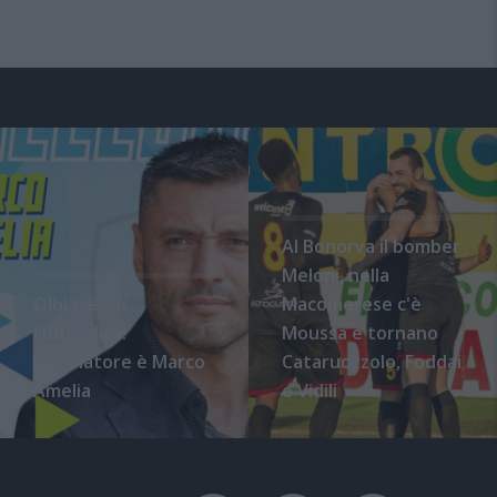
Al Bonorva il bomber
Meloni, nella
Olbia, ecco
Macomerese c'è
l'ufficialità:
Moussa e tornano
l'allenatore è Marco
Cataruozzolo, Foddai
Amelia
e Vidili