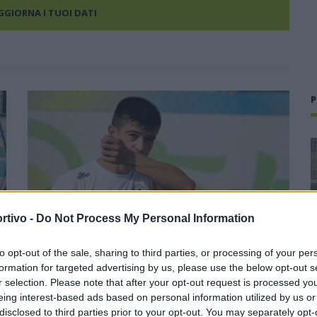
AGGIORNA I TUOI DATI
P
rtivo -
Do Not Process My Personal Information
to opt-out of the sale, sharing to third parties, or processing of your per
formation for targeted advertising by us, please use the below opt-out s
r selection. Please note that after your opt-out request is processed y
eing interest-based ads based on personal information utilized by us or
Il Tertenia fa un gran colpo e riporta a casa
disclosed to third parties prior to your opt-out. You may separately opt-