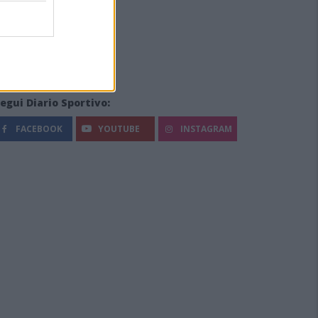
egui Diario Sportivo:
FACEBOOK
YOUTUBE
INSTAGRAM