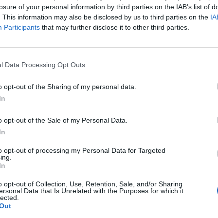
Mattia Floris dopo 15 anni di serie D
losure of your personal information by third parties on the IAB’s list of
. This information may also be disclosed by us to third parties on the
IA
22 Lug 2026
Participants
that may further disclose it to other third parties.
Sarà una delle favorite per il salto in Promozione. La
campagna acquisti del Tertenia è senz'altro faraonica per la
categoria e l'ultimo colpo degli ogliastrini fa rumore perché a
l Data Processing Opt Outs
rinforzare la…
o opt-out of the Sharing of my personal data.
Il Pirri si riaffida alle mani esperte di
In
Busanca: «Ė il ritorno a una storia
d’amore rimasta solo in pausa»
o opt-out of the Sale of my Personal Data.
2 Giu 2026
In
l
Primu Categoria: is de su Fonne e is
to opt-out of processing my Personal Data for Targeted
de s'Antiochense s'ant a isfidai in sa
ing.
In
partida finali po custa stagioni; chini
bincit at a podi bisai s'artziada in su
campionau de sa Promotzioni
o opt-out of Collection, Use, Retention, Sale, and/or Sharing
ersonal Data that Is Unrelated with the Purposes for which it
28 Mag 2026
lected.
Out
L'Antiochense all'atto finale, Piras: «Il