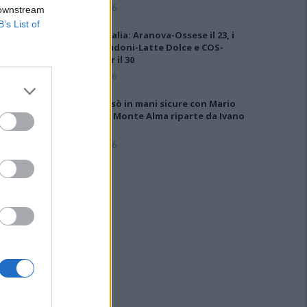
6 Ago 2026
 downstream
B’s List of
Coppa Italia: Aranova-Ossese il 23, i
derby Budoni-Latte Dolce e COS-
Monastir il 30
6 Ago 2026
Il Buddusò in mani sicure con Mario
Fadda, il Monte Alma riparte da Ivano
Falchi
5 Ago 2026