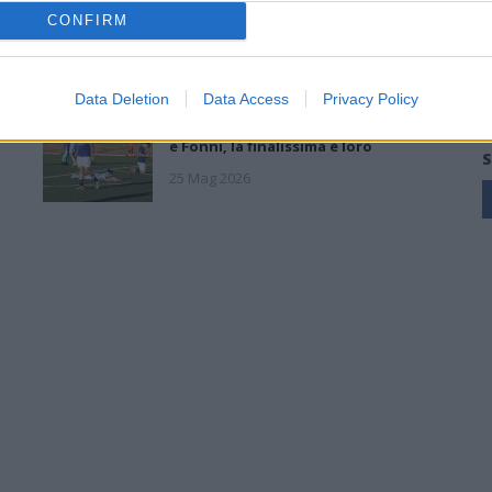
Fonni è forte, batterlo sarebbe
CONFIRM
l'ennesima impresa dei miei ragazzi»
26 Mag 2026
Data Deletion
Data Access
Privacy Policy
s
Playoff: blitz esterni per Antiochense
e Fonni, la finalissima è loro
S
25 Mag 2026