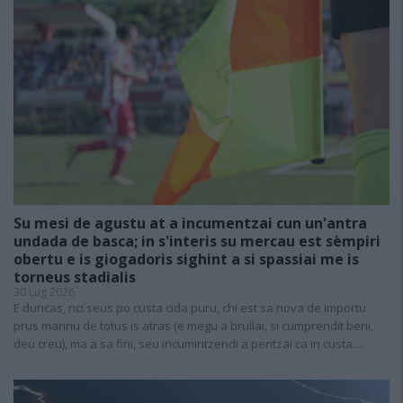
Su mesi de agustu at a incumentzai cun un'antra
undada de basca; in s'interis su mercau est sèmpiri
obertu e is giogadoris sighint a si spassiai me is
torneus stadialis
30 Lug 2026
E duncas, nci seus po custa cida puru, chi est sa nova de importu
prus mannu de totus is atras (e megu a brullai, si cumprendit beni,
deu creu), ma a sa fini, seu incumintzendi a pentzai ca in custa…