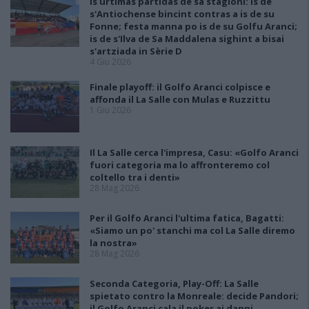
Is ùrtimas partidas de sa stagioni: is de
s'Antiochense bincint contras a is de su
Fonne; festa manna po is de su Golfu Aranci;
is de s'Ilva de Sa Maddalena sighint a bisai
s'artziada in Sèrie D
4 Giu 2026
Finale playoff: il Golfo Aranci colpisce e
affonda il La Salle con Mulas e Ruzzittu
1 Giu 2026
Il La Salle cerca l'impresa, Casu: «Golfo Aranci
fuori categoria ma lo affronteremo col
coltello tra i denti»
28 Mag 2026
Per il Golfo Aranci l'ultima fatica, Bagatti:
«Siamo un po' stanchi ma col La Salle diremo
la nostra»
28 Mag 2026
Seconda Categoria, Play-Off: La Salle
spietato contro la Monreale: decide Pandori;
il Golfo Aranci cala il poker ai danni