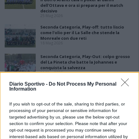
dell'Ottava e ora si prepara per il match
decisivo
25 Mag 2026
Seconda Categoria, Play-off: tutto liscio
come l'olio per il La Salle che stende la
Monreale con due reti
18 Mag 2026
Seconda Categoria, Play-Out: colpo grosso
del La Pineta che batte la Johannes e
conquista la salvezza
11 Mag 2026
Diario Sportivo -
Do Not Process My Personal
Seconda Categoria, Play-Off: il La Salle batte
Information
il Domusnovas grazie alla rete di Pandori, la
Monreale vince di nuovo ed elimina la
Busachese
If you wish to opt-out of the sale, sharing to third parties, or
11 Mag 2026
processing of your personal or sensitive information for
targeted advertising by us, please use the below opt-out
section to confirm your selection. Please note that after your
opt-out request is processed you may continue seeing
interest-based ads based on personal information utilized by