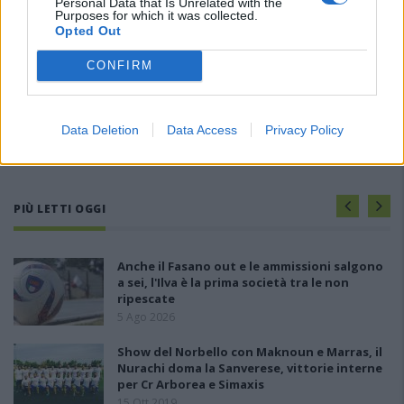
Personal Data that Is Unrelated with the
Purposes for which it was collected.
Opted Out
CONFIRM
Data Deletion
Data Access
Privacy Policy
PIÙ LETTI OGGI
Anche il Fasano out e le ammissioni salgono
a sei, l'Ilva è la prima società tra le non
ripescate
5 Ago 2026
Show del Norbello con Maknoun e Marras, il
Nurachi doma la Sanverese, vittorie interne
per Cr Arborea e Simaxis
15 Ott 2019