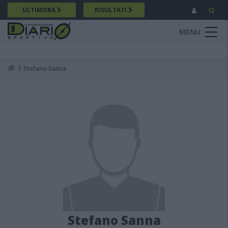
Salta
ULTIMORA
RISULTATI
al
contenuto
MENU
principale
Stefano Sanna
Breadcrumb
Stefano Sanna