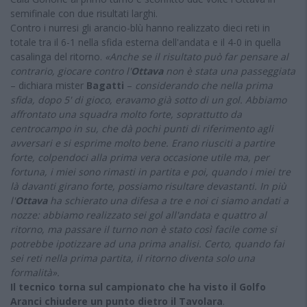
semifinale con due risultati larghi.
Contro i nurresi gli arancio-blù hanno realizzato dieci reti in
totale tra il 6-1 nella sfida esterna dell'andata e il 4-0 in quella
casalinga del ritorno.
«Anche se il risultato può far pensare al
contrario, giocare contro l'
Ottava
non è stata una passeggiata
– dichiara mister
Bagatti
–
considerando che nella prima
sfida, dopo 5' di gioco, eravamo già sotto di un gol. Abbiamo
affrontato una squadra molto forte, soprattutto da
centrocampo in su, che dà pochi punti di riferimento agli
avversari e si esprime molto bene. Erano riusciti a partire
forte, colpendoci alla prima vera occasione utile ma, per
fortuna, i miei sono rimasti in partita e poi, quando i miei tre
là davanti girano forte, possiamo risultare devastanti. In più
l'
Ottava
ha schierato una difesa a tre e noi ci siamo andati a
nozze: abbiamo realizzato sei gol all'andata e quattro al
ritorno, ma passare il turno non è stato così facile come si
potrebbe ipotizzare ad una prima analisi. Certo, quando fai
sei reti nella prima partita, il ritorno diventa solo una
formalità».
Il tecnico torna sul campionato che ha visto il Golfo
Aranci chiudere un punto dietro il Tavolara
.