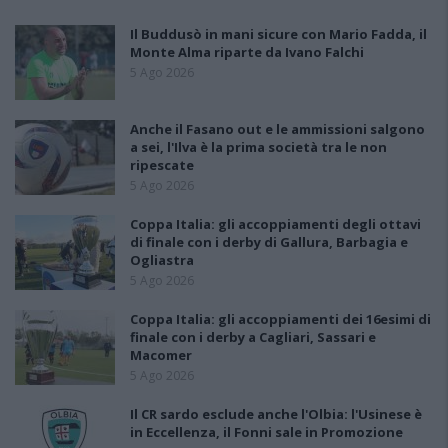
Il Buddusò in mani sicure con Mario Fadda, il
Monte Alma riparte da Ivano Falchi
5 Ago 2026
Anche il Fasano out e le ammissioni salgono
a sei, l'Ilva è la prima società tra le non
ripescate
5 Ago 2026
Coppa Italia: gli accoppiamenti degli ottavi
di finale con i derby di Gallura, Barbagia e
Ogliastra
5 Ago 2026
Coppa Italia: gli accoppiamenti dei 16esimi di
finale con i derby a Cagliari, Sassari e
Macomer
5 Ago 2026
Il CR sardo esclude anche l'Olbia: l'Usinese è
in Eccellenza, il Fonni sale in Promozione