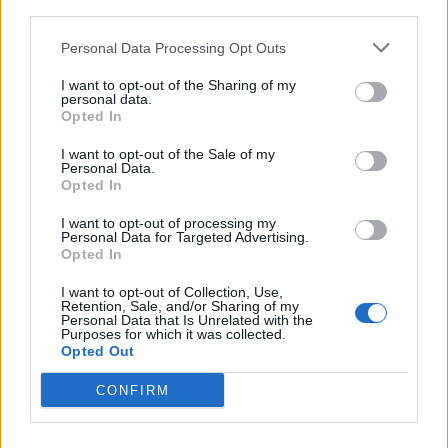
28 Mag 2026
third parties.
Seconda Categoria, Play-Off: La Salle
Personal Data Processing Opt Outs
spietato contro la Monreale: decide Pandori;
il Golfo Aranci cala il poker ai danni
I want to opt-out of the Sharing of my
dell'Ottava e ora si prepara per il match
personal data.
decisivo
Opted In
25 Mag 2026
I want to opt-out of the Sale of my
Seconda Categoria, Play-off: tutto liscio
Personal Data.
Opted In
come l'olio per il La Salle che stende la
Monreale con due reti
18 Mag 2026
I want to opt-out of processing my
Personal Data for Targeted Advertising.
Opted In
Seconda Categoria, Play-Out: colpo grosso
del La Pineta che batte la Johannes e
I want to opt-out of Collection, Use,
conquista la salvezza
Retention, Sale, and/or Sharing of my
11 Mag 2026
Personal Data that Is Unrelated with the
Purposes for which it was collected.
Opted Out
Seconda Categoria, Play-Off: il La Salle batte
il Domusnovas grazie alla rete di Pandori, la
CONFIRM
Monreale vince di nuovo ed elimina la
Busachese
11 Mag 2026