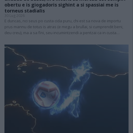
obertu e is giogadoris sighint a si spassiai me is
torneus stadialis
30 Lug 2026
E duncas, nci seus po custa cida puru, chi est sa nova de importu
prus mannu de totus is atras (e megu a brullai, si cumprendit beni,
deu creu), ma a sa fini, seu incumintzendi a pentzai ca in custa…