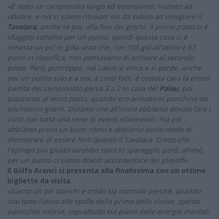
«Ė stato un campionato lungo ed estenuante, iniziato ad
ottobre, e noi ci siamo ritrovati sin da subito ad inseguire il
Tavolara
, anche se poi, alla fine dei giochi, il primo posto ci è
sfuggito soltanto per un punto; quindi questa cosa ci è
rimasta un po' in gola visto che, con 105 gol all'attivo e 67
punti in classifica, non pensavamo di arrivare al secondo
posto. Però, purtroppo, nel calcio si vince e si perde, anche
per un punto solo e a noi, a conti fatti, è costata cara la prima
partita del campionato persa 3 a 2 in casa del
Palau
, poi
piazzatosi al terzo posto, quando ero arrivato in panchina da
pochissimi giorni. Diciamo che all'inizio abbiamo dovuto fare i
conti con tutta una serie di eventi sfavorevoli, ma poi
abbiamo preso un buon ritmo e abbiamo avuto modo di
dimostrare di essere forti quanto il Tavolara. Credo che
l'epilogo più giusto sarebbe stato lo spareggio, però, ahimè,
per un punto ci siamo dovuti accontentare dei playoff».
Il Golfo Aranci si presenta alla finalissima con un ottimo
biglietto da visita
.
«Siamo un po' stanchi e credo sia normale perché, quando
stai tutto l'anno alle spalle della prima della classe, spendi
parecchie risorse, soprattutto sul piano delle energie mentali.