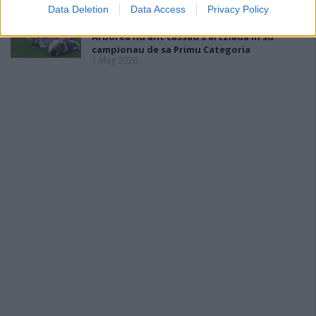
Data Deletion
Data Access
Privacy Policy
Sa stagioni est giai giai po acabbai: si
giogant is partidas finalis e is de su Cr
Arborea nd'ant cassau s'artziada in su
campionau de sa Primu Categoria
7 Mag 2026