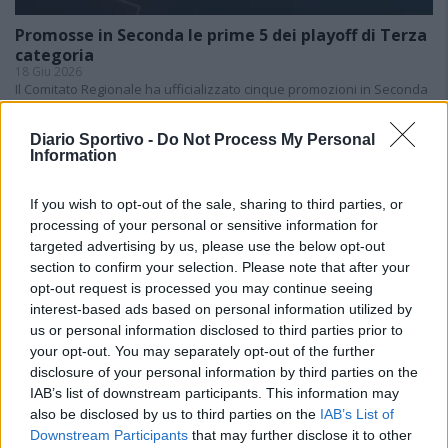
Promosse in Seconda le prime 5 dei playoff di Terza
categoria
18 Giu 2026
Il Comitato Regionale ha ufficializzato cinque promozioni in Seconda
categoria. In base ai risultati delle gare di “playoff” di Terza, le prime
cinque in graduatoria - Atletico Maddalena, Barbagia…
Diario Sportivo -
Do Not Process My Personal
Information
Is ùrtimas partidas de sa stagioni: is de
s'Antiochense bincint contras a is de su
If you wish to opt-out of the sale, sharing to third parties, or
Fonne; festa manna po is de su Golfu Aranci;
processing of your personal or sensitive information for
is de s'Ilva de Sa Maddalena sighint a bisai
targeted advertising by us, please use the below opt-out
s'artziada in Sèrie D
4 Giu 2026
section to confirm your selection. Please note that after your
opt-out request is processed you may continue seeing
Finale playoff: il Golfo Aranci colpisce e
interest-based ads based on personal information utilized by
affonda il La Salle con Mulas e Ruzzittu
us or personal information disclosed to third parties prior to
1 Giu 2026
your opt-out. You may separately opt-out of the further
disclosure of your personal information by third parties on the
IAB’s list of downstream participants. This information may
Il La Salle cerca l'impresa, Casu: «Golfo Aranci
also be disclosed by us to third parties on the
fuori categoria ma lo affronteremo col
IAB’s List of
coltello tra i denti»
Downstream Participants
that may further disclose it to other