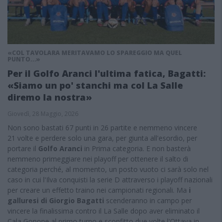
«COL TAVOLARA MERITAVAMO LO SPAREGGIO MA QUEL
PUNTO...»
Per il Golfo Aranci l'ultima fatica, Bagatti:
«Siamo un po' stanchi ma col La Salle
diremo la nostra»
Giovedì, 28 Maggio, 2026
Non sono bastati 67 punti in 26 partite e nemmeno vincere
21 volte e perdere solo una gara, per giunta all'esordio, per
portare il
Golfo Aranci
in Prima categoria. E non basterà
nemmeno primeggiare nei playoff per ottenere il salto di
categoria perché, al momento, un posto vuoto ci sarà solo nel
caso in cui l'Ilva conquisti la serie D attraverso i playoff nazionali
per creare un effetto traino nei campionati regionali. Ma
i
galluresi di Giorgio Bagatti
scenderanno in campo per
vincere la finalissima contro il La Salle dopo aver eliminato il
Cala Gonone al primo turno e sconfitto due volte l'Ottava in