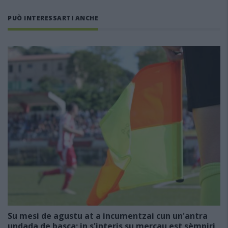
PUÒ INTERESSARTI ANCHE
Su mesi de agustu at a incumentzai cun un'antra
undada de basca; in s'interis su mercau est sèmpiri