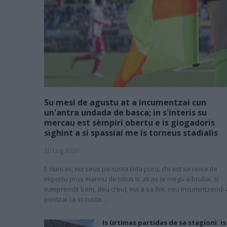
Su mesi de agustu at a incumentzai cun
un'antra undada de basca; in s'interis su
mercau est sèmpiri obertu e is giogadoris
sighint a si spassiai me is torneus stadialis
30 Lug 2026
E duncas, nci seus po custa cida puru, chi est sa nova de
importu prus mannu de totus is atras (e megu a brullai, si
cumprendit beni, deu creu), ma a sa fini, seu incumintzendi 
pentzai ca in custa…
Is ùrtimas partidas de sa stagioni: is