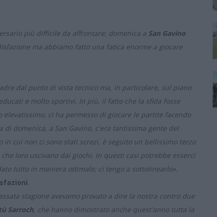
ersario più difficile da affrontare; domenica a
San Gavino
disfazione ma abbiamo fatto una fatica enorme a giocare
adre dal punto di vista tecnico ma, in particolare, sul piano
ati e molto sportivi. In più, il fatto che la sfida fosse
lo elevatissimo, ci ha permesso di giocare le partite facendo
ara di domenica, a San Gavino, c'era tantissima gente del
o in cui non ci sono stati screzi, è seguito un bellissimo terzo
che loro uscivano dai giochi. In questi casi potrebbe esserci
to tutto in maniera ottimale; ci tengo a sottolinearlo».
isfazioni
.
passata stagione avevamo provato a dire la nostra contro due
tù Sarroch
, che hanno dimostrato anche quest'anno tutta la