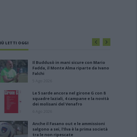
IÙ LETTI OGGI
Il Buddusò in mani sicure con Mario
Fadda, il Monte Alma riparte da Ivano
Falchi
5 Ago 2026
Le 5 sarde ancora nel girone G con 8
squadre laziali, 4 campane e la novità
dei molisani del Venafro
6 Ago 2026
Anche il Fasano out e le ammissioni
salgono a sei, l'Ilva è la prima società
tra le non ripescate