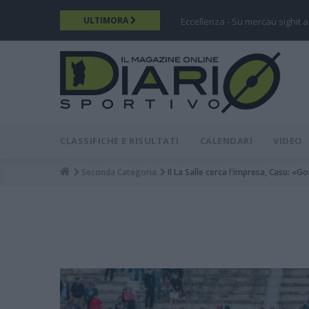
Salta
ULTIMORA
Eccellenza - Su mercau sighit a
al
contenuto
principale
DIARIO
MAIN
CLASSIFICHE E RISULTATI
CALENDARI
VIDEO
MENU
Seconda Categoria
Il La Salle cerca l'impresa, Casu: «G
Breadcrumb