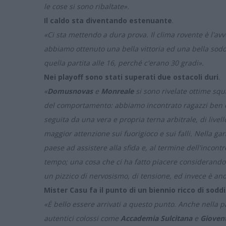
le cose si sono ribaltate».
Il caldo sta diventando estenuante
.
«Ci sta mettendo a dura prova. Il clima rovente è l'avv
abbiamo ottenuto una bella vittoria ed una bella sod
quella partita alle 16, perché c'erano 30 gradi».
Nei playoff sono stati superati due ostacoli duri
.
«
Domusnovas
e
Monreale
si sono rivelate ottime squ
del comportamento: abbiamo incontrato ragazzi ben educ
seguita da una vera e propria terna arbitrale, di livel
maggior attenzione sui fuorigioco e sui falli. Nella g
paese ad assistere alla sfida e, al termine dell'incontr
tempo; una cosa che ci ha fatto piacere considerando 
un pizzico di nervosismo, di tensione, ed invece è anda
Mister Casu fa il punto di un biennio ricco di sodd
«Ė bello essere arrivati a questo punto. Anche nella 
autentici colossi come
Accademia Sulcitana
e
Gioven