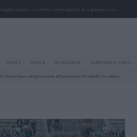
 regalai ispantus: est mellus scumiti apitzus de is giòvunus o is…
SERIE C
SERIE D
ECCELLENZA
CAMPIONATI SARDI
olfo Aranci fuori categoria ma lo affronteremo col coltello tra i denti»