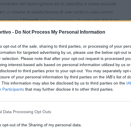
o entrambe nel nostro girone ed in classifica ci siamo piazzati
ari: ci rimane la soddisfazione di aver vinto in casa contro
no contro il
Sarroch
(con 13 vittorie su 14 gare ndr). Alla luce
o progetto potesse essere valido: così abbiamo aggiunto alla
rtivo -
Do Not Process My Personal Information
enza, come
Matteo Pandori
,
Matteo Pintor
,
Federico
S
 la mia esperienza all'
Azzurra
. C'è stato poi l'arrivo di
to opt-out of the sale, sharing to third parties, or processing of your per
formation for targeted advertising by us, please use the below opt-out s
l
Settimo
e quindi conosceva già la categoria. I nuovi ci
r selection. Please note that after your opt-out request is processed y
escere, ma non possiamo dimenticare tutto il lavoro fatto dai
eing interest-based ads based on personal information utilized by us or
ngo a citare
Apice
, il capitano, e
Cao
, il nostro "boss" dello
disclosed to third parties prior to your opt-out. You may separately opt-
losure of your personal information by third parties on the IAB’s list of
grande considerazione tutti i ragazzi che fanno parte del
. This information may also be disclosed by us to third parties on the
IA
e, di poter sottolineare il fatto che, nei due turni precedenti
Participants
that may further disclose it to other third parties.
i Allievi. Abbiamo inoltre puntato forte sulla Juniores
ome
Federico Del Falco
,
Francesco Cancedda
e
Gabriele
l Data Processing Opt Outs
ce di realizzare 105 gol nella stagione regolare
.
o opt-out of the Sharing of my personal data.
o un gruppo composto da diversi elementi che hanno alle