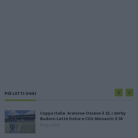
PIÙ LETTI OGGI
Coppa Italia: Aranova-Ossese il 23, i derby
Budoni-Latte Dolce e COS-Monastir il 30
6 Ago 2026