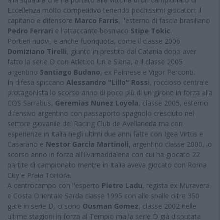
Eccellenza molto competitivo tenendo pochissimi giocatori: il
capitano e difensore
Marco Farris
, l'esterno di fascia brasiliano
Pedro Ferrari
e l'attaccante bosniaco
Stipe Tokic
.
Portieri nuovi, e anche fuoriquota, come il classe 2006
Domiziano Tirelli
, giunto in prestito dal Catania dopo aver
fatto la serie D con Atletico Uri e Siena, e il classe 2005
argentino
Santiago Budano
, ex Palmese e Vigor Perconti.
In difesa spiccano
Alessandro "Lillo" Rossi
, roccioso centrale
protagonista lo scorso anno di poco più di un girone in forza alla
COS Sarrabus,
Geremias Nunez Loyola
, classe 2005, esterno
difensivo argentino con passaporto spagnolo cresciuto nel
settore giovanile del Racing Club de Avellaneda ma con
esperienze in Italia negli ultimi due anni fatte con Igea Virtus e
Casarano e
Nestor Garcia Martinoli
, argentino classe 2000, lo
scorso anno in forza all'Ilvamaddalena con cui ha giocato 22
partite di campionato mentre in Italia aveva giocato con Roma
City e Praia Tortora.
A centrocampo con l'esperto
Pietro Ladu
, regista ex Muravera
e Costa Orientale Sarda classe 1995 con alle spalle oltre 350
gare in serie D, ci sono
Ousman Gomez
, classe 2002 nelle
ultime stagioni in forza al Tempio ma la serie D già disputata