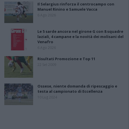
Il Selargius rinforza il centrocampo con
Manuel Rinino e Samuele Vacca
6 Ago 2026
Le 5 sarde ancora nel girone G con 8 squadre
laziali, 4 campane e la novità dei molisani del
Venafro
6 Ago 2026
Risultati Promozione e Top 11
22 Set 2009
Ossese, niente domanda di ripescaggio e
testa al campionato di Eccellenza
10 Lug 2024