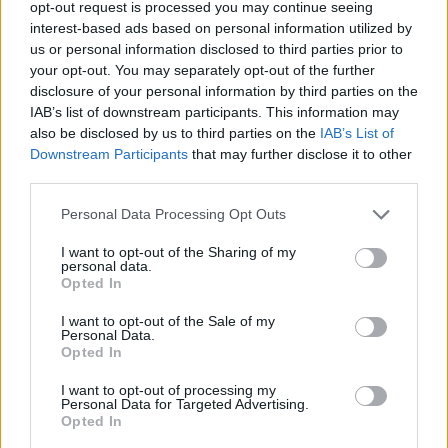
opt-out request is processed you may continue seeing
3 Ago 2026
interest-based ads based on personal information utilized by
us or personal information disclosed to third parties prior to
your opt-out. You may separately opt-out of the further
Lnd, oggi le ufficialità sui ripescaggi e poi il
disclosure of your personal information by third parties on the
CR sardo può completare i propri organici
3 Ago 2026
IAB’s list of downstream participants. This information may
also be disclosed by us to third parties on the
IAB’s List of
Downstream Participants
that may further disclose it to other
L'Ossese in D con lo zoccolo duro: Di Pietro,
third parties.
Fancellu, Gueli, Nurra, Mainardi e Tapparello
30 Lug 2026
Personal Data Processing Opt Outs
I want to opt-out of the Sharing of my
Latte Dolce, Andrea Grigoras è il nuovo ds
personal data.
29 Lug 2026
Opted In
I want to opt-out of the Sale of my
Personal Data.
Opted In
Il San Giuliano non fa ricorso e i posti vuoti
sono 5: l'Ilva battaglia per la posizione in
I want to opt-out of processing my
graduatoria
Personal Data for Targeted Advertising.
24 Lug 2026
Opted In