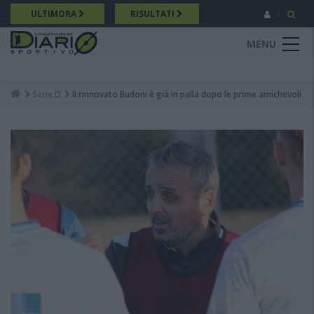
Salta
ULTIMORA
RISULTATI
al
contenuto
MENU
principale
Serie D
Il rinnovato Budoni è già in palla dopo le prime amichevoli
Breadcrumb