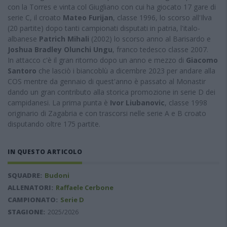
con la Torres e vinta col Giugliano con cui ha giocato 17 gare di
serie C, il croato
Mateo Furijan
, classe 1996, lo scorso all'Ilva
(20 partite) dopo tanti campionati disputati in patria, l'italo-
albanese
Patrich Mihali
(2002) lo scorso anno al Barisardo e
Joshua Bradley Olunchi Ungu
, franco tedesco classe 2007.
In attacco c'è il gran ritorno dopo un anno e mezzo di
Giacomo
Santoro
che lasciò i biancoblù a dicembre 2023 per andare alla
COS mentre da gennaio di quest'anno è passato al Monastir
dando un gran contributo alla storica promozione in serie D dei
campidanesi. La prima punta è
Ivor Liubanovic
, classe 1998
originario di Zagabria e con trascorsi nelle serie A e B croato
disputando oltre 175 partite.
IN QUESTO ARTICOLO
SQUADRE:
Budoni
ALLENATORI:
Raffaele Cerbone
CAMPIONATO:
Serie D
STAGIONE:
2025/2026