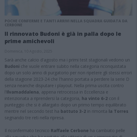
POCHE CONFERME E TANTI ARRIVI NELLA SQUADRA GUIDATA DA
CERBONE
Il rinnovato Budoni è già in palla dopo le
prime amichevoli
Domenica, 10 Agosto, 2025
Sarà anche calcio d'agosto ma i primi test stagionali vedono un
Budoni
che vuole entrare subito nella categoria riconquistata
dopo un solo anno di purgatorio per non ripetere gli stessi errori
della stagione 2023-24 che l'hanno portata a perdere la serie D
senza neanche disputare i playout. Nella prima uscita contro
l'
Ilvamaddalena
, appena retrocessa in Eccellenza e
intenzionata a riprendersi la categoria,
ha vinto 6-2
con il
punteggio che si è allargato dopo un primo tempo equilibrato
mentre nel secondo test ha
battuto 3-2
in rimonta
la Torres
segnando tre reti nella ripresa.
Il riconfermato tecnico
Raffaele Cerbone
ha cambiato pelle
alla squadra che ha portato alla vittoria di un campionato di