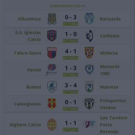
DIARIOSPORTIVO.IT
0 - 3
Villasimius
Barisardo
DETTAGLI
G.S. Iglesias
1 - 0
Carbonia
Calcio
DETTAGLI
4 - 1
Taloro Gavoi
Ghilarza
DETTAGLI
Monastir
1 - 3
Ferrini
1983
DETTAGLI
3 - 4
Budoni
Nuorese
DETTAGLI
Polisportiva
0 - 1
Calangianus
Ossese
DETTAGLI
San Teodoro
1 - 1
Alghero Calcio
Porto
DETTAGLI
Rotondo