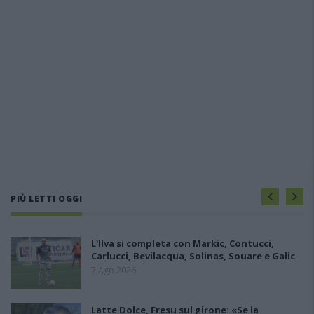
PIÙ LETTI OGGI
L'Ilva si completa con Markic, Contucci,
Carlucci, Bevilacqua, Solinas, Souare e Galic
7 Ago 2026
Latte Dolce, Fresu sul girone: «Se la