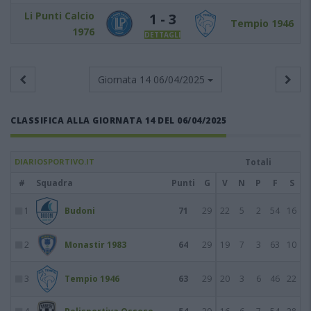
Li Punti Calcio
1 - 3
Tempio 1946
1976
DETTAGLI
Giornata 14
06/04/2025
CLASSIFICA ALLA GIORNATA 14 DEL 06/04/2025
DIARIOSPORTIVO.IT
Totali
#
Squadra
Punti
G
V
N
P
F
S
1
Budoni
71
29
22
5
2
54
16
2
Monastir 1983
64
29
19
7
3
63
10
3
Tempio 1946
63
29
20
3
6
46
22