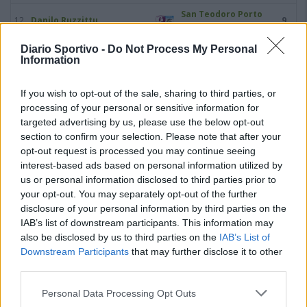
San Teodoro Porto
12
Danilo Ruzzittu
9
Rotondo
Diario Sportivo -
Do Not Process My Personal
13
Andrea Sanna
Monastir 1983
9
Information
14
Federico Moreno
Carbonia
8
If you wish to opt-out of the sale, sharing to third parties, or
processing of your personal or sensitive information for
15
Stefan Dimitrijevic
Tempio 1946
7
targeted advertising by us, please use the below opt-out
section to confirm your selection. Please note that after your
16
Gianluca Podda
Ferrini
7
opt-out request is processed you may continue seeing
interest-based ads based on personal information utilized by
17
Alessio Virdis
Alghero Calcio
7
us or personal information disclosed to third parties prior to
your opt-out. You may separately opt-out of the further
18
Fabricio Alvarenga
G.S. Iglesias Calcio
6
disclosure of your personal information by third parties on the
IAB’s list of downstream participants. This information may
also be disclosed by us to third parties on the
IAB’s List of
19
Santiago Arnaudo
Villasimius
6
Downstream Participants
that may further disclose it to other
third parties.
20
Yanick Beugré
Villasimius
6
Personal Data Processing Opt Outs
VISUALIZZA TUTTO