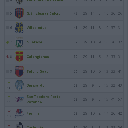
4
Polisportiva Ossese
54
29
16
6
7
54
28
5
G.S. Iglesias Calcio
47
29
14
5
10
36
26
6
Villasimius
41
29
11
8
10
37
31
7
Nuorese
39
29
10
9
10
36
32
8
Calangianus
39
29
11
6
12
33
31
9
Taloro Gavoi
36
29
10
6
13
33
41
Barisardo
32
29
9
5
15
32
43
10
San Teodoro Porto
32
29
9
5
15
41
57
11
Rotondo
Ferrini
32
29
10
2
17
26
42
12
Carbonia
32
29
8
8
13
38
56