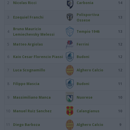
2
Nicolas Ricci
Carbonia
14
Polisportiva
3
Ezequiel Franchi
13
Ossese
Bruno Mauricio
4
Tempio 1946
13
Lemiechevsky Melessi
5
Matteo Argiolas
Ferrini
12
6
Kaio Cesar Florencio Piassi
Budoni
12
7
Luca Scognamillo
Alghero Calcio
12
8
Filippo Mascia
Budoni
11
9
Massimiliano Manca
Nuorese
10
10
Manuel Ruiz Sanchez
Calangianus
10
11
Diego Barboza
Alghero Calcio
9