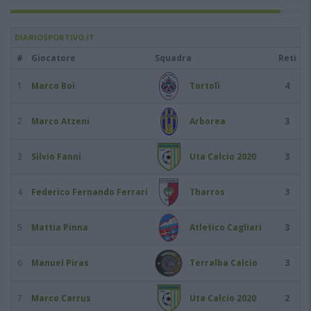
DIARIOSPORTIVO.IT
#
Giocatore
Squadra
Reti
1
Marco Boi
Tortolì
4
2
Marco Atzeni
Arborea
3
3
Silvio Fanni
Uta Calcio 2020
3
4
Federico Fernando Ferrari
Tharros
3
5
Mattia Pinna
Atletico Cagliari
3
6
Manuel Piras
Terralba Calcio
3
7
Marco Carrus
Uta Calcio 2020
2