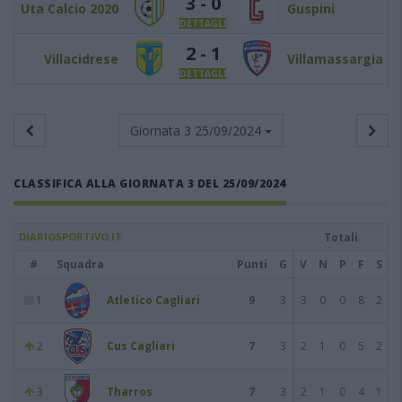
3 - 0
Uta Calcio 2020
Guspini
DETTAGLI
2 - 1
Villacidrese
Villamassargia
DETTAGLI
Giornata 3
25/09/2024
CLASSIFICA ALLA GIORNATA 3 DEL 25/09/2024
DIARIOSPORTIVO.IT
Totali
#
Squadra
Punti
G
V
N
P
F
S
1
Atletico Cagliari
9
3
3
0
0
8
2
2
Cus Cagliari
7
3
2
1
0
5
2
3
Tharros
7
3
2
1
0
4
1