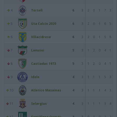
4
Tortolì
6
3
2
0
1
7
3
5
Uta Calcio 2020
6
3
2
0
1
6
5
6
Villacidrese
6
3
2
0
1
5
6
7
Lanusei
5
3
1
2
0
4
1
8
Castiadas 1973
5
3
1
2
0
4
1
9
Idolo
4
3
1
1
1
5
3
10
Atletico Masainas
4
3
1
1
1
4
3
11
Selargius
4
3
1
1
1
3
4
12
Sant'Elena Quartu
3
3
0
3
0
2
2