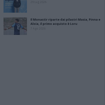
29 Lug 2026
Il Monastir riparte dai pilastri Masia, Pinna e
Aloia, il primo acquisto è Loru
7 Ago 2026