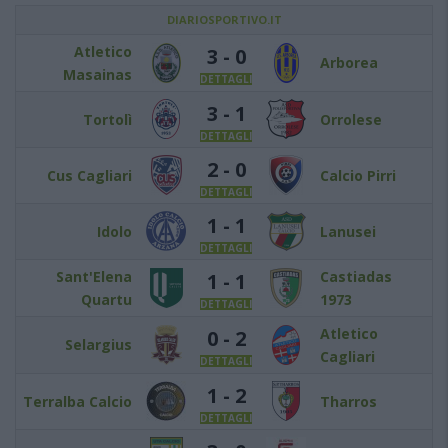
DIARIOSPORTIVO.IT
Atletico
3 - 0
Arborea
Masainas
DETTAGLI
3 - 1
Tortolì
Orrolese
DETTAGLI
2 - 0
Cus Cagliari
Calcio Pirri
DETTAGLI
1 - 1
Idolo
Lanusei
DETTAGLI
Sant'Elena
Castiadas
1 - 1
Quartu
1973
DETTAGLI
Atletico
0 - 2
Selargius
Cagliari
DETTAGLI
1 - 2
Terralba Calcio
Tharros
DETTAGLI