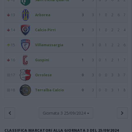
13
Arborea
3
3
1
0
2
6
7
14
Calcio Pirri
3
3
1
0
2
2
4
15
Villamassargia
1
3
0
1
2
2
6
16
Guspini
1
3
0
1
2
1
7
17
Orrolese
0
3
0
0
3
3
7
18
Terralba Calcio
0
3
0
0
3
1
8
Giornata 3
25/09/2024
CLASSIFICA MARCATORI ALLA GIORNATA 3 DEL 25/09/2024