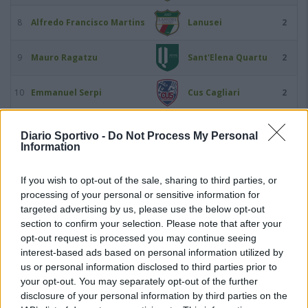
8
Alfredo Francisco Martins
Lanusei
2
9
Mauro Ragatzu
Sant'Elena Quartu
2
10
Emmanuel Serpi
Cus Cagliari
2
11
Roberto Serra
Cus Cagliari
2
Diario Sportivo -
Do Not Process My Personal
Information
12
Pierluigi Achenza
Atletico Masainas
1
If you wish to opt-out of the sale, sharing to third parties, or
processing of your personal or sensitive information for
13
William Amorati
Uta Calcio 2020
1
targeted advertising by us, please use the below opt-out
section to confirm your selection. Please note that after your
14
Jacopo Boi
Orrolese
1
opt-out request is processed you may continue seeing
interest-based ads based on personal information utilized by
us or personal information disclosed to third parties prior to
15
Riccardo Brai
Selargius
1
your opt-out. You may separately opt-out of the further
disclosure of your personal information by third parties on the
16
Matteo Cannas
Selargius
1