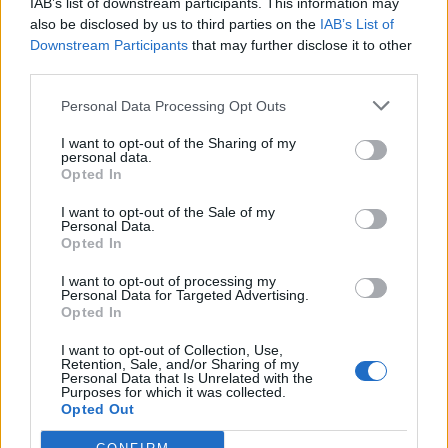
IAB’s list of downstream participants. This information may
also be disclosed by us to third parties on the
IAB’s List of
17
Nicola Vacca
Atletico Cagliari
9
Downstream Participants
that may further disclose it to other
third parties.
18
Daniele Bratzu
Uta Calcio 2020
8
Personal Data Processing Opt Outs
I want to opt-out of the Sharing of my
19
Matteo Cardia
Cus Cagliari
8
personal data.
Opted In
20
Agustin Cecconato
Tharros
8
I want to opt-out of the Sale of my
Personal Data.
VISUALIZZA TUTTO
Opted In
I want to opt-out of processing my
Personal Data for Targeted Advertising.
Opted In
I want to opt-out of Collection, Use,
Retention, Sale, and/or Sharing of my
Personal Data that Is Unrelated with the
Purposes for which it was collected.
Opted Out