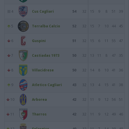
4
Cus Cagliari
54
32
15
9
8
51
39
5
Terralba Calcio
52
32
15
7
10
44
45
6
Guspini
51
32
15
6
11
55
47
7
Castiadas 1973
50
32
13
11
8
47
35
8
Villacidrese
50
32
14
8
10
41
36
9
Atletico Cagliari
43
32
13
4
15
41
38
10
Arborea
42
32
11
9
12
56
51
11
Tharros
42
32
11
9
12
49
46
12
Selargius
40
32
11
7
14
39
49