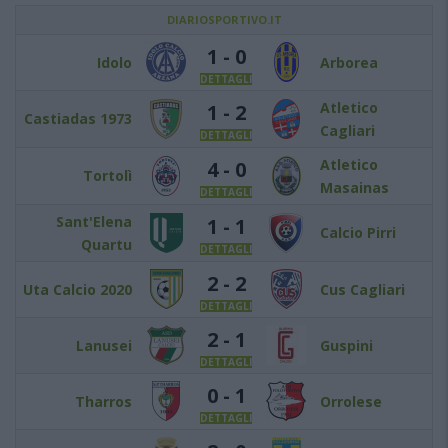
DIARIOSPORTIVO.IT
1 - 0
Idolo
Arborea
DETTAGLI
Atletico
1 - 2
Castiadas 1973
Cagliari
DETTAGLI
Atletico
4 - 0
Tortolì
Masainas
DETTAGLI
Sant'Elena
1 - 1
Calcio Pirri
Quartu
DETTAGLI
2 - 2
Uta Calcio 2020
Cus Cagliari
DETTAGLI
2 - 1
Lanusei
Guspini
DETTAGLI
0 - 1
Tharros
Orrolese
DETTAGLI