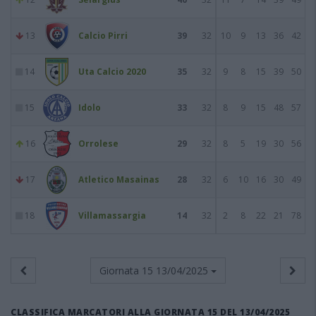
13
Calcio Pirri
39
32
10
9
13
36
42
14
Uta Calcio 2020
35
32
9
8
15
39
50
15
Idolo
33
32
8
9
15
48
57
16
Orrolese
29
32
8
5
19
30
56
17
Atletico Masainas
28
32
6
10
16
30
49
18
Villamassargia
14
32
2
8
22
21
78
Giornata 15
13/04/2025
CLASSIFICA MARCATORI ALLA GIORNATA 15 DEL 13/04/2025