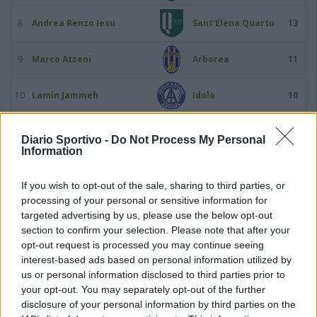
8
Andrea Renzo Iesu
Sant'Elena Quartu
13
9
Marco Atzeni
Arborea
11
10
Lamin Jammeh
Idolo
10
11
Gabriel Silva Pereira
Lanusei
10
Diario Sportivo -
Do Not Process My Personal
Information
12
Federico Usai
Lanusei
10
If you wish to opt-out of the sale, sharing to third parties, or
processing of your personal or sensitive information for
13
Nicolò Agostinelli
Villacidrese
9
targeted advertising by us, please use the below opt-out
section to confirm your selection. Please note that after your
14
Fabio Argiolas
Selargius
9
opt-out request is processed you may continue seeing
interest-based ads based on personal information utilized by
us or personal information disclosed to third parties prior to
15
Erik Bottegal
Idolo
9
your opt-out. You may separately opt-out of the further
disclosure of your personal information by third parties on the
16
Felipe Ferrari
Tharros
9