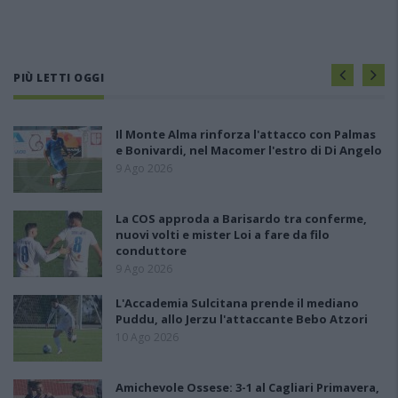
PIÙ LETTI OGGI
Il Monte Alma rinforza l'attacco con Palmas
e Bonivardi, nel Macomer l'estro di Di Angelo
9 Ago 2026
La COS approda a Barisardo tra conferme,
nuovi volti e mister Loi a fare da filo
conduttore
9 Ago 2026
L'Accademia Sulcitana prende il mediano
Puddu, allo Jerzu l'attaccante Bebo Atzori
10 Ago 2026
Amichevole Ossese: 3-1 al Cagliari Primavera,