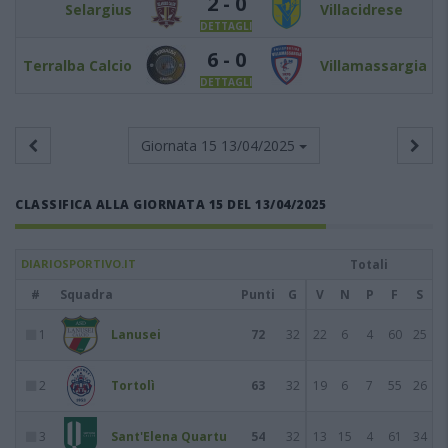
2 - 0
Selargius
Villacidrese
DETTAGLI
6 - 0
Terralba Calcio
Villamassargia
DETTAGLI
Giornata 15
13/04/2025
CLASSIFICA ALLA GIORNATA 15 DEL 13/04/2025
DIARIOSPORTIVO.IT
Totali
#
Squadra
Punti
G
V
N
P
F
S
1
Lanusei
72
32
22
6
4
60
25
2
Tortolì
63
32
19
6
7
55
26
3
Sant'Elena Quartu
54
32
13
15
4
61
34