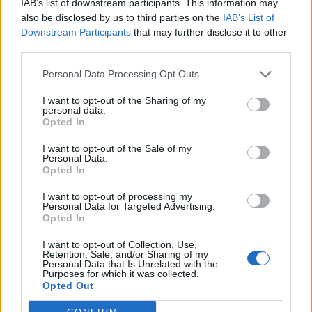
IAB’s list of downstream participants. This information may
also be disclosed by us to third parties on the
IAB’s List of
17
Lamin Jammeh
Idolo
6
Downstream Participants
that may further disclose it to other
third parties.
18
Exequiel Narese
Tharros
6
Personal Data Processing Opt Outs
I want to opt-out of the Sharing of my
19
Manuel Piras
Terralba Calcio
6
personal data.
Opted In
20
Federico Porru
Uta Calcio 2020
6
I want to opt-out of the Sale of my
Personal Data.
VISUALIZZA TUTTO
Opted In
I want to opt-out of processing my
Personal Data for Targeted Advertising.
Opted In
I want to opt-out of Collection, Use,
Retention, Sale, and/or Sharing of my
Personal Data that Is Unrelated with the
Purposes for which it was collected.
Opted Out