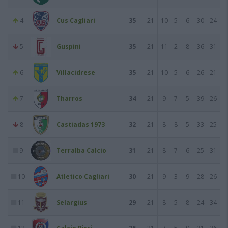
4
Cus Cagliari
35
21
10
5
6
30
24
5
Guspini
35
21
11
2
8
36
31
6
Villacidrese
35
21
10
5
6
26
21
7
Tharros
34
21
9
7
5
39
26
8
Castiadas 1973
32
21
8
8
5
33
25
9
Terralba Calcio
31
21
8
7
6
25
31
10
Atletico Cagliari
30
21
9
3
9
28
26
11
Selargius
29
21
8
5
8
24
34