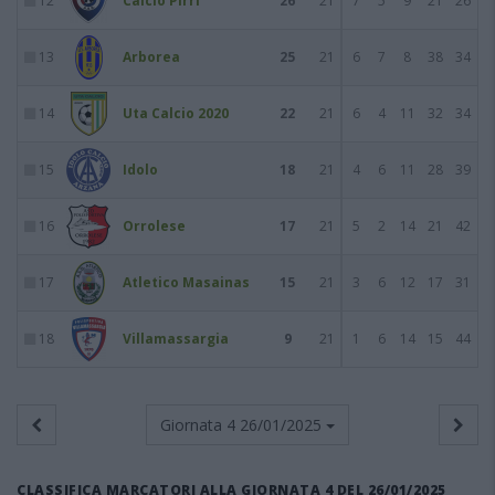
12
Calcio Pirri
26
21
7
5
9
21
26
13
Arborea
25
21
6
7
8
38
34
14
Uta Calcio 2020
22
21
6
4
11
32
34
15
Idolo
18
21
4
6
11
28
39
16
Orrolese
17
21
5
2
14
21
42
17
Atletico Masainas
15
21
3
6
12
17
31
18
Villamassargia
9
21
1
6
14
15
44
Giornata 4
26/01/2025
CLASSIFICA MARCATORI ALLA GIORNATA 4 DEL 26/01/2025