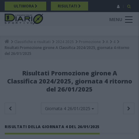
Salta
ULTIMORA
RISULTATI
al
contenuto
MENU
principale
Classifiche e risultati
2024 2025
Promozione
A
4
Breadcrumb
Risultati Promozione girone A Classifica 2024/2025, giornata 4 ritorno
del 26/01/2025
Risultati Promozione girone A
Classifica 2024/2025, giornata 4 ritorno
del 26/01/2025
Giornata 4
26/01/2025
RISULTATI DELLA GIORNATA 4 DEL 26/01/2025