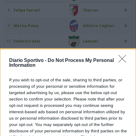
8
Felipe Ferrari
Tharros
8
9
Mattia Pinna
Atletico Cagliari
8
10
Federico Usai
Lanusei
8
11
Nicola Vacca
Atletico Cagliari
8
Diario Sportivo -
Do Not Process My Personal
Information
12
Massimo Pibiri
Arborea
7
If you wish to opt-out of the sale, sharing to third parties, or
processing of your personal or sensitive information for
13
Rodrigo Ezequiel Ramos
Terralba Calcio
7
targeted advertising by us, please use the below opt-out
section to confirm your selection. Please note that after your
14
Matteo Cardia
Cus Cagliari
6
opt-out request is processed you may continue seeing
interest-based ads based on personal information utilized by
us or personal information disclosed to third parties prior to
15
Agustin Cecconato
Tharros
6
your opt-out. You may separately opt-out of the further
disclosure of your personal information by third parties on the
16
Federico Fernando Ferrari
Tharros
6