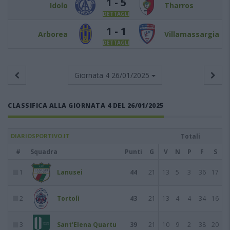
1 - 5
Idolo
Tharros
DETTAGLI
1 - 1
Arborea
Villamassargia
DETTAGLI
Giornata 4
26/01/2025
CLASSIFICA ALLA GIORNATA 4 DEL 26/01/2025
DIARIOSPORTIVO.IT
Totali
#
Squadra
Punti
G
V
N
P
F
S
1
Lanusei
44
21
13
5
3
36
17
2
Tortolì
43
21
13
4
4
34
16
3
Sant'Elena Quartu
39
21
10
9
2
38
20