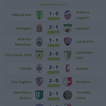
DIARIOSPORTIVO.IT
Atletico
1 - 0
Villacidrese
Cagliari
DETTAGLI
2 - 1
Selargius
Lanusei
DETTAGLI
Atletico
1 - 1
Calcio Pirri
Masainas
DETTAGLI
Castiadas
3 - 0
Uta Calcio 2020
1973
DETTAGLI
2 - 1
Tortolì
Guspini
DETTAGLI
2 - 0
Cus Cagliari
Orrolese
DETTAGLI
Sant'Elena
Terralba
2 - 1
Quartu
Calcio
DETTAGLI