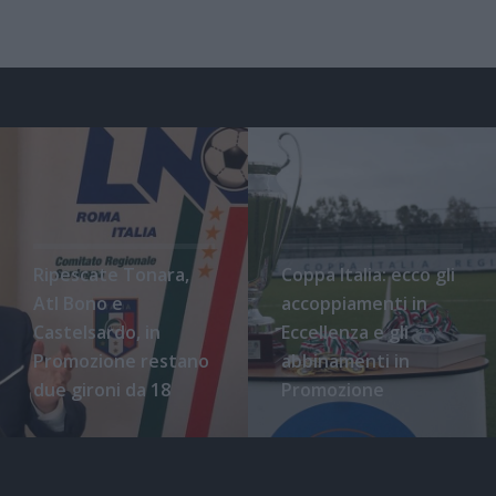
Ripescate Tonara,
Coppa Italia: ecco gli
Atl Bono e
accoppiamenti in
Castelsardo, in
Eccellenza e gli
Promozione restano
abbinamenti in
due gironi da 18
Promozione