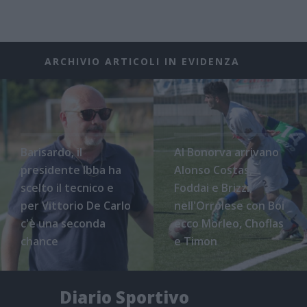
ARCHIVIO ARTICOLI IN EVIDENZA
Barisardo, il
Al Bonorva arrivano
presidente Ibba ha
Alonso Costas,
scelto il tecnico e
Foddai e Brizzi,
per Vittorio De Carlo
nell'Orrolese con Boi
c'è una seconda
ecco Morleo, Choflas
chance
e Timon
Diario Sportivo