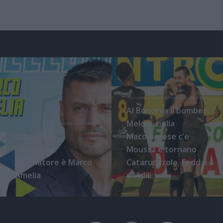
Al Bonorva il bomber
Meloni, nella
Olbia, ecco
Macomerese c'è
l'ufficialità:
Moussa e tornano
l'allenatore è Marco
Cataruozzolo, Foddai
Amelia
e Vidili