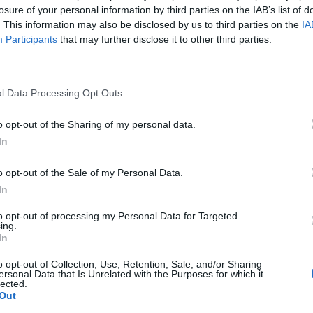
losure of your personal information by third parties on the IAB’s list of
. This information may also be disclosed by us to third parties on the
IA
l
Primu Categoria: is de su Fonne e is
Participants
that may further disclose it to other third parties.
de s'Antiochense s'ant a isfidai in sa
partida finali po custa stagioni; chini
bincit at a podi bisai s'artziada in su
campionau de sa Promotzioni
l Data Processing Opt Outs
28 Mag 2026
o opt-out of the Sharing of my personal data.
L'Antiochense all'atto finale, Piras: «Il
In
Fonni è forte, batterlo sarebbe
l'ennesima impresa dei miei ragazzi»
o opt-out of the Sale of my Personal Data.
26 Mag 2026
In
s
Playoff: blitz esterni per Antiochense
to opt-out of processing my Personal Data for Targeted
ing.
e Fonni, la finalissima è loro
In
25 Mag 2026
o opt-out of Collection, Use, Retention, Sale, and/or Sharing
ersonal Data that Is Unrelated with the Purposes for which it
lected.
Out