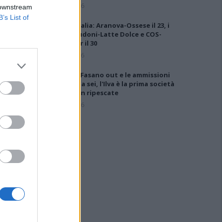
6 Ago 2026
 downstream
B’s List of
Coppa Italia: Aranova-Ossese il 23, i
derby Budoni-Latte Dolce e COS-
Monastir il 30
6 Ago 2026
Anche il Fasano out e le ammissioni
salgono a sei, l'Ilva è la prima società
tra le non ripescate
5 Ago 2026