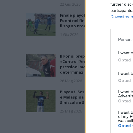
22 Giu 2026
further disc
participants
Finale playoff: l'Antiochense regola i
Downstream 
Fonni nel finale, Madeddu e Cosa per
il sogno Promozione
1 Giu 2026
Persona
I want t
Il Fonni prepara la finale, Coinu:
Opted 
«Contro l'Antiochense senza
pressioni ma con la giusta
determinazione»
I want t
26 Mag 2026
Opted 
Playout: Sestu, Santa Giusta, Silanu
I want 
Advertis
e Malaspina salve, Bariese, Barumini,
Opted 
Siniscola e Sennori in Seconda
25 Mag 2026
I want t
of my P
was col
Opted 