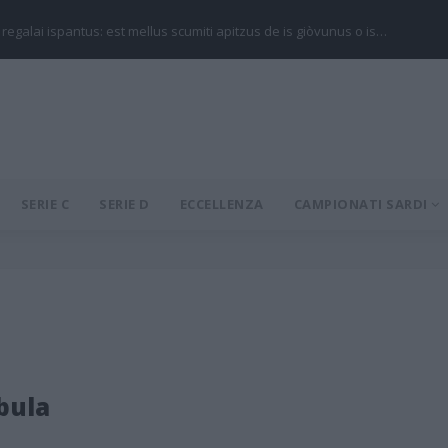
 regalai ispantus: est mellus scumiti apitzus de is giòvunus o is…
SERIE C
SERIE D
ECCELLENZA
CAMPIONATI SARDI
bula