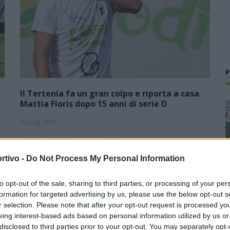
P
Il Tertenia fa un gran colpo e riporta a casa
Mattia Floris dopo 15 anni di serie D
22 Lug 2026
Sarà una delle favorite per il salto in Promozione. La
campagna acquisti del Tertenia è senz'altro faraonica per la
rtivo -
Do Not Process My Personal Information
categoria e l'ultimo colpo degli ogliastrini fa rumore perché a
rinforzare la…
to opt-out of the sale, sharing to third parties, or processing of your per
formation for targeted advertising by us, please use the below opt-out s
Il Pirri si riaffida alle mani esperte di
Busanca: «Ė il ritorno a una storia
r selection. Please note that after your opt-out request is processed y
d’amore rimasta solo in pausa»
eing interest-based ads based on personal information utilized by us or
disclosed to third parties prior to your opt-out. You may separately opt-
2 Giu 2026