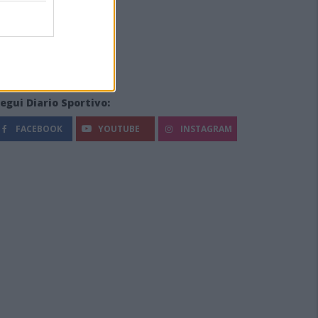
egui Diario Sportivo:
FACEBOOK
YOUTUBE
INSTAGRAM