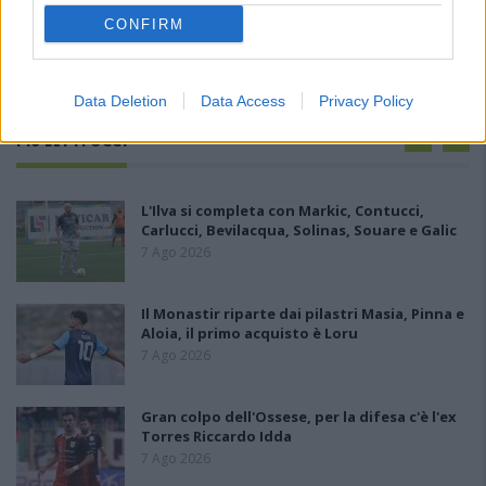
CONFIRM
Data Deletion
Data Access
Privacy Policy
PIÙ LETTI OGGI
L'Ilva si completa con Markic, Contucci,
Carlucci, Bevilacqua, Solinas, Souare e Galic
7 Ago 2026
Il Monastir riparte dai pilastri Masia, Pinna e
Aloia, il primo acquisto è Loru
7 Ago 2026
Gran colpo dell'Ossese, per la difesa c'è l'ex
Torres Riccardo Idda
7 Ago 2026