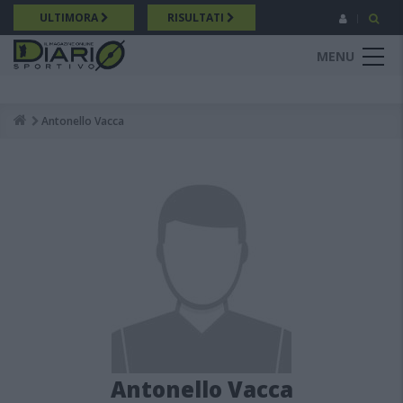
Salta
ULTIMORA
RISULTATI
al
contenuto
MENU
principale
Antonello Vacca
Breadcrumb
Antonello Vacca