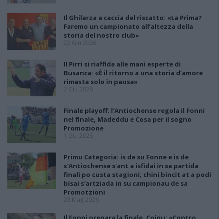
Il Ghilarza a caccia del riscatto: «La Prima?
Faremo un campionato all’altezza della
storia del nostro club»
22 Giu 2026
Il Pirri si riaffida alle mani esperte di
Busanca: «Ė il ritorno a una storia d’amore
rimasta solo in pausa»
2 Giu 2026
Finale playoff: l'Antiochense regola il Fonni
nel finale, Madeddu e Cosa per il sogno
Promozione
1 Giu 2026
Primu Categoria: is de su Fonne e is de
s'Antiochense s'ant a isfidai in sa partida
finali po custa stagioni; chini bincit at a podi
bisai s'artziada in su campionau de sa
Promotzioni
28 Mag 2026
Il Fonni prepara la finale, Coinu: «Contro