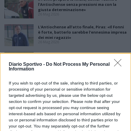
l'Antiochense senza pressioni ma con la
giusta determinazione»
26 Mag 2026
L'Antiochense all'atto finale, Piras: «Il Fonni
è forte, batterlo sarebbe l'ennesima impresa
dei miei ragazzi»
26 Mag 2026
Playout: Sestu, Santa Giusta, Silanus e
Malaspina salve, Bariese, Barumini, Siniscola
Diario Sportivo -
Do Not Process My Personal
e Sennori in Seconda
Information
25 Mag 2026
If you wish to opt-out of the sale, sharing to third parties, or
processing of your personal or sensitive information for
targeted advertising by us, please use the below opt-out
section to confirm your selection. Please note that after your
opt-out request is processed you may continue seeing
interest-based ads based on personal information utilized by
us or personal information disclosed to third parties prior to
your opt-out. You may separately opt-out of the further