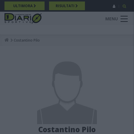
Salta
ULTIMORA
RISULTATI
al
contenuto
MENU
principale
Costantino Pilo
Breadcrumb
Costantino Pilo