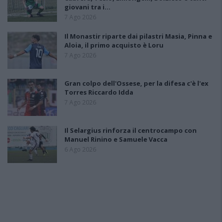
giovani tra i…
7 Ago 2026
Il Monastir riparte dai pilastri Masia, Pinna e
Aloia, il primo acquisto è Loru
7 Ago 2026
Gran colpo dell'Ossese, per la difesa c'è l'ex
Torres Riccardo Idda
7 Ago 2026
Il Selargius rinforza il centrocampo con
Manuel Rinino e Samuele Vacca
6 Ago 2026