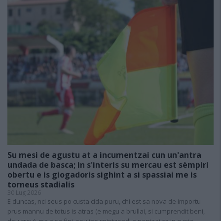
Su mesi de agustu at a incumentzai cun un'antra
undada de basca; in s'interis su mercau est sèmpiri
obertu e is giogadoris sighint a si spassiai me is
torneus stadialis
30 Lug 2026
E duncas, nci seus po custa cida puru, chi est sa nova de importu
prus mannu de totus is atras (e megu a brullai, si cumprendit beni,