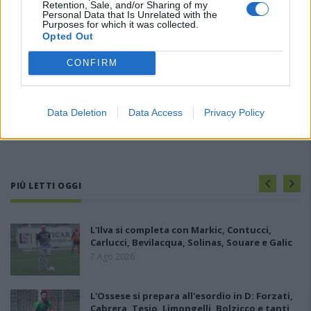
Retention, Sale, and/or Sharing of my
Personal Data that Is Unrelated with the
Purposes for which it was collected.
Opted Out
CONFIRM
Data Deletion
Data Access
Privacy Policy
PIÙ LETTI OGGI
L'Ilva si completa con Markic, Contucci,
Carlucci, Bevilacqua, Solinas, Souare e Galic
7 Ago 2026
L'Ossese si prepara all'esordio in D: Forzati,
Cabrera, Tesio, Limongelli, Bolzicco e tanti