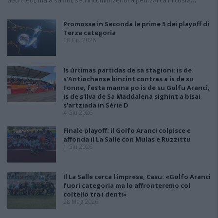
deu creu), ma a sa fini, seu incumintzendi a pentzai ca in custa…
Promosse in Seconda le prime 5 dei playoff di
Terza categoria
18 Giu 2026
Is ùrtimas partidas de sa stagioni: is de
s'Antiochense bincint contras a is de su
Fonne; festa manna po is de su Golfu Aranci;
is de s'Ilva de Sa Maddalena sighint a bisai
s'artziada in Sèrie D
4 Giu 2026
Finale playoff: il Golfo Aranci colpisce e
affonda il La Salle con Mulas e Ruzzittu
1 Giu 2026
Il La Salle cerca l'impresa, Casu: «Golfo Aranci
fuori categoria ma lo affronteremo col
coltello tra i denti»
28 Mag 2026