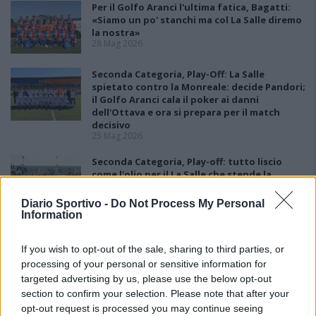
Per il Golfo Aranci l'ultima fatica, Bagatti:
«Siamo un po' stanchi ma col La Salle diremo
la nostra»
28 Mag 2026
Seconda Categoria, Play-Off: La Salle
spietato contro la Monreale: decide Pandori;
il Golfo Aranci cala il poker ai danni
dell'Ottava e ora si prepara per il match
decisivo
25 Mag 2026
Seconda Categoria, Play-off: tutto liscio
come l'olio per il La Salle che stende la
Monreale con due reti
18 Mag 2026
Diario Sportivo -
Do Not Process My Personal
Information
Seconda Categoria, Play-Out: colpo grosso
del La Pineta che batte la Johannes e
If you wish to opt-out of the sale, sharing to third parties, or
conquista la salvezza
processing of your personal or sensitive information for
11 Mag 2026
targeted advertising by us, please use the below opt-out
section to confirm your selection. Please note that after your
opt-out request is processed you may continue seeing