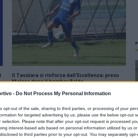
P
i
Il Tavolara si rinforza dall'Eccellenza: preso
Malesa dopo il bomber Balde
23 Lug 2026
rtivo -
Do Not Process My Personal Information
Neopromossa in Prima ma con la voglia di scalare ancora
to opt-out of the sale, sharing to third parties, or processing of your per
un'altra categoria per tornare ad essere una protagonista
formation for targeted advertising by us, please use the below opt-out s
del calcio sardo. Il Tavolara ha vinto il campionato di
),
r selection. Please note that after your opt-out request is processed y
Seconda battendo sul filo di…
eing interest-based ads based on personal information utilized by us or
disclosed to third parties prior to your opt-out. You may separately opt-