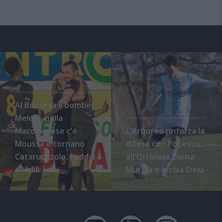
Al Bonorva il bomber
Meloni, nella
Macomerese c'è
L'Arborea rinforza la
Moussa e tornano
difesa con Popescu,
Cataruozzolo, Foddai
all'Orrolese torna
e Vidili
Murgia e arriva Erriu