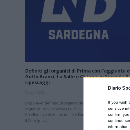
Definiti gli organici di Prima con l'aggiunta d
Golfo Aranci, La Salle e Ottava, in Seconda 8
ripescaggi
Diario Spo
7 Ago 2026
If you wish 
Dopo aver definito gli organici dei primi due campionati
sensitive in
regionali, con il ripescaggio di Villacidrese e Usinese in
Eccellenza e di Antiochense e Fonni in Promozione (leggi qui
confirm you
il Consiglio…
continue se
information 