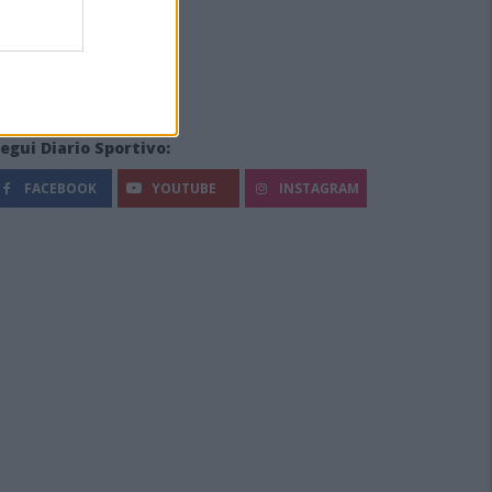
egui Diario Sportivo:
FACEBOOK
YOUTUBE
INSTAGRAM