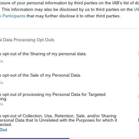
losure of your personal information by third parties on the IAB’s list of
a
Il Ghilarza a caccia del riscatto: «La
. This information may also be disclosed by us to third parties on the
Prima? Faremo un campionato
IA
all’altezza della storia del nostro
Participants
that may further disclose it to other third parties.
club»
22 Giu 2026
l Data Processing Opt Outs
Finale playoff: l'Antiochense regola il
Fonni nel finale, Madeddu e Cosa per
il sogno Promozione
o opt-out of the Sharing of my personal data.
In
1 Giu 2026
Il Fonni prepara la finale, Coinu:
o opt-out of the Sale of my Personal Data.
«Contro l'Antiochense senza
In
i
pressioni ma con la giusta
determinazione»
to opt-out of processing my Personal Data for Targeted
26 Mag 2026
ing.
In
Il
Playout: Sestu, Santa Giusta, Silanus
o opt-out of Collection, Use, Retention, Sale, and/or Sharing
ersonal Data that Is Unrelated with the Purposes for which it
e Malaspina salve, Bariese, Barumini,
lected.
Siniscola e Sennori in Seconda
Out
25 Mag 2026