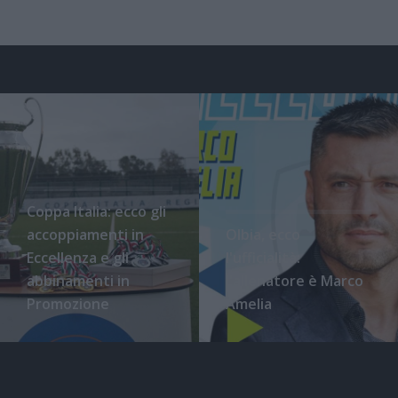
Coppa Italia: ecco gli
accoppiamenti in
Olbia, ecco
Eccellenza e gli
l'ufficialità:
abbinamenti in
l'allenatore è Marco
Promozione
Amelia