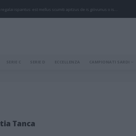
 regalai ispantus: est mellus scumiti apitzus de is giòvunus o is…
SERIE C
SERIE D
ECCELLENZA
CAMPIONATI SARDI
tia Tanca