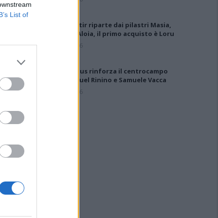
 downstream
B’s List of
Il Monastir riparte dai pilastri Masia,
Pinna e Aloia, il primo acquisto è Loru
7 Ago 2026
Il Selargius rinforza il centrocampo
con Manuel Rinino e Samuele Vacca
6 Ago 2026