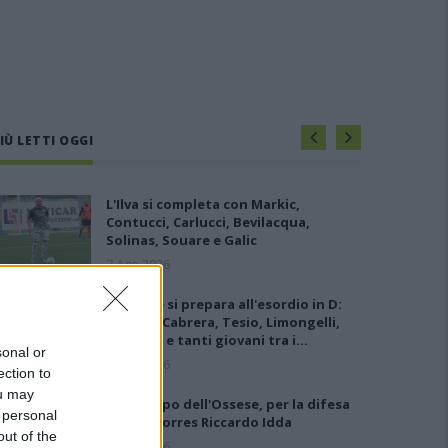
IÙ LETTI OGGI
L'Ilva si completa con Markic,
Contucci, Carlucci, Bevilacqua,
Solinas, Souare e Galic
7 Ago 2026
L'Ossese si prepara all'esordio in D:
Forzati, Cabrera, Tesio, Limongelli,
Bolzicco e tanti giovani tra i…
sonal or
7 Ago 2026
ection to
ou may
Gran colpo dell'Ossese, per la difesa
 personal
c'è l'ex Torres Riccardo Idda
out of the
7 Ago 2026