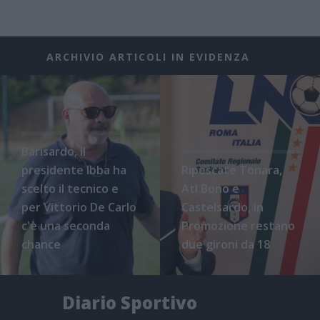
ARCHIVIO ARTICOLI IN EVIDENZA
Barisardo, il
presidente Ibba ha
Ripescate Tonara,
scelto il tecnico e
Atl Bono e
per Vittorio De Carlo
Castelsardo, in
c'è una seconda
Promozione restano
chance
due gironi da 18
Diario Sportivo