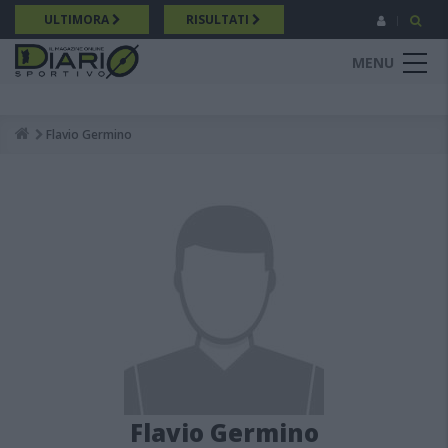
Salta
ULTIMORA
RISULTATI
al
contenuto
MENU
principale
Flavio Germino
Breadcrumb
Flavio Germino