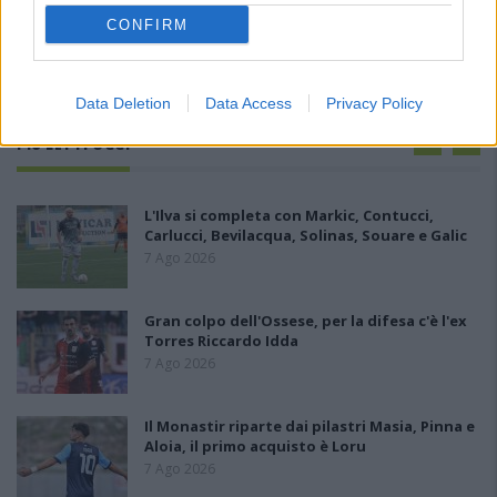
CONFIRM
Data Deletion
Data Access
Privacy Policy
PIÙ LETTI OGGI
L'Ilva si completa con Markic, Contucci,
Carlucci, Bevilacqua, Solinas, Souare e Galic
7 Ago 2026
Gran colpo dell'Ossese, per la difesa c'è l'ex
Torres Riccardo Idda
7 Ago 2026
Il Monastir riparte dai pilastri Masia, Pinna e
Aloia, il primo acquisto è Loru
7 Ago 2026