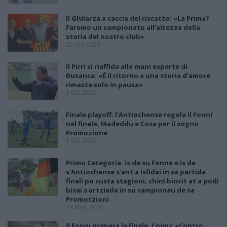
Il Ghilarza a caccia del riscatto: «La Prima?
Faremo un campionato all’altezza della
storia del nostro club»
22 Giu 2026
Il Pirri si riaffida alle mani esperte di
Busanca: «Ė il ritorno a una storia d’amore
rimasta solo in pausa»
2 Giu 2026
Finale playoff: l'Antiochense regola il Fonni
nel finale, Madeddu e Cosa per il sogno
Promozione
1 Giu 2026
Primu Categoria: is de su Fonne e is de
s'Antiochense s'ant a isfidai in sa partida
finali po custa stagioni; chini bincit at a podi
bisai s'artziada in su campionau de sa
Promotzioni
28 Mag 2026
Il Fonni prepara la finale, Coinu: «Contro