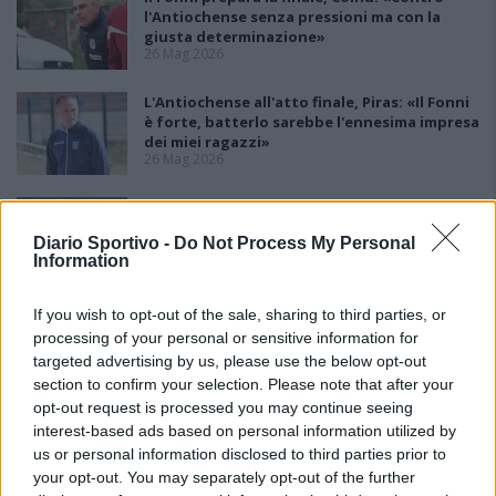
l'Antiochense senza pressioni ma con la
giusta determinazione»
26 Mag 2026
L'Antiochense all'atto finale, Piras: «Il Fonni
è forte, batterlo sarebbe l'ennesima impresa
dei miei ragazzi»
26 Mag 2026
Playout: Sestu, Santa Giusta, Silanus e
Malaspina salve, Bariese, Barumini, Siniscola
Diario Sportivo -
Do Not Process My Personal
e Sennori in Seconda
Information
25 Mag 2026
If you wish to opt-out of the sale, sharing to third parties, or
processing of your personal or sensitive information for
targeted advertising by us, please use the below opt-out
section to confirm your selection. Please note that after your
opt-out request is processed you may continue seeing
interest-based ads based on personal information utilized by
us or personal information disclosed to third parties prior to
your opt-out. You may separately opt-out of the further