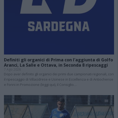
Definiti gli organici di Prima con l'aggiunta di Golfo
Aranci, La Salle e Ottava, in Seconda 8 ripescaggi
7 Ago 2026
Dopo aver definito gli organici dei primi due campionati regionali, con
il ripescaggio di Villacidrese e Usinese in Eccellenza e di Antiochense
e Fonni in Promozione (leggi qui), il Consiglio…