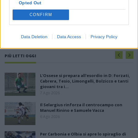
Opted Out
CONFIRM
Data Deletion
Data Access
Privacy Policy
PIÙ LETTI OGGI
L'Ossese si prepara all'esordio in D: Forzati,
Cabrera, Tesio, Limongelli, Bolzicco e tanti
giovani tra i…
7 Ago 2026
Il Selargius rinforza il centrocampo con
Manuel Rinino e Samuele Vacca
6 Ago 2026
Per Carbonia e Olbia si apre lo spiraglio di