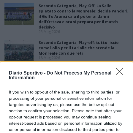
Seconda Categoria, Play-Off: La Salle
spietato contro la Monreale: decide Pandori;
il Golfo Aranci cala il poker ai danni
dell'Ottava e ora si prepara per il match
decisivo
25 Mag 2026
Seconda Categoria, Play-off: tutto liscio
come l'olio per il La Salle che stende la
Monreale con due reti
18 Mag 2026
Seconda Categoria, Play-Out: colpo grosso
Diario Sportivo -
Do Not Process My Personal
del La Pineta che batte la Johannes e
Information
conquista la salvezza
11 Mag 2026
If you wish to opt-out of the sale, sharing to third parties, or
processing of your personal or sensitive information for
targeted advertising by us, please use the below opt-out
section to confirm your selection. Please note that after your
opt-out request is processed you may continue seeing
interest-based ads based on personal information utilized by
us or personal information disclosed to third parties prior to