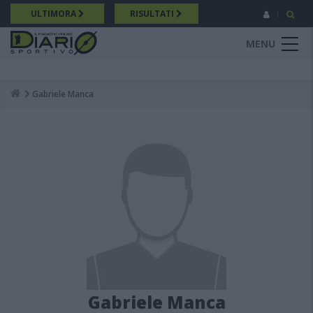
Salta
ULTIMORA
RISULTATI
al
contenuto
MENU
principale
Gabriele Manca
Breadcrumb
Gabriele Manca