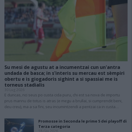
Su mesi de agustu at a incumentzai cun un'antra
undada de basca; in s'interis su mercau est sèmpiri
obertu e is giogadoris sighint a si spassiai me is
torneus stadialis
30 Lug 2026
E duncas, nci seus po custa cida puru, chi est sa nova de importu
prus mannu de totus is atras (e megu a brullai, si cumprendit beni,
deu creu), ma a sa fini, seu incumintzendi a pentzai ca in custa…
Promosse in Seconda le prime 5 dei playoff di
Terza categoria
18 Giu 2026