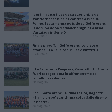
Is ùrtimas partidas de sa stagioni: is de
s'Antiochense bincint contras a is de su
Fonne; festa manna po is de su Golfu Aranci;
is de s'Ilva de Sa Maddalena sighint a bisai
s'artziada in Sèrie D
4 Giu 2026
Finale playoff: il Golfo Aranci colpisce e
affonda il La Salle con Mulas e Ruzzittu
1 Giu 2026
Il La Salle cerca l'impresa, Casu: «Golfo Aranci
fuori categoria ma lo affronteremo col
coltello tra i denti»
28 Mag 2026
Per il Golfo Aranci l'ultima fatica, Bagatti:
«Siamo un po' stanchi ma col La Salle diremo
la nostra»
28 Mag 2026