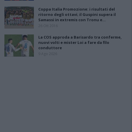
Coppa Italia Promozione: i risultati del
ritorno degli ottavi; il Guspini supera il
Samassi in extremis con Tronu e…
26 Ott 2016
La COS approda a Barisardo tra conferme,
nuovi volti e mister Loi a fare da filo
conduttore
9 Ago 2026