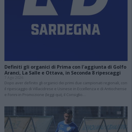
Definiti gli organici di Prima con l'aggiunta di Golfo
Aranci, La Salle e Ottava, in Seconda 8 ripescaggi
7 Ago 2026
Dopo aver definito gli organici dei primi due campionati regionali, con
il ripescaggio di Villacidrese e Usinese in Eccellenza e di Antiochense
e Fonni in Promozione (leggi qui), il Consiglio…