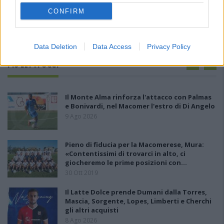
CONFIRM
Data Deletion
Data Access
Privacy Policy
PIÙ LETTI OGGI
Il Monte Alma rinforza l'attacco con Palmas
e Bonivardi, nel Macomer l'estro di Di Angelo
9 Ago 2026
Pieno di fiducia per la Macomerese, Mura:
«Contentissimi di trovarci in alto, ci
giocheremo le prime posizioni con…
30 Ott 2019
Il Latte Dolce prende Dumani dalla Torres,
Mascia, Sorgente, Lopes, Limberti e Cherchi
gli altri acquisti
8 Ago 2026