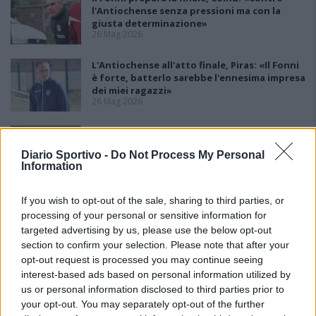
l'Antiochense senza pressioni ma con la
giusta determinazione»
26 Mag 2026
L'Antiochense all'atto finale, Piras: «Il Fonni
è forte, batterlo sarebbe l'ennesima impresa
dei miei ragazzi»
26 Mag 2026
Playout: Sestu, Santa Giusta, Silanus e
Malaspina salve, Bariese, Barumini, Siniscola
Diario Sportivo -
Do Not Process My Personal
e Sennori in Seconda
Information
25 Mag 2026
If you wish to opt-out of the sale, sharing to third parties, or
processing of your personal or sensitive information for
targeted advertising by us, please use the below opt-out
section to confirm your selection. Please note that after your
opt-out request is processed you may continue seeing
interest-based ads based on personal information utilized by
us or personal information disclosed to third parties prior to
your opt-out. You may separately opt-out of the further