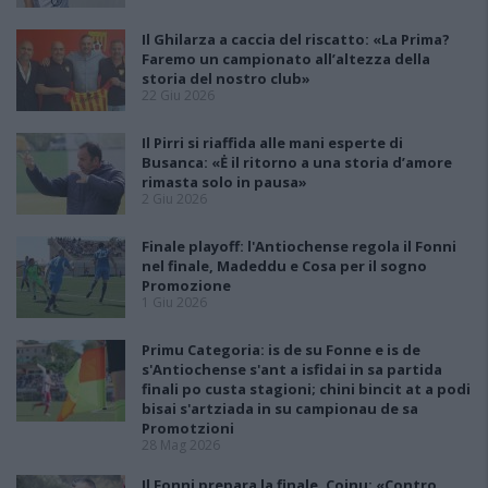
Il Ghilarza a caccia del riscatto: «La Prima?
Faremo un campionato all’altezza della
storia del nostro club»
22 Giu 2026
Il Pirri si riaffida alle mani esperte di
Busanca: «Ė il ritorno a una storia d’amore
rimasta solo in pausa»
2 Giu 2026
Finale playoff: l'Antiochense regola il Fonni
nel finale, Madeddu e Cosa per il sogno
Promozione
1 Giu 2026
Primu Categoria: is de su Fonne e is de
s'Antiochense s'ant a isfidai in sa partida
finali po custa stagioni; chini bincit at a podi
bisai s'artziada in su campionau de sa
Promotzioni
28 Mag 2026
Il Fonni prepara la finale, Coinu: «Contro