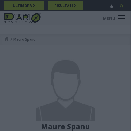
Salta
ULTIMORA
RISULTATI
al
contenuto
MENU
principale
Mauro Spanu
Breadcrumb
Mauro Spanu