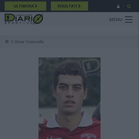
Salta
ULTIMORA
RISULTATI
al
contenuto
MENU
principale
Omar Costorella
Breadcrumb