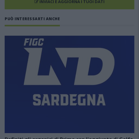
INVIACI E AGGIORNA I TUOI DATI
PUÒ INTERESSARTI ANCHE