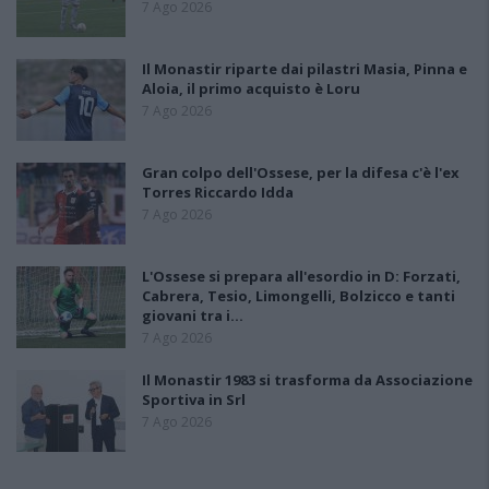
7 Ago 2026
Il Monastir riparte dai pilastri Masia, Pinna e
Aloia, il primo acquisto è Loru
7 Ago 2026
Gran colpo dell'Ossese, per la difesa c'è l'ex
Torres Riccardo Idda
7 Ago 2026
L'Ossese si prepara all'esordio in D: Forzati,
Cabrera, Tesio, Limongelli, Bolzicco e tanti
giovani tra i…
7 Ago 2026
Il Monastir 1983 si trasforma da Associazione
Sportiva in Srl
7 Ago 2026