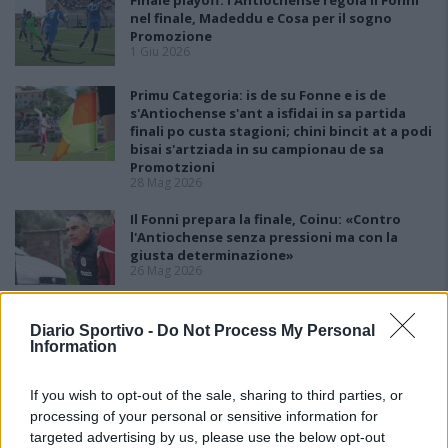
Finale playoff: l'Antiochense regola il Fonni
nel finale, Madeddu e Cosa per il sogno
Promozione
1 Giu 2026
Primu Categoria: is de su Fonne e is de
s'Antiochense s'ant a isfidai in sa partida
finali po custa stagioni; chini bincit at a podi
bisai s'artziada in su campionau de sa
Promotzioni
28 Mag 2026
Il Fonni prepara la finale, Coinu: «Contro
l'Antiochense senza pressioni ma con la
giusta determinazione»
26 Mag 2026
L'Antiochense all'atto finale, Piras: «Il Fonni
Diario Sportivo -
Do Not Process My Personal
è forte, batterlo sarebbe l'ennesima impresa
Information
dei miei ragazzi»
26 Mag 2026
If you wish to opt-out of the sale, sharing to third parties, or
Playout: Sestu, Santa Giusta, Silanus e
processing of your personal or sensitive information for
Malaspina salve, Bariese, Barumini, Siniscola
targeted advertising by us, please use the below opt-out
e Sennori in Seconda