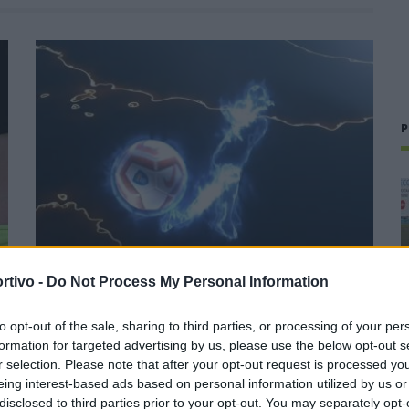
P
rtivo -
Do Not Process My Personal Information
Promosse in Seconda le prime 5 dei playoff di
to opt-out of the sale, sharing to third parties, or processing of your per
Terza categoria
formation for targeted advertising by us, please use the below opt-out s
r selection. Please note that after your opt-out request is processed y
18 Giu 2026
eing interest-based ads based on personal information utilized by us or
disclosed to third parties prior to your opt-out. You may separately opt-
Il Comitato Regionale ha ufficializzato cinque promozioni in