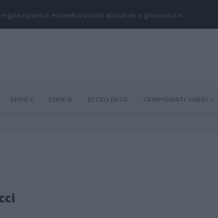
 regalai ispantus: est mellus scumiti apitzus de is giòvunus o is…
SERIE C
SERIE D
ECCELLENZA
CAMPIONATI SARDI
cci