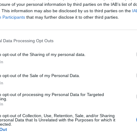
losure of your personal information by third parties on the IAB’s list of
Seconda categoria. In base ai risultati delle gare di “playoff”
di Terza, le prime cinque in graduatoria - Atletico Maddalena,
. This information may also be disclosed by us to third parties on the
IA
Barbagia…
Participants
that may further disclose it to other third parties.
a
l Data Processing Opt Outs
Finale playoff: il Golfo Aranci colpisce
s
e affonda il La Salle con Mulas e
u
Ruzzittu
o opt-out of the Sharing of my personal data.
In
1 Giu 2026
o opt-out of the Sale of my Personal Data.
In
Per il Golfo Aranci l'ultima fatica,
to opt-out of processing my Personal Data for Targeted
Bagatti: «Siamo un po' stanchi ma col
ing.
»
La Salle diremo la nostra»
In
28 Mag 2026
o opt-out of Collection, Use, Retention, Sale, and/or Sharing
ersonal Data that Is Unrelated with the Purposes for which it
Seconda Categoria, Play-off: tutto
lected.
liscio come l'olio per il La Salle che
Out
ai
stende la Monreale con due reti