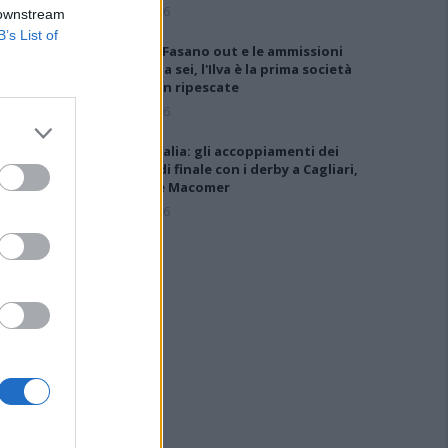
6 Ago 2026
 downstream
B’s List of
Anche il Fasano out e le ammissioni
salgono a sei, l'Ilva è la prima società
tra le non ripescate
5 Ago 2026
Coppa Italia: gli accoppiamenti dei
16esimi di finale con i derby a Cagliari,
Sassari e Macomer
5 Ago 2026