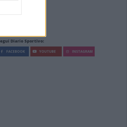
egui Diario Sportivo:
FACEBOOK
YOUTUBE
INSTAGRAM