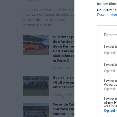
further disc
E duncas, nci seus po custa cida puru, chi est sa nova de
participants
importu prus mannu de totus is atras (e megu a brullai, si
Downstream 
cumprendit beni, deu creu), ma a sa fini, seu incumintzendi 
pentzai ca in custa…
Persona
Is ùrtimas partidas de sa stagioni: is
de s'Antiochense bincint contras a i
de su Fonne; festa manna po is de s
I want t
Golfu Aranci; is de s'Ilva de Sa
Opted 
Maddalena sighint a bisai s'artziada
in Sèrie D
I want t
4 Giu 2026
Opted 
Il La Salle cerca l'impresa, Casu:
I want 
«Golfo Aranci fuori categoria ma lo
Advertis
affronteremo col coltello tra i denti
Opted 
28 Mag 2026
I want t
of my P
Seconda Categoria, Play-Off: La Salle
was col
spietato contro la Monreale: decide
Opted 
Pandori; il Golfo Aranci cala il poker 