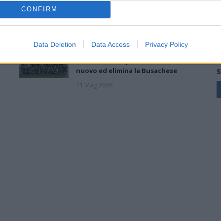
r
18 Mag 2026
CONFIRM
Seconda Categoria, Play-Off: il La
Data Deletion
Data Access
Privacy Policy
Salle batte il Domusnovas grazie alla
rete di Pandori, la Monreale vince di
nuovo ed elimina la Busachese
S
11 Mag 2026