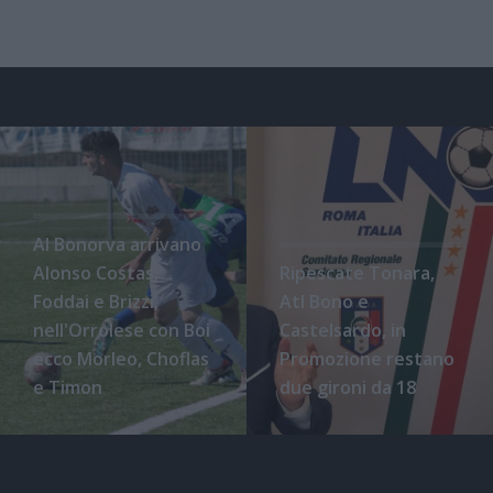
Al Bonorva arrivano
Alonso Costas,
Ripescate Tonara,
Foddai e Brizzi,
Atl Bono e
nell'Orrolese con Boi
Castelsardo, in
ecco Morleo, Choflas
Promozione restano
e Timon
due gironi da 18