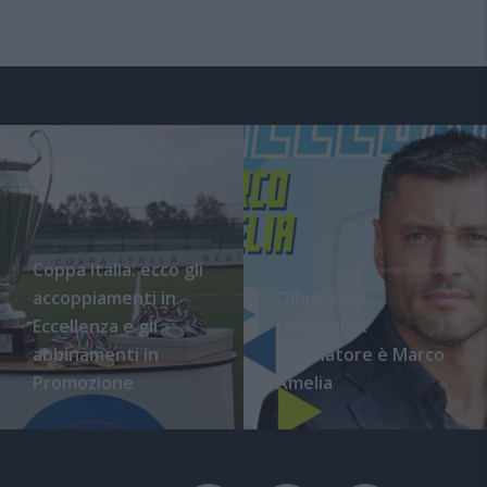
Coppa Italia: ecco gli
accoppiamenti in
Olbia, ecco
Eccellenza e gli
l'ufficialità:
abbinamenti in
l'allenatore è Marco
Promozione
Amelia