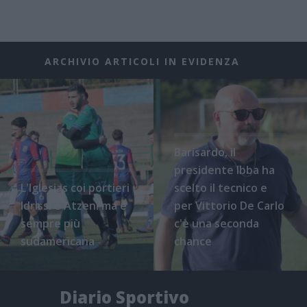
ARCHIVIO ARTICOLI IN EVIDENZA
Barisardo, il
presidente Ibba ha
L'Iglesias coi portieri
scelto il tecnico e
Idrissi e Atzeni ma è
per Vittorio De Carlo
sempre più
c'è una seconda
sudamericana
chance
Diario Sportivo