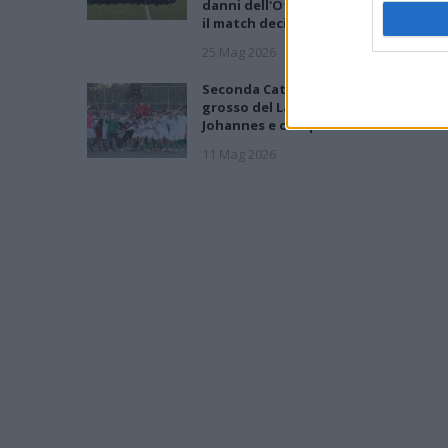
danni dell'Ottava e ora si prepara pe
il match decisivo
25 Mag 2026
Seconda Categoria, Play-Out: colpo
grosso del La Pineta che batte la
Johannes e conquista la salvezza
11 Mag 2026