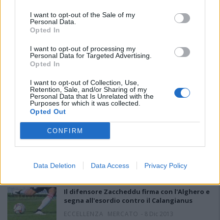
I want to opt-out of the Sale of my
Personal Data.
Opted In
I want to opt-out of processing my
Personal Data for Targeted Advertising.
Opted In
Paolo Piludu torna dopo due mesi e segna il
I want to opt-out of Collection, Use,
gol-vittoria per il Lanusei
Retention, Sale, and/or Sharing of my
Personal Data that Is Unrelated with the
Purposes for which it was collected.
PROMOZIONE
-
8 Dic 2013
Opted Out
Due mesi dopo l'ultima apparizione, Paolo Piludu (1979) rientra e
CONFIRM
firma il gol-vittoria per il…
La Marina scappa ma il Villaspeciosa la
riacciuffa. Finisce in parità 2-2
Data Deletion
Data Access
Privacy Policy
-
8 Dic 2013
Il difensore Zaccheddu firma con l'Alghero e
segna all'esordio contro il Calangianus
ECCELLENZA
MERCATO
-
8 Dic 2013