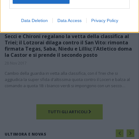
SECONDA CATEGORIA
Data Deletion
Data Access
Privacy Policy
GIRONE D: SOLO UN PUNTO PER L'ULASSAI CONTRO GLI AMATORI
JERZU, ESCALAPLANO DI MISURA IN CASA
Secci e Chironi regalano la vetta della classifica al
Triei; il Lotzorai dilaga contro il San Vito: rimonta
firmata Tegas, Saba, Niedu e Lilliu; l'Atletico doma
la Castor e si prende il secondo posto
28 Nov 2017
Cambio della guardia in vetta alla classifica, con il Triei che si
aggiudica la super sfida d'altissima quota contro il Loceri e balza al
comando a quota 18: i bianco verdi si impongono con un secco…
TUTTI GLI ARTICOLI
ULTIMORA E NOVAS