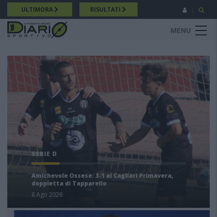
Salta
ULTIMORA
RISULTATI
al
contenuto
MENU
principale
SERIE D
Amichevole Ossese: 3-1 al Cagliari Primavera,
doppietta di Tapparello
8 Ago 2026