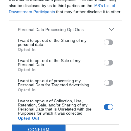
«Ce la siamo giocata fino all’ultimo secondo, con
also be disclosed by us to third parties on the
IAB’s List of
l'Anzio una sfida complicata che dobbiamo vincere»
Downstream Participants
that may further disclose it to other
28 Nov 2017
third parties.
La trasferta era difficile e la sconfitta ci può anche stare se
Personal Data Processing Opt Outs
l'avversario si chiama Sff Atletico ed è la vice-capolista che sta
tenendo testa al Rieti, ma il Sassari Latte Dolce ha fatto…
I want to opt-out of the Sharing of my
personal data.
Opted In
I want to opt-out of the Sale of my
Personal Data.
Opted In
I want to opt-out of processing my
Personal Data for Targeted Advertising.
Opted In
I want to opt-out of Collection, Use,
Retention, Sale, and/or Sharing of my
Personal Data that Is Unrelated with the
Purposes for which it was collected.
Opted Out
CONFIRM