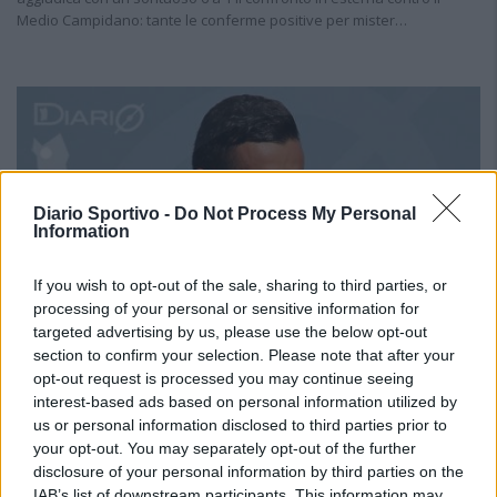
Medio Campidano: tante le conferme positive per mister…
Diario Sportivo -
Do Not Process My Personal
Information
If you wish to opt-out of the sale, sharing to third parties, or
processing of your personal or sensitive information for
targeted advertising by us, please use the below opt-out
section to confirm your selection. Please note that after your
opt-out request is processed you may continue seeing
interest-based ads based on personal information utilized by
SERIE D
us or personal information disclosed to third parties prior to
your opt-out. You may separately opt-out of the further
«ADESSO I PUNTI INIZIANO A PESARE PARECCHIO»
disclosure of your personal information by third parties on the
Latte Dolce, con l'Atletico a testa alta, Cabeccia:
IAB’s list of downstream participants. This information may