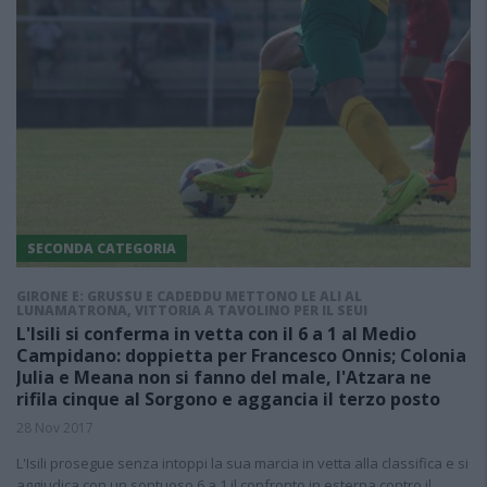
SECONDA CATEGORIA
GIRONE E: GRUSSU E CADEDDU METTONO LE ALI AL
LUNAMATRONA, VITTORIA A TAVOLINO PER IL SEUI
L'Isili si conferma in vetta con il 6 a 1 al Medio
Campidano: doppietta per Francesco Onnis; Colonia
Julia e Meana non si fanno del male, l'Atzara ne
rifila cinque al Sorgono e aggancia il terzo posto
28 Nov 2017
L'Isili prosegue senza intoppi la sua marcia in vetta alla classifica e si
aggiudica con un sontuoso 6 a 1 il confronto in esterna contro il