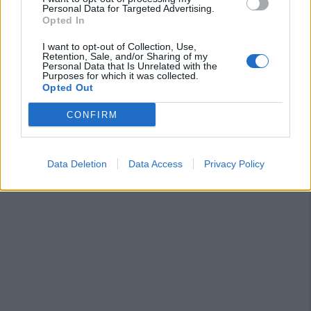
Personal Data for Targeted Advertising.
2009
Opted In
I want to opt-out of Collection, Use,
Prima
« Prima
Retention, Sale, and/or Sharing of my
Pagina
‹‹
…
Page
1361
Page
1362
Page
1363
Page
1364
Paginazione
Personal Data that Is Unrelated with the
pagina
precedente
Purposes for which it was collected.
Pagina
1365
Page
1366
Page
1367
Page
1368
Page
1369
Pagina
››
Opted Out
attuale
successiv
Ultima
Ultima »
CONFIRM
pagina
Data Deletion
Data Access
Privacy Policy