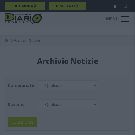
Salta
ULTIMORA
RISULTATI
al
contenuto
MENU
principale
Archivio Notizie
Breadcrumb
Archivio Notizie
Campionato
Sezione