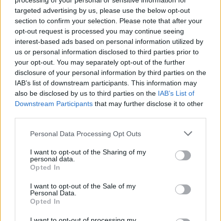
processing of your personal or sensitive information for
Ott
rinascita in casa
targeted advertising by us, please use the below opt-out
2009
section to confirm your selection. Please note that after your
opt-out request is processed you may continue seeing
20
Oliveira dal Cagliari al
Eccellenza
interest-based ads based on personal information utilized by
Ott
Muravera, ora sfida la
us or personal information disclosed to third parties prior to
2009
Torres
your opt-out. You may separately opt-out of the further
disclosure of your personal information by third parties on the
20
Cristiano Ronaldo
IAB’s list of downstream participants. This information may
Ott
incorona Messi: «Vincerà
also be disclosed by us to third parties on the
IAB’s List of
2009
Downstream Participants
lui il Pallone d'Oro»
that may further disclose it to other
third parties.
20
Ronaldo tradisce il
Personal Data Processing Opt Outs
Ott
Flamengo: «Ora amo il
2009
Corinthians»
I want to opt-out of the Sharing of my
personal data.
20
Per l'Alghero 4 squalificati,
Serie C
Opted In
Ott
contro il Legnano è
I want to opt-out of the Sale of my
2009
emergenza
Personal Data.
Opted In
20
II Divisione: squalificati 4
Serie C
Ott
giocatori dell'Alghero
I want to opt-out of processing my