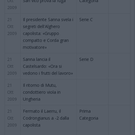
Ott
San Vito prova la fuga
Categoria
2009
21
Il presidente Sanna svela i
Serie C
Ott
segreti dell'Alghero
2009
capolista: «Gruppo
compatto e Corda gran
motivatore»
21
Sanna lancia il
Serie D
Ott
Castelsardo: «Ora si
2009
vedono i frutti del lavoro»
21
Il ritorno di Mutu,
Ott
condottiero viola in
2009
Ungheria
21
Fermato il Laerru, il
Prima
Ott
Codrongianus a -2 dalla
Categoria
2009
capolista