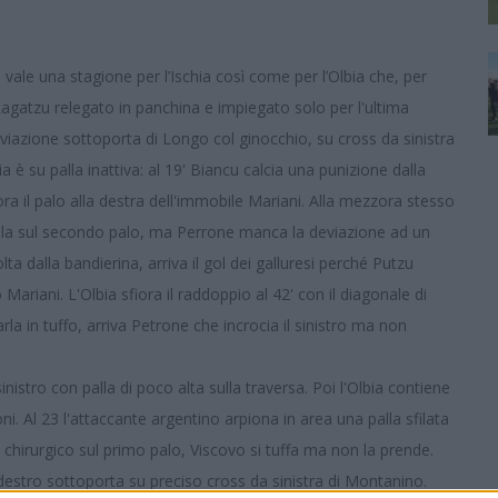
 vale una stagione per l’Ischia così come per l’Olbia che, per
agatzu relegato in panchina e impiegato solo per l'ultima
viazione sottoporta di Longo col ginocchio, su cross da sinistra
a è su palla inattiva: al 19' Biancu calcia una punizione dalla
iora il palo alla destra dell'immobile Mariani. Alla mezzora stesso
lla sul secondo palo, ma Perrone manca la deviazione ad un
ta dalla bandierina, arriva il gol dei galluresi perché Putzu
Mariani. L'Olbia sfiora il raddoppio al 42' con il diagonale di
la in tuffo, arriva Petrone che incrocia il sinistro ma non
inistro con palla di poco alta sulla traversa. Poi l'Olbia contiene
oni. Al 23 l'attaccante argentino arpiona in area una palla sfilata
o chirurgico sul primo palo, Viscovo si tuffa ma non la prende.
estro sottoporta su preciso cross da sinistra di Montanino.