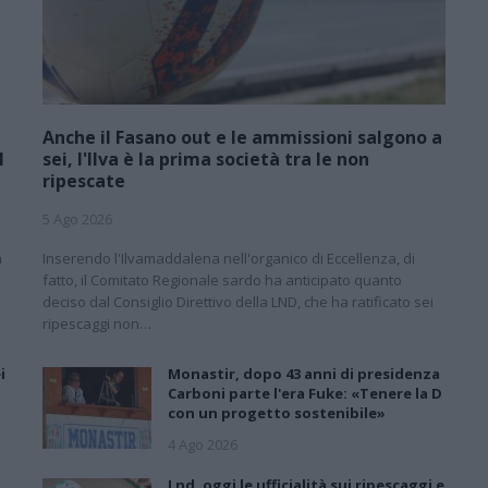
Anche il Fasano out e le ammissioni salgono a
l
sei, l'Ilva è la prima società tra le non
ripescate
5 Ago 2026
a
Inserendo l'Ilvamaddalena nell'organico di Eccellenza, di
fatto, il Comitato Regionale sardo ha anticipato quanto
deciso dal Consiglio Direttivo della LND, che ha ratificato sei
ripescaggi non…
i
Monastir, dopo 43 anni di presidenza
Carboni parte l'era Fuke: «Tenere la D
con un progetto sostenibile»
4 Ago 2026
Lnd, oggi le ufficialità sui ripescaggi e