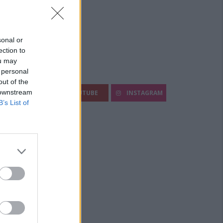
sonal or
ection to
ou may
 personal
egui Diario Sportivo:
out of the
 downstream
FACEBOOK
YOUTUBE
INSTAGRAM
B’s List of