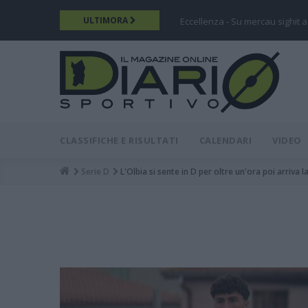
Salta
ULTIMORA
Eccellenza - Su mercau sighit a
al
contenuto
principale
DIARIO
MAIN
CLASSIFICHE E RISULTATI
CALENDARI
VIDEO
MENU
Serie D
L'Olbia si sente in D per oltre un'ora poi arriva la
Breadcrumb