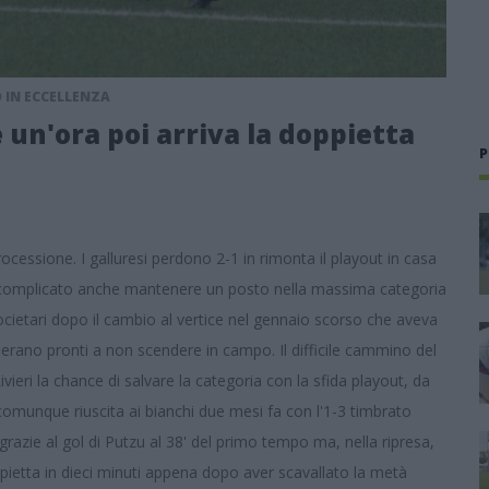
 IN ECCELLENZA
e un'ora poi arriva la doppietta
P
ocessione. I galluresi perdono 2-1 in rimonta il playout in casa
rà complicato anche mantenere un posto nella massima categoria
ocietari dopo il cambio al vertice nel gennaio scorso che aveva
 erano pronti a non scendere in campo. Il difficile cammino del
ieri la chance di salvare la categoria con la sfida playout, da
 comunque riuscita ai bianchi due mesi fa con l'1-3 timbrato
 grazie al gol di Putzu al 38' del primo tempo ma, nella ripresa,
ppietta in dieci minuti appena dopo aver scavallato la metà