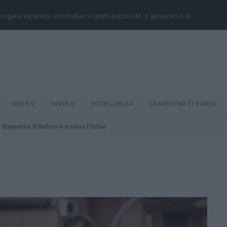
 regalai ispantus: est mellus scumiti apitzus de is giòvunus o is…
SERIE C
SERIE D
ECCELLENZA
CAMPIONATI SARDI
 doppietta di Belloni e si salva l'Ischia