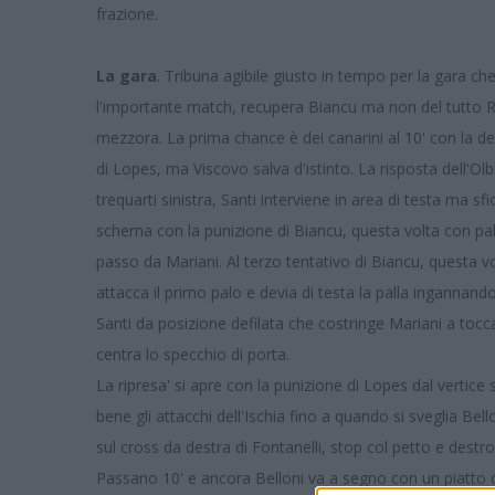
frazione.
La gara
. Tribuna agibile giusto in tempo per la gara che
l'importante match, recupera Biancu ma non del tutto R
mezzora. La prima chance è dei canarini al 10' con la de
di Lopes, ma Viscovo salva d'istinto. La risposta dell'Olbi
trequarti sinistra, Santi interviene in area di testa ma sf
schema con la punizione di Biancu, questa volta con pa
passo da Mariani. Al terzo tentativo di Biancu, questa vol
attacca il primo palo e devia di testa la palla ingannando 
Santi da posizione defilata che costringe Mariani a toccar
centra lo specchio di porta.
La ripresa' si apre con la punizione di Lopes dal vertice s
bene gli attacchi dell'Ischia fino a quando si sveglia Bell
sul cross da destra di Fontanelli, stop col petto e destr
Passano 10' e ancora Belloni va a segno con un piatto d