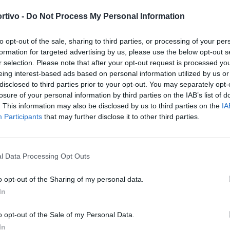
 la porti almeno ai supplementari. Al 39' Furtado prova a
rtivo -
Do Not Process My Personal Information
ma la sua punizione sfiora il palo alla sinistra di Mariani. Nel
 ci va anche il portiere Viscovo ma non arriva la palla del 2-2.
to opt-out of the sale, sharing to third parties, or processing of your per
festa mentre i giocatori in maglia bianca si mettono le mani nei
formation for targeted advertising by us, please use the below opt-out s
r selection. Please note that after your opt-out request is processed y
lenza ma prima ancora sarà restare in vita.
eing interest-based ads based on personal information utilized by us or
S
disclosed to third parties prior to your opt-out. You may separately opt-
 (32' st Gitte), Lopes (9' st Montanino), Di Lauro (45' st
losure of your personal information by third parties on the IAB’s list of
. This information may also be disclosed by us to third parties on the
IA
st Esposito). A disp. Gemito, Bosisio, Arcamone, Consalvi. All.
Participants
that may further disclose it to other third parties.
Cabrera (29' st Anelli), Saggia, Biancu, Petrone (40' st
i (13' st Ragatzu). A disp. Testagrossa, Marrazzo, Gaye,
l Data Processing Opt Outs
o opt-out of the Sharing of my personal data.
In
anino, Castagna, Perrone, Saggia. Recupero: 1' + 6'. Spettatori:
o opt-out of the Sale of my Personal Data.
In