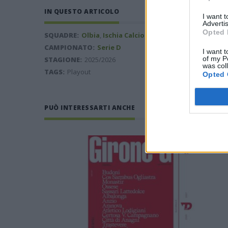
IN QUESTO ARTICOLO
I want 
Advertis
Opted 
SQUADRE:
Olbia
,
Ischia Calcio
CAMPIONATO:
Serie D
I want t
of my P
STAGIONE:
2025/2026
was col
TAGS:
Playout
Opted 
PUÒ INTERESSARTI ANCHE