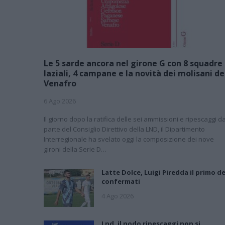
Le 5 sarde ancora nel girone G con 8 squadre
laziali, 4 campane e la novità dei molisani de
Venafro
6 Ago 2026
Il giorno dopo la ratifica delle sei ammissioni e ripescaggi d
parte del Consiglio Direttivo della LND, il Dipartimento
Interregionale ha svelato oggi la composizione dei nove
gironi della Serie D…
Latte Dolce, Luigi Piredda il primo de
confermati
4 Ago 2026
Lnd, il nodo ripescaggi non si