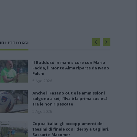
IÙ LETTI OGGI
Il Buddusò in mani sicure con Mario
Fadda, il Monte Alma riparte da Ivano
Falchi
5 Ago 2026
Anche il Fasano out e le ammissioni
salgono a sei, l'Ilva è la prima società
tra le non ripescate
5 Ago 2026
Coppa Italia: gli accoppiamenti dei
16esimi di finale con i derby a Cagliari,
Sassari e Macomer