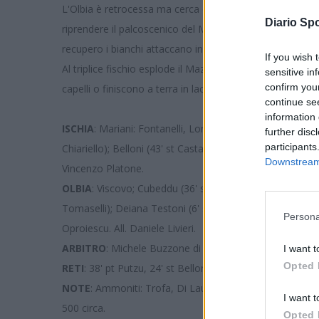
L'Olbia è retrocessa ma cerca disperatamente il gol che
Diario Spo
riprendere il palcoscenico del Mazzella come due mesi fa 
recupero i bianchi attaccano in massa, in area avversaria
If you wish 
Al triplice fischio esplode il Mazzella, i canarini fanno 
sensitive in
confirm you
capelli o finiscono a terra in lacrime. Il futuro è l'Eccel
continue se
information 
ISCHIA
: Mariani: Fontanelli, Lonigro, Petta, Buono; Trofa
further disc
participants
Chiariello); Belloni (43' st Castagna), Longo, Kone (22' 
Downstream 
Vincenzo Platone.
OLBIA
: Viscovo; Cubeddu (36' st Istam), Putzu, Perrone; 
Tomaselli); Deiana Testoni (6' st Mameli), Furtado, Sant
Persona
Oproiescu. All. Daniele Livieri.
ARBITRO
: Michele Buzzone di Enna.
I want t
Opted 
RETI
: 38' pt Putzu, 24' st Belloni, 34' st Belloni.
NOTE
: Ammoniti: Trofa, Di Lauro, Buono, Belloni, Mont
I want t
500 circa.
Opted 