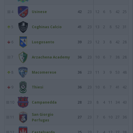
4
Usinese
42
23
12
6
5
42
25
5
Coghinas Calcio
41
23
13
2
8
52
31
6
Luogosanto
39
23
12
3
8
42
28
7
Arzachena Academy
36
23
10
6
7
38
28
8
Macomerese
36
23
11
3
9
53
48
9
Thiesi
36
23
10
6
7
41
42
10
Campanedda
28
23
8
4
11
34
43
San Giorgio
11
27
23
7
6
10
27
36
Perfugas
12
Castelsardo
25
23
7
4
12
27
38