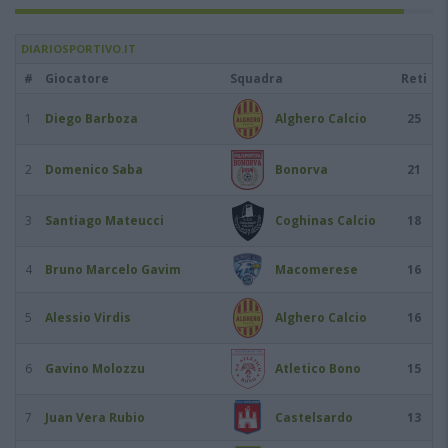
DIARIOSPORTIVO.IT
#
Giocatore
Squadra
Reti
1
Diego Barboza
Alghero Calcio
25
2
Domenico Saba
Bonorva
21
3
Santiago Mateucci
Coghinas Calcio
18
4
Bruno Marcelo Gavim
Macomerese
16
5
Alessio Virdis
Alghero Calcio
16
6
Gavino Molozzu
Atletico Bono
15
7
Juan Vera Rubio
Castelsardo
13