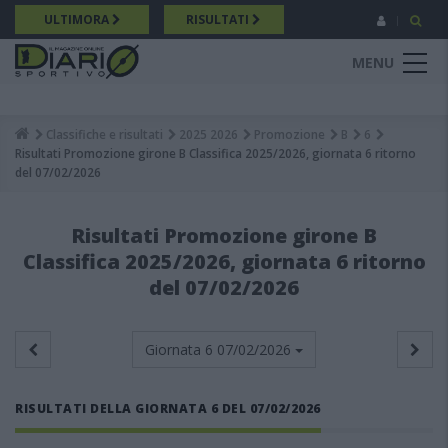
Salta
ULTIMORA
RISULTATI
al
contenuto
MENU
principale
Classifiche e risultati
2025 2026
Promozione
B
6
Breadcrumb
Risultati Promozione girone B Classifica 2025/2026, giornata 6 ritorno
del 07/02/2026
Risultati Promozione girone B
Classifica 2025/2026, giornata 6 ritorno
del 07/02/2026
Giornata 6
07/02/2026
RISULTATI DELLA GIORNATA 6 DEL 07/02/2026