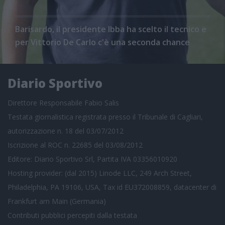
Barisardo, il presidente Ibba ha scelto il tecnico e
per Vittorio De Carlo c'è una seconda chance
Diario Sportivo
Direttore Responsabile Fabio Salis
Testata giornalistica registrata presso il Tribunale di Cagliari,
autorizzazione n. 18 del 03/07/2012
Iscrizione al ROC n. 22685 del 03/08/2012
Editore: Diario Sportivo Srl, Partita IVA 03356010920
Hosting provider: (dal 2015) Linode LLC, 249 Arch Street,
Philadelphia, PA 19106, USA, Tax id EU372008859, datacenter di
Frankfurt am Main (Germania)
Contributi pubblici
percepiti dalla testata