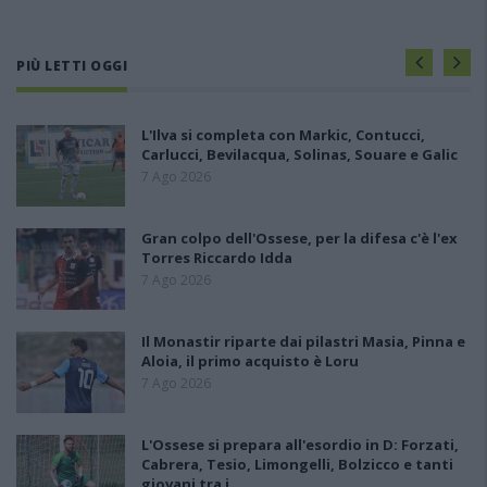
PIÙ LETTI OGGI
L'Ilva si completa con Markic, Contucci,
Carlucci, Bevilacqua, Solinas, Souare e Galic
7 Ago 2026
Gran colpo dell'Ossese, per la difesa c'è l'ex
Torres Riccardo Idda
7 Ago 2026
Il Monastir riparte dai pilastri Masia, Pinna e
Aloia, il primo acquisto è Loru
7 Ago 2026
L'Ossese si prepara all'esordio in D: Forzati,
Cabrera, Tesio, Limongelli, Bolzicco e tanti
giovani tra i…