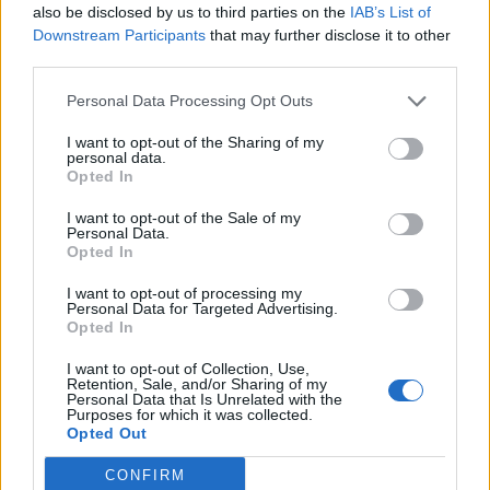
also be disclosed by us to third parties on the
IAB’s List of
17
Agustin Meli
Coghinas Calcio
9
Downstream Participants
that may further disclose it to other
third parties.
18
Sidi Cisse Kaba
Bosa
8
Personal Data Processing Opt Outs
19
Gabriele Nieddu
Ghilarza
8
I want to opt-out of the Sharing of my
personal data.
Opted In
Mauro Felipe Pinto de
20
Macomerese
8
Carvalho
I want to opt-out of the Sale of my
VISUALIZZA TUTTO
Personal Data.
Opted In
I want to opt-out of processing my
Personal Data for Targeted Advertising.
Opted In
I want to opt-out of Collection, Use,
Retention, Sale, and/or Sharing of my
Personal Data that Is Unrelated with the
Purposes for which it was collected.
Opted Out
CONFIRM