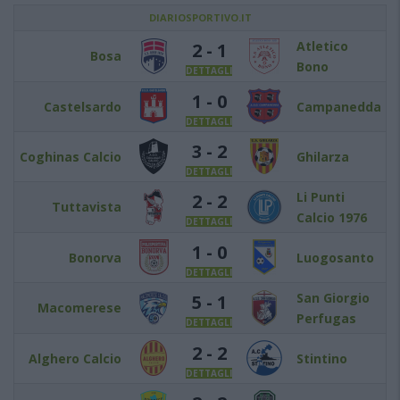
DIARIOSPORTIVO.IT
Atletico
2 - 1
Bosa
Bono
DETTAGLI
1 - 0
Castelsardo
Campanedda
DETTAGLI
3 - 2
Coghinas Calcio
Ghilarza
DETTAGLI
Li Punti
2 - 2
Tuttavista
Calcio 1976
DETTAGLI
1 - 0
Bonorva
Luogosanto
DETTAGLI
San Giorgio
5 - 1
Macomerese
Perfugas
DETTAGLI
2 - 2
Alghero Calcio
Stintino
DETTAGLI