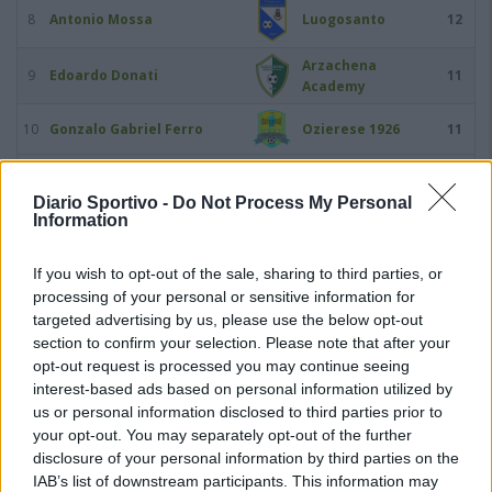
8
Antonio Mossa
Luogosanto
12
Arzachena
9
Edoardo Donati
11
Academy
10
Gonzalo Gabriel Ferro
Ozierese 1926
11
11
Victory Igene
Usinese
11
Diario Sportivo -
Do Not Process My Personal
Information
12
Mattia Asara
Castelsardo
10
If you wish to opt-out of the sale, sharing to third parties, or
13
Oscar Foddai
Thiesi
10
processing of your personal or sensitive information for
targeted advertising by us, please use the below opt-out
section to confirm your selection. Please note that after your
14
Predrag Radovanovic
Coghinas Calcio
10
opt-out request is processed you may continue seeing
interest-based ads based on personal information utilized by
Arzachena
15
Augusto Bonivardi
9
Academy
us or personal information disclosed to third parties prior to
your opt-out. You may separately opt-out of the further
16
Claudio Fadda
Bosa
9
disclosure of your personal information by third parties on the
IAB’s list of downstream participants. This information may