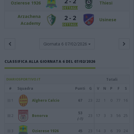
2 - 2
Ozierese 1926
Thiesi
DETTAGLI
Arzachena
2 - 2
Usinese
Academy
DETTAGLI
Giornata 6
07/02/2026
CLASSIFICA ALLA GIORNATA 6 DEL 07/02/2026
DIARIOSPORTIVO.IT
Totali
#
Squadra
Punti
G
V
N
P
F
S
1
Alghero Calcio
67
23
22
1
0
77
16
53
2
Bonorva
23
17
3
3
56
25
(-1)
3
Ozierese 1926
45
23
14
3
6
39
24