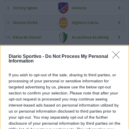
8
Victory Igene
Usinese
9
9
Alessio Virdis
Alghero Calcio
9
10
Edoardo Donati
Arzachena Academy
8
11
Mattia Asara
Castelsardo
7
Diario Sportivo -
Do Not Process My Personal
Information
12
Sidi Cisse Kaba
Bosa
7
If you wish to opt-out of the sale, sharing to third parties, or
processing of your personal or sensitive information for
13
Gonzalo Gabriel Ferro
Ozierese 1926
7
targeted advertising by us, please use the below opt-out
section to confirm your selection. Please note that after your
14
Predrag Radovanovic
Coghinas Calcio
7
opt-out request is processed you may continue seeing
interest-based ads based on personal information utilized by
15
Claudio Fadda
Bosa
6
us or personal information disclosed to third parties prior to
your opt-out. You may separately opt-out of the further
disclosure of your personal information by third parties on the
16
Nino Marras
Alghero Calcio
6