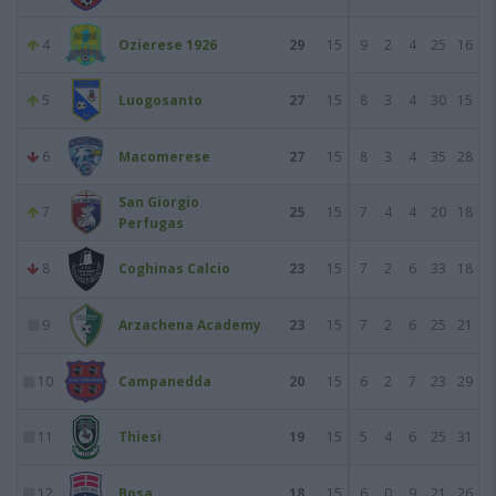
4
Ozierese 1926
29
15
9
2
4
25
16
5
Luogosanto
27
15
8
3
4
30
15
6
Macomerese
27
15
8
3
4
35
28
San Giorgio
7
25
15
7
4
4
20
18
Perfugas
8
Coghinas Calcio
23
15
7
2
6
33
18
9
Arzachena Academy
23
15
7
2
6
25
21
10
Campanedda
20
15
6
2
7
23
29
11
Thiesi
19
15
5
4
6
25
31
12
Bosa
18
15
6
0
9
21
26