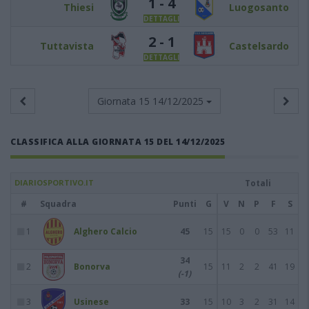
1 - 4
Thiesi
Luogosanto
DETTAGLI
2 - 1
Tuttavista
Castelsardo
DETTAGLI
Giornata 15
14/12/2025
CLASSIFICA ALLA GIORNATA 15 DEL 14/12/2025
DIARIOSPORTIVO.IT
Totali
#
Squadra
Punti
G
V
N
P
F
S
1
Alghero Calcio
45
15
15
0
0
53
11
34
2
Bonorva
15
11
2
2
41
19
(-1)
3
Usinese
33
15
10
3
2
31
14