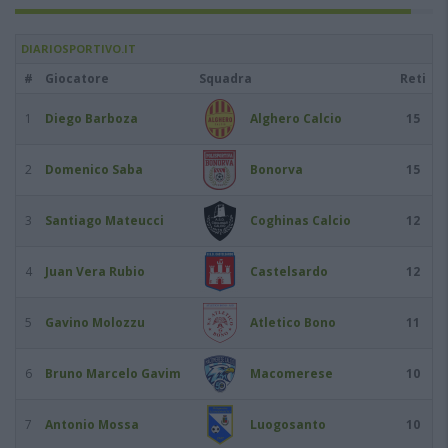
DIARIOSPORTIVO.IT
#
Giocatore
Squadra
Reti
1
Diego Barboza
Alghero Calcio
15
2
Domenico Saba
Bonorva
15
3
Santiago Mateucci
Coghinas Calcio
12
4
Juan Vera Rubio
Castelsardo
12
5
Gavino Molozzu
Atletico Bono
11
6
Bruno Marcelo Gavim
Macomerese
10
7
Antonio Mossa
Luogosanto
10