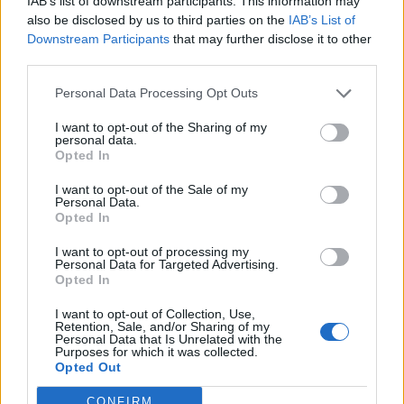
IAB’s list of downstream participants. This information may
also be disclosed by us to third parties on the
IAB’s List of
17
Agustin Meli
Coghinas Calcio
6
Downstream Participants
that may further disclose it to other
third parties.
18
Nicolò Trenta
Campanedda
6
Personal Data Processing Opt Outs
19
Gabriele Bazzoni
San Giorgio Perfugas
5
I want to opt-out of the Sharing of my
personal data.
Opted In
20
Augusto Bonivardi
Arzachena Academy
5
I want to opt-out of the Sale of my
Personal Data.
VISUALIZZA TUTTO
Opted In
I want to opt-out of processing my
Personal Data for Targeted Advertising.
Opted In
I want to opt-out of Collection, Use,
Retention, Sale, and/or Sharing of my
Personal Data that Is Unrelated with the
Purposes for which it was collected.
Opted Out
CONFIRM