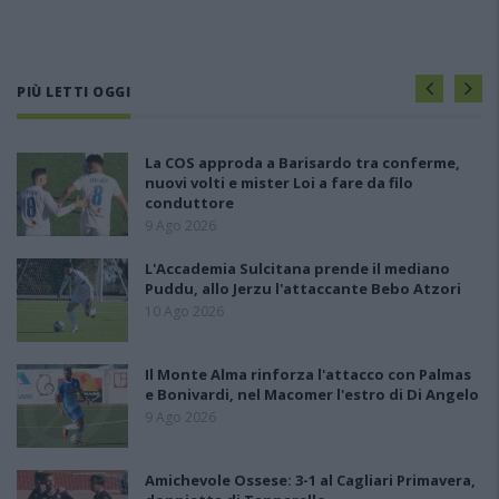
PIÙ LETTI OGGI
La COS approda a Barisardo tra conferme,
nuovi volti e mister Loi a fare da filo
conduttore
9 Ago 2026
L'Accademia Sulcitana prende il mediano
Puddu, allo Jerzu l'attaccante Bebo Atzori
10 Ago 2026
Il Monte Alma rinforza l'attacco con Palmas
e Bonivardi, nel Macomer l'estro di Di Angelo
9 Ago 2026
Amichevole Ossese: 3-1 al Cagliari Primavera,