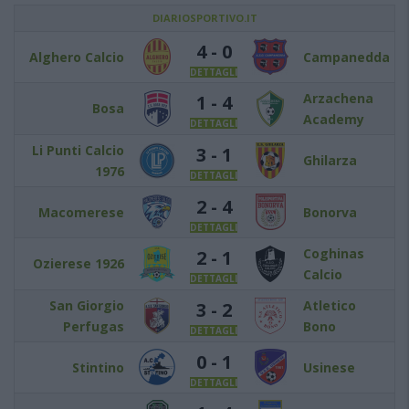
DIARIOSPORTIVO.IT
4 - 0
Alghero Calcio
Campanedda
DETTAGLI
Arzachena
1 - 4
Bosa
Academy
DETTAGLI
Li Punti Calcio
3 - 1
Ghilarza
1976
DETTAGLI
2 - 4
Macomerese
Bonorva
DETTAGLI
Coghinas
2 - 1
Ozierese 1926
Calcio
DETTAGLI
San Giorgio
Atletico
3 - 2
Perfugas
Bono
DETTAGLI
0 - 1
Stintino
Usinese
DETTAGLI